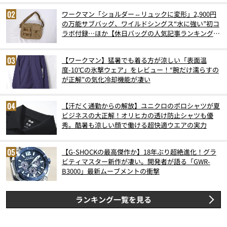
ワークマン「ショルダー⇔リュックに変形」2,900円
の万能サブバッグ、ワイルドシングス“水に強い”初コ
ラボ付録…ほか【休日バッグの人気記事ランキングベ
スト3】（2026年6月版）
【ワークマン】猛暑でも着る方が涼しい「表面温
度-10℃の氷撃ウェア」をレビュー！“腕だけ濡らすの
が正解”の気化冷却機能が凄い
【汗だく通勤からの解放】ユニクロのポロシャツが夏
ビジネスの大正解！オリヒカの透け防止シャツも優
秀。酷暑も涼しい顔で働ける超快適ウエアの実力
【G-SHOCKの最高傑作か】18年ぶり超絶進化！グラ
ビティマスター新作が凄い。開発者が語る「GWR-
B3000」最新ムーブメントの衝撃
ランキング一覧を見る