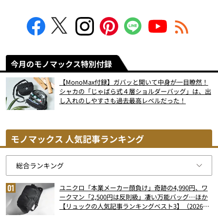
今月のモノマックス特別付録
【MonoMax付録】ガバッと開いて中身が一目瞭然！
シャカの「じゃばら式４層ショルダーバッグ」は、出
し入れのしやすさも過去最高レベルだった！
モノマックス 人気記事ランキング
ユニクロ「本業メーカー顔負け」奇跡の4,990円、ワ
ークマン「2,500円は反則級」凄い万能バッグ…ほか
【リュックの人気記事ランキングベスト3】（2026年
6月版）