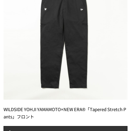
WILDSIDE YOHJI YAMAMOTO×NEW ERA®「Tapered Stretch P
ants」フロント