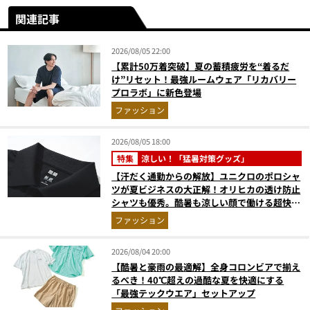
関連記事
2026/08/05 22:00
【累計50万着突破】夏の蓄積疲労を“着るだ
け”リセット！最強ルームウェア「リカバリー
プロラボ」に新色登場
ファッション
2026/08/05 18:00
特集
涼しい！「猛暑対策グッズ」
【汗だく通勤からの解放】ユニクロのポロシャ
ツが夏ビジネスの大正解！オリヒカの透け防止
シャツも優秀。酷暑も涼しい顔で働ける超快適
ウエアの実力
ファッション
2026/08/04 20:00
【酷暑と豪雨の最適解】全身コロンビアで揃え
るべき！40℃超えの過酷な夏を快適にする
「最強テックウエア」セットアップ