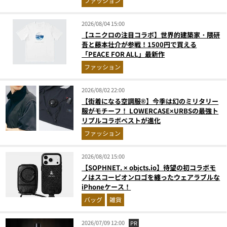
ファッション
2026/08/04 15:00
【ユニクロの注目コラボ】世界的建築家・隈研
吾と藤本壮介が参戦！1500円で買える
「PEACE FOR ALL」最新作
ファッション
2026/08/02 22:00
【街着になる空調服®】今季は幻のミリタリー
服がモチーフ！ LOWERCASE×URBSの最強ト
リプルコラボベストが進化
ファッション
2026/08/02 15:00
【SOPHNET. × objcts.io】待望の初コラボモ
ノはスコーピオンロゴを纏ったウェアラブルな
iPhoneケース！
バッグ
雑貨
2026/07/09 12:00
PR