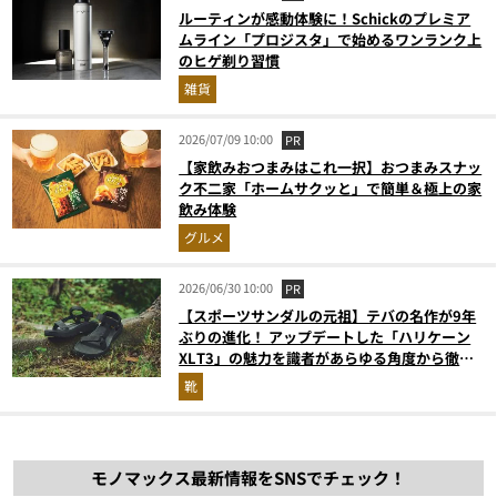
ルーティンが感動体験に！Schickのプレミア
ムライン「プロジスタ」で始めるワンランク上
のヒゲ剃り習慣
雑貨
2026/07/09 10:00
PR
【家飲みおつまみはこれ一択】おつまみスナッ
ク不二家「ホームサクッと」で簡単＆極上の家
飲み体験
グルメ
2026/06/30 10:00
PR
【スポーツサンダルの元祖】テバの名作が9年
ぶりの進化！ アップデートした「ハリケーン
XLT3」の魅力を識者があらゆる角度から徹底
解説！
靴
モノマックス最新情報をSNSでチェック！