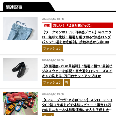
関連記事
2026/08/07 18:00
特集
涼しい！「猛暑対策グッズ」
【ワークマンの1,590円冷感デニム】vsユニク
ロ・無印で比較！猛暑を乗り切る“涼感ロング
パンツ”3選を徹底解剖。接触冷感から綿100%
まで決定版
ファッション
2026/08/06 20:00
【表面温度-3℃の革新靴】“酷暑に勝つ”最新ビ
ジネスウェアを解説！巨大通気口シューズ＆イ
オンの洗える1万円台セットアップほか
ファッション
靴
2026/08/06 19:00
【GRスープラが“〆さば”に!?】スシロー×トヨ
タGR初コラボをガチ体験レビュー！限定14万
台のミニカー＆体験型演出に大人も子供も大興
奮間違いなし