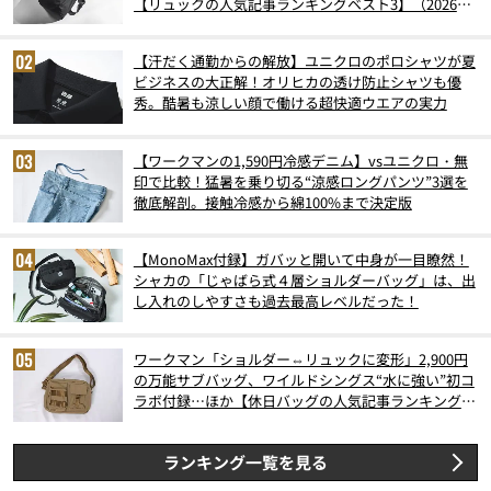
【リュックの人気記事ランキングベスト3】（2026年
6月版）
【汗だく通勤からの解放】ユニクロのポロシャツが夏
ビジネスの大正解！オリヒカの透け防止シャツも優
秀。酷暑も涼しい顔で働ける超快適ウエアの実力
【ワークマンの1,590円冷感デニム】vsユニクロ・無
印で比較！猛暑を乗り切る“涼感ロングパンツ”3選を
徹底解剖。接触冷感から綿100%まで決定版
【MonoMax付録】ガバッと開いて中身が一目瞭然！
シャカの「じゃばら式４層ショルダーバッグ」は、出
し入れのしやすさも過去最高レベルだった！
ワークマン「ショルダー⇔リュックに変形」2,900円
の万能サブバッグ、ワイルドシングス“水に強い”初コ
ラボ付録…ほか【休日バッグの人気記事ランキングベ
スト3】（2026年6月版）
ランキング一覧を見る