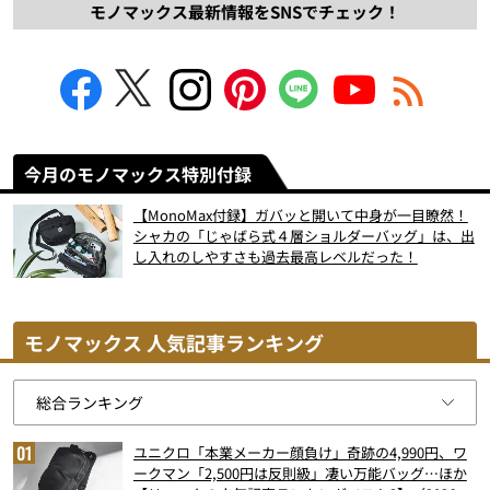
モノマックス最新情報をSNSでチェック！
今月のモノマックス特別付録
【MonoMax付録】ガバッと開いて中身が一目瞭然！
シャカの「じゃばら式４層ショルダーバッグ」は、出
し入れのしやすさも過去最高レベルだった！
モノマックス 人気記事ランキング
ユニクロ「本業メーカー顔負け」奇跡の4,990円、ワ
ークマン「2,500円は反則級」凄い万能バッグ…ほか