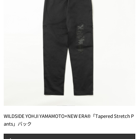
WILDSIDE YOHJI YAMAMOTO×NEW ERA®「Tapered Stretch P
ants」バック