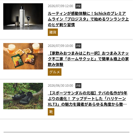
2026/07/09 12:00
PR
ルーティンが感動体験に！Schickのプレミア
ムライン「プロジスタ」で始めるワンランク上
のヒゲ剃り習慣
雑貨
2026/07/09 10:00
PR
【家飲みおつまみはこれ一択】おつまみスナッ
ク不二家「ホームサクッと」で簡単＆極上の家
飲み体験
グルメ
2026/06/30 10:00
PR
【スポーツサンダルの元祖】テバの名作が9年
ぶりの進化！ アップデートした「ハリケーン
XLT3」の魅力を識者があらゆる角度から徹底
解説！
靴