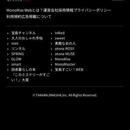
MonoMax Webとは？
運営会社
採用情報
プライバシーポリシー
利用規約
広告掲載について
宝島チャンネル
InRed
大人のおしゃれ手帖
sweet
mini
素敵なあの人
リンネル
otona ROSY
SPRiNG
otona MUSE
GLOW
MonoMax
smart
MonoMaster
田舎暮らしの本
宝島すごい！WEB
『このミステリーがすご
い！』大賞
© TAKARAJIMASHA,Inc. All Rights Reserved.