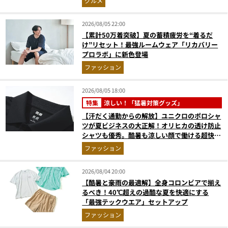
グルメ
2026/08/05 22:00
【累計50万着突破】夏の蓄積疲労を“着るだ
け”リセット！最強ルームウェア「リカバリー
プロラボ」に新色登場
ファッション
2026/08/05 18:00
特集
涼しい！「猛暑対策グッズ」
【汗だく通勤からの解放】ユニクロのポロシャ
ツが夏ビジネスの大正解！オリヒカの透け防止
シャツも優秀。酷暑も涼しい顔で働ける超快適
ウエアの実力
ファッション
2026/08/04 20:00
【酷暑と豪雨の最適解】全身コロンビアで揃え
るべき！40℃超えの過酷な夏を快適にする
「最強テックウエア」セットアップ
ファッション