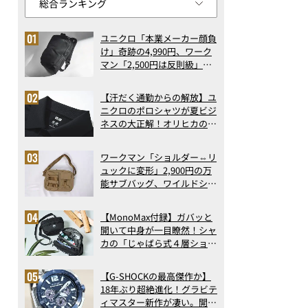
ユニクロ「本業メーカー顔負
け」奇跡の4,990円、ワーク
マン「2,500円は反則級」凄
い万能バッグ…ほか【リュッ
クの人気記事ランキングベス
【汗だく通勤からの解放】ユ
ト3】（2026年6月版）
ニクロのポロシャツが夏ビジ
ネスの大正解！オリヒカの透
け防止シャツも優秀。酷暑も
涼しい顔で働ける超快適ウエ
ワークマン「ショルダー⇔リ
アの実力
ュックに変形」2,900円の万
能サブバッグ、ワイルドシン
グス“水に強い”初コラボ付
録…ほか【休日バッグの人気
【MonoMax付録】ガバッと
記事ランキングベスト3】
開いて中身が一目瞭然！シャ
（2026年6月版）
カの「じゃばら式４層ショル
ダーバッグ」は、出し入れの
しやすさも過去最高レベルだ
【G-SHOCKの最高傑作か】
った！
18年ぶり超絶進化！グラビテ
ィマスター新作が凄い。開発