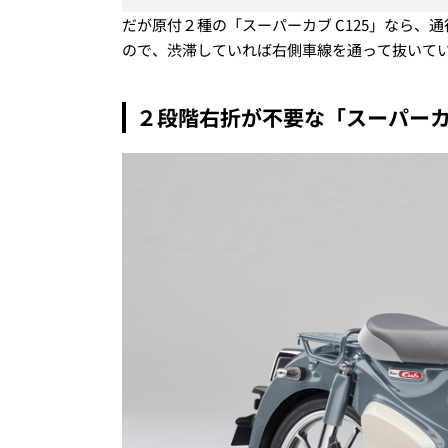
だが原付２種の「スーパーカブ C125」なら
ので、渋滞していれば右側車線を通って抜いて
２段階右折が不要な「スーパーカブ