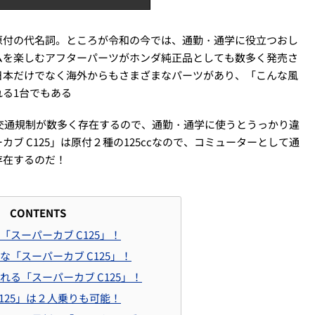
原付の代名詞。ところが令和の今では、通勤・通学に役立つおし
ムを楽しむアフターパーツがホンダ純正品としても数多く発売さ
日本だけでなく海外からもさまざまなパーツがあり、「こんな風
る1台でもある
交通規制が数多く存在するので、通勤・通学に使うとうっかり違
ブ C125」は原付２種の125ccなので、コミューターとして通
存在するのだ！
CONTENTS
スーパーカブ C125」！
な「スーパーカブ C125」！
れる「スーパーカブ C125」！
125」は２人乗りも可能！