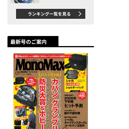
者が語る「GWR-B3000」最
新ムーブメントの衝撃
ランキング一覧を見る
最新号のご案内