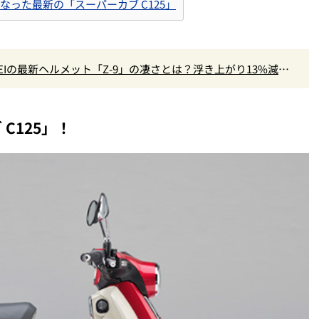
なった最新の「スーパーカブ C125」
EIの最新ヘルメット「Z-9」の凄さとは？浮き上がり13%減で
C125」！