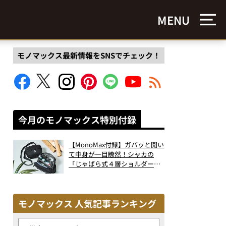
MENU
モノマックス最新情報をSNSでチェック！
今月のモノマックス特別付録
【MonoMax付録】ガバッと開い
て中身が一目瞭然！シャカの
「じゃばら式４層ショルダーバ
ッグ」は、出し入れのしやすさ
も過去最高レベルだった！
モノマックス 人気記事ランキング