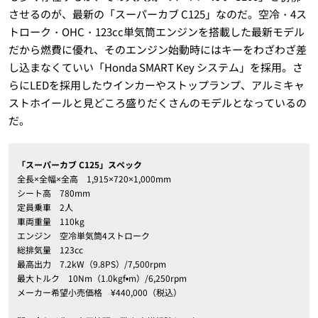
させるのが、最新の「スーパーカブ C125」なのだ。空冷・4ス
トローク・OHC・123cc単気筒エンジンを搭載した最新モデル
だから燃費に優れ、そのエンジン始動時にはキーをわざわざ差
し込まなくていい「Honda SMART Key システム」を採用。さ
らにLEDを採用したウインカーやストップランプ、アルミキャ
ストホイールと見どころ盛りだくさんのモデルとなっているの
だ。
「スーパーカブ C125」スペック
全長×全幅×全高 1,915×720×1,000mm
シート高 780mm
定員乗車 2人
車両重量 110kg
エンジン 空冷単気筒4ストローク
総排気量 123cc
最高出力 7.2kW（9.8PS）/7,500rpm
最大トルク 10Nm（1.0kgf•m）/6,250rpm
メーカー希望小売価格 ¥440,000（税込）