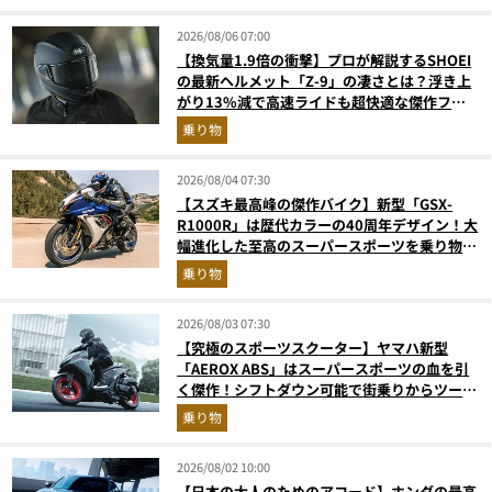
2026/08/06 07:00
【換気量1.9倍の衝撃】プロが解説するSHOEI
の最新ヘルメット「Z-9」の凄さとは？浮き上
がり13%減で高速ライドも超快適な傑作フル
フェイス
乗り物
2026/08/04 07:30
【スズキ最高峰の傑作バイク】新型「GSX-
R1000R」は歴代カラーの40周年デザイン！大
幅進化した至高のスーパースポーツを乗り物ラ
イターが解説
乗り物
2026/08/03 07:30
【究極のスポーツスクーター】ヤマハ新型
「AEROX ABS」はスーパースポーツの血を引
く傑作！シフトダウン可能で街乗りからツーリ
ングまで最強
乗り物
2026/08/02 10:00
【日本の大人のためのアコード】ホンダの最高