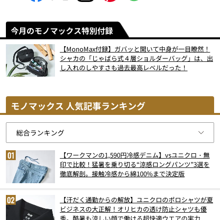
今月のモノマックス特別付録
【MonoMax付録】ガバッと開いて中身が一目瞭然！
シャカの「じゃばら式４層ショルダーバッグ」は、出
し入れのしやすさも過去最高レベルだった！
モノマックス 人気記事ランキング
【ワークマンの1,590円冷感デニム】vsユニクロ・無
印で比較！猛暑を乗り切る“涼感ロングパンツ”3選を
徹底解剖。接触冷感から綿100%まで決定版
【汗だく通勤からの解放】ユニクロのポロシャツが夏
ビジネスの大正解！オリヒカの透け防止シャツも優
秀。酷暑も涼しい顔で働ける超快適ウエアの実力