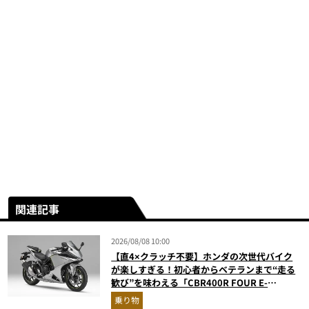
関連記事
2026/08/08 10:00
【直4×クラッチ不要】ホンダの次世代バイク
が楽しすぎる！初心者からベテランまで“走る
歓び”を味わえる「CBR400R FOUR E-
Clutch」を徹底解説
乗り物