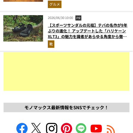
グルメ
2026/06/30 10:00
PR
【スポーツサンダルの元祖】テバの名作が9年
ぶりの進化！ アップデートした「ハリケーン
XLT3」の魅力を識者があらゆる角度から徹底
解説！
靴
モノマックス最新情報をSNSでチェック！