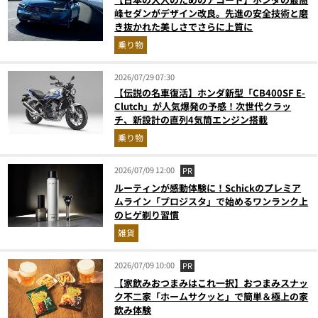
峰セダンがデザイン改良。先進の安全技術と磨
き抜かれた美しさでさらに上質に
乗り物
2026/07/29 07:30
【伝説の名車復活】ホンダ新型「CB400SF E-
Clutch」が人気爆発の予感！次世代クラッ
チ、新設計の直列4気筒エンジン搭載
乗り物
2026/07/09 12:00
PR
ルーティンが感動体験に！Schickのプレミア
ムライン「プロジスタ」で始めるワンランク上
のヒゲ剃り習慣
雑貨
2026/07/09 10:00
PR
【家飲みおつまみはこれ一択】おつまみスナッ
ク不二家「ホームサクッと」で簡単＆極上の家
飲み体験