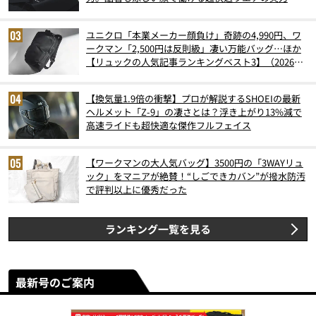
ユニクロ「本業メーカー顔負け」奇跡の4,990円、ワ
ークマン「2,500円は反則級」凄い万能バッグ…ほか
【リュックの人気記事ランキングベスト3】（2026年
6月版）
【換気量1.9倍の衝撃】プロが解説するSHOEIの最新
ヘルメット「Z-9」の凄さとは？浮き上がり13%減で
高速ライドも超快適な傑作フルフェイス
【ワークマンの大人気バッグ】3500円の「3WAYリュ
ック」をマニアが絶賛！“しごできカバン”が撥水防汚
で評判以上に優秀だった
ランキング一覧を見る
最新号のご案内