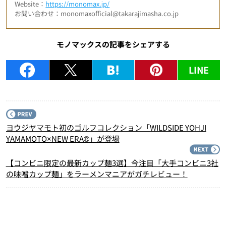
Website：
https://monomax.jp/
お問い合わせ：monomaxofficial@takarajimasha.co.jp
モノマックスの記事をシェアする
LINE
P
ヨウジヤマモト初のゴルフコレクション「WILDSIDE YOHJI
YAMAMOTO×NEW ERA®」が登場
N
【コンビニ限定の最新カップ麺3選】今注目「大手コンビニ3社
の味噌カップ麺」をラーメンマニアがガチレビュー！