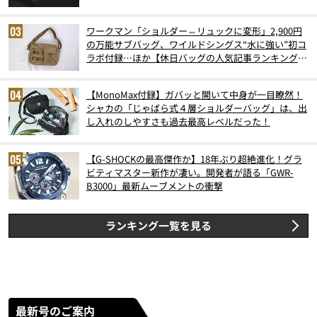
ワークマン「ショルダー⇔リュックに変形」2,900円
の万能サブバッグ、ワイルドシングス“水に強い”初コ
ラボ付録…ほか【休日バッグの人気記事ランキングベ
スト3】（2026年6月版）
【MonoMax付録】ガバッと開いて中身が一目瞭然！
シャカの「じゃばら式４層ショルダーバッグ」は、出
し入れのしやすさも過去最高レベルだった！
【G-SHOCKの最高傑作か】18年ぶり超絶進化！グラ
ビティマスター新作が凄い。開発者が語る「GWR-
B3000」最新ムーブメントの衝撃
ランキング一覧を見る
最新号のご案内