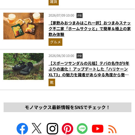
雑貨
2026/07/09 10:00
PR
【家飲みおつまみはこれ一択】おつまみスナッ
ク不二家「ホームサクッと」で簡単＆極上の家
飲み体験
グルメ
2026/06/30 10:00
PR
【スポーツサンダルの元祖】テバの名作が9年
ぶりの進化！ アップデートした「ハリケーン
XLT3」の魅力を識者があらゆる角度から徹底
解説！
靴
モノマックス最新情報をSNSでチェック！