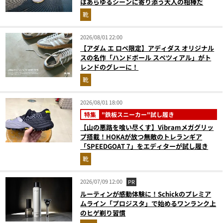
はあらゆるシーンに寄り添う大人の相棒だ
靴
2026/08/01 22:00
【アダム エ ロペ限定】アディダス オリジナル
スの名作「ハンドボール スペツィアル」がト
レンドのグレーに！
靴
2026/08/01 18:00
特集
"鉄板スニーカー"試し履き
【山の悪路を喰い尽くす】Vibramメガグリッ
プ搭載！HOKAが放つ無敵のトレランギア
「SPEEDGOAT 7」をエディターが試し履き
靴
2026/07/09 12:00
PR
ルーティンが感動体験に！Schickのプレミア
ムライン「プロジスタ」で始めるワンランク上
のヒゲ剃り習慣