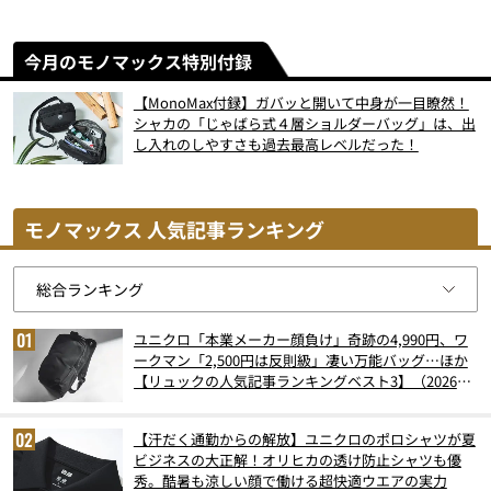
今月のモノマックス特別付録
【MonoMax付録】ガバッと開いて中身が一目瞭然！
シャカの「じゃばら式４層ショルダーバッグ」は、出
し入れのしやすさも過去最高レベルだった！
モノマックス 人気記事ランキング
ユニクロ「本業メーカー顔負け」奇跡の4,990円、ワ
ークマン「2,500円は反則級」凄い万能バッグ…ほか
【リュックの人気記事ランキングベスト3】（2026年
6月版）
【汗だく通勤からの解放】ユニクロのポロシャツが夏
ビジネスの大正解！オリヒカの透け防止シャツも優
秀。酷暑も涼しい顔で働ける超快適ウエアの実力