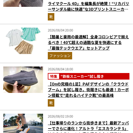
ライマクール 4D」を編集長が絶賛！“リカバリ
ーサンダル級に快適”な3Dプリントスニーカー
『コレ買いです』Vol.173
靴
2026/08/04 20:00
【酷暑と豪雨の最適解】全身コロンビアで揃え
るべき！40℃超えの過酷な夏を快適にする
「最強テックウエア」セットアップ
ファッション
2026/08/04 18:00
特集
"鉄板スニーカー"試し履き
【Onの究極の1足】PAFデザインの「クラウド
ブーム」を試し履き。街履きにも最適！カーボ
ン搭載で“走れるハイテク靴”の最高峰
靴
2026/08/02 19:00
【仕事帰りのランから街歩きまで】最新アッパ
ーでさらに進化！アルトラ「エスカランテ 5」