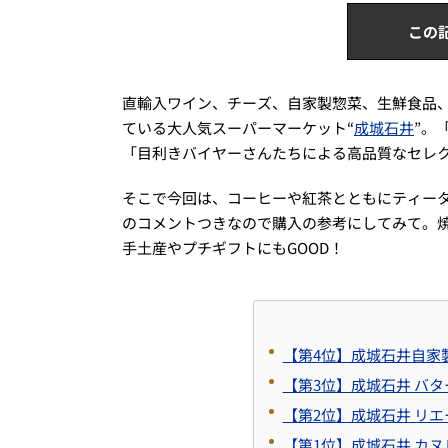
この
直輸入ワイン、チーズ、自家製惣菜、生鮮食品
ている大人気スーパーマーケット“
成城石井
”。
「目利きバイヤーさんたちによる高品質なセレ
そこで今回は、コーヒーや紅茶とともにティー
のコメントつきなので購入の参考にしてみて。
手土産やプチギフトにもGOOD！
【第4位】成城石井自家
【第3位】成城石井 バ
【第2位】成城石井 リ
【第1位】成城石井 カ