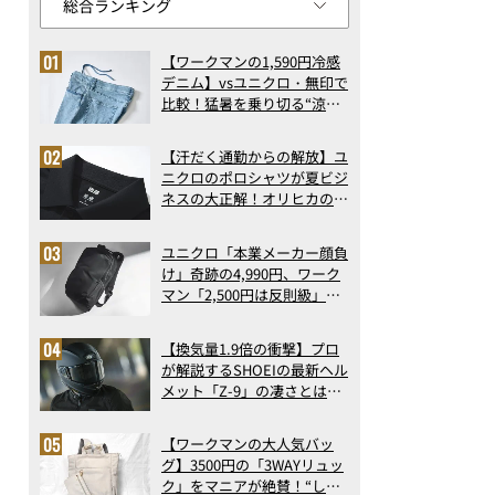
【ワークマンの1,590円冷感
デニム】vsユニクロ・無印で
比較！猛暑を乗り切る“涼感
ロングパンツ”3選を徹底解
剖。接触冷感から綿100%ま
【汗だく通勤からの解放】ユ
で決定版
ニクロのポロシャツが夏ビジ
ネスの大正解！オリヒカの透
け防止シャツも優秀。酷暑も
涼しい顔で働ける超快適ウエ
ユニクロ「本業メーカー顔負
アの実力
け」奇跡の4,990円、ワーク
マン「2,500円は反則級」凄
い万能バッグ…ほか【リュッ
クの人気記事ランキングベス
【換気量1.9倍の衝撃】プロ
ト3】（2026年6月版）
が解説するSHOEIの最新ヘル
メット「Z-9」の凄さとは？
浮き上がり13%減で高速ライ
ドも超快適な傑作フルフェイ
【ワークマンの大人気バッ
ス
グ】3500円の「3WAYリュッ
ク」をマニアが絶賛！“しご