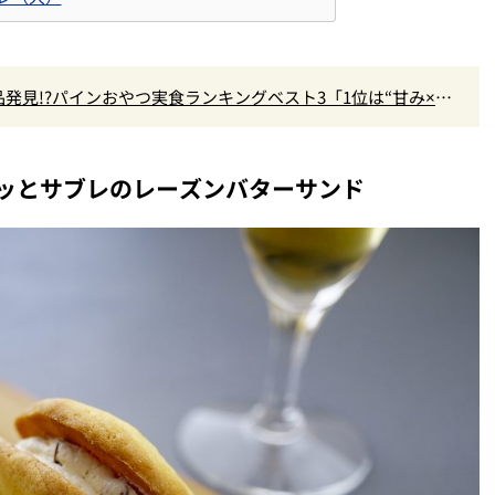
発見!?パインおやつ実食ランキングベスト3「1位は“甘み×爽
『かりんとう』」
ッとサブレのレーズンバターサンド