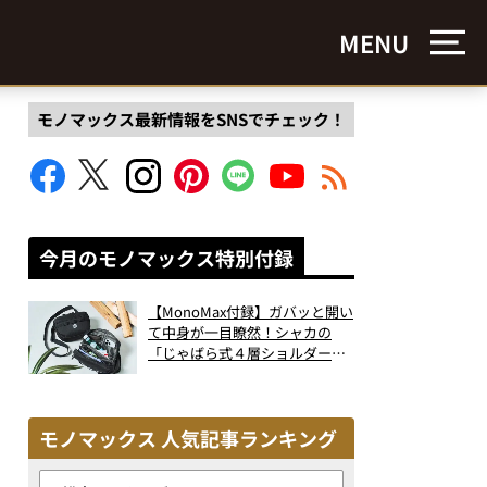
MENU
モノマックス最新情報をSNSでチェック！
今月のモノマックス特別付録
【MonoMax付録】ガバッと開い
て中身が一目瞭然！シャカの
「じゃばら式４層ショルダーバ
ッグ」は、出し入れのしやすさ
も過去最高レベルだった！
モノマックス 人気記事ランキング