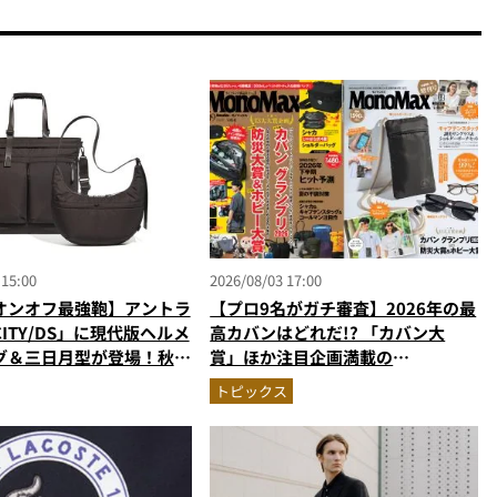
 15:00
2026/08/03 17:00
オンオフ最強鞄】アントラ
【プロ9名がガチ審査】2026年の最
ITY/DS」に現代版ヘルメ
高カバンはどれだ!? 「カバン大
グ＆三日月型が登場！秋服
賞」ほか注目企画満載の
う新色モールブラウンが傑
MonoMax9月号＆増刊の表紙を速
トピックス
報