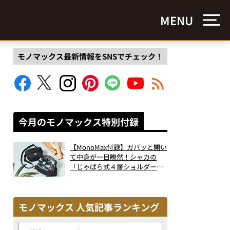
MENU
モノマックス最新情報をSNSでチェック！
今月のモノマックス特別付録
【MonoMax付録】ガバッと開い
て中身が一目瞭然！シャカの
「じゃばら式４層ショルダーバ
ッグ」は、出し入れのしやすさ
も過去最高レベルだった！
モノマックス 人気記事ランキング