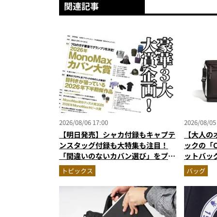
関連記事
2026/08/06 17:00
2026/08/05
【明日発売】シャカ付録もキャプテ
【大人の
ンスタッグ付録も大特集も注目！
ックの「C
「間違いのないカバン選び」をプロ
ットバッ
がジャッジ・MonoMax9月号の目
に絶対合
トピックス
バッグ
次を公開
作