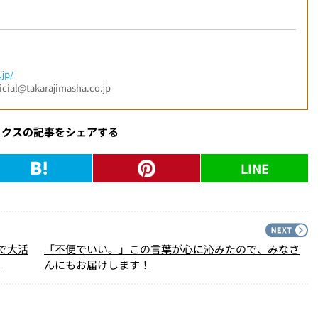
jp/
l@takarajimasha.co.jp
ックスの記事をシェアする
LINE
PREV
N
トで大活
「不便でいい。」この言葉が心に沁みたので、みなさ
】
んにもお届けします！