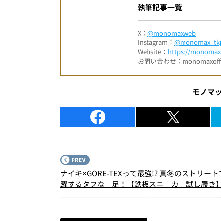
執筆記事一覧
X：
@monomaxweb
Instagram：
@monomax_tkj
Website：
https://monomax.
お問い合わせ：monomaxofficia
モノマ
ナイキ×GORE-TEXって最強!? 真冬のストリー
躍するタフな一足！【鉄板スニーカー試し履き