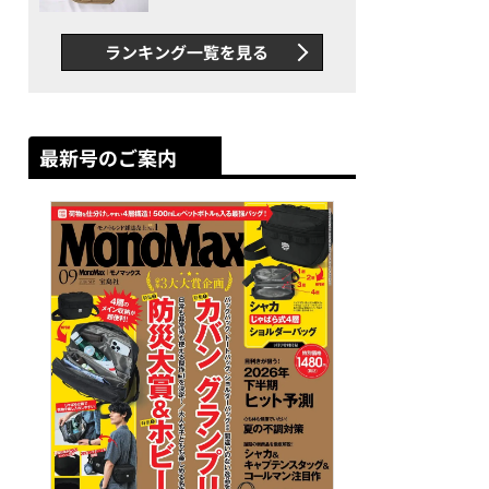
グス“水に強い”初コラボ付
録…ほか【休日バッグの人気
ランキング一覧を見る
記事ランキングベスト3】
（2026年6月版）
最新号のご案内