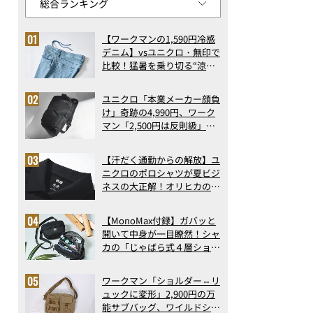
【ワークマンの1,590円冷感
デニム】vsユニクロ・無印で
比較！猛暑を乗り切る“涼感
ロングパンツ”3選を徹底解
剖。接触冷感から綿100%ま
ユニクロ「本業メーカー顔負
で決定版
け」奇跡の4,990円、ワーク
マン「2,500円は反則級」凄
い万能バッグ…ほか【リュッ
クの人気記事ランキングベス
【汗だく通勤からの解放】ユ
ト3】（2026年6月版）
ニクロのポロシャツが夏ビジ
ネスの大正解！オリヒカの透
け防止シャツも優秀。酷暑も
涼しい顔で働ける超快適ウエ
【MonoMax付録】ガバッと
アの実力
開いて中身が一目瞭然！シャ
カの「じゃばら式４層ショル
ダーバッグ」は、出し入れの
しやすさも過去最高レベルだ
ワークマン「ショルダー⇔リ
った！
ュックに変形」2,900円の万
能サブバッグ、ワイルドシン