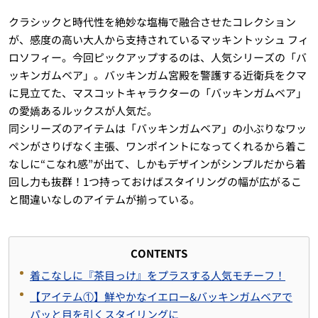
クラシックと時代性を絶妙な塩梅で融合させたコレクション
が、感度の高い大人から支持されているマッキントッシュ フィ
ロソフィー。今回ピックアップするのは、人気シリーズの「バ
ッキンガムベア」。バッキンガム宮殿を警護する近衛兵をクマ
に見立てた、マスコットキャラクターの「バッキンガムベア」
の愛嬌あるルックスが人気だ。
同シリーズのアイテムは「バッキンガムベア」の小ぶりなワッ
ペンがさりげなく主張、ワンポイントになってくれるから着こ
なしに“こなれ感”が出て、しかもデザインがシンプルだから着
回し力も抜群！
1
つ持っておけばスタイリングの幅が広がるこ
と間違いなしのアイテムが揃っている。
CONTENTS
着こなしに『茶目っけ』をプラスする人気モチーフ！
【アイテム①】鮮やかなイエロー
&
バッキンガムベアで
パッと目を引くスタイリングに