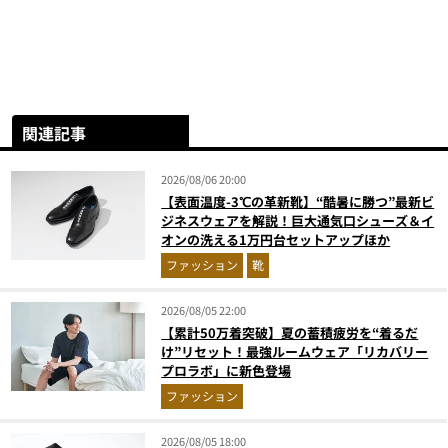
関連記事
2026/08/06 20:00
【表面温度-3℃の革新靴】“酷暑に勝つ”最新ビ
ジネスウェアを解説！巨大通気口シューズ＆イ
オンの洗える1万円台セットアップほか
ファッション
靴
2026/08/05 22:00
【累計50万着突破】夏の蓄積疲労を“着るだ
け”リセット！最強ルームウェア「リカバリー
プロラボ」に新色登場
ファッション
2026/08/05 18:00