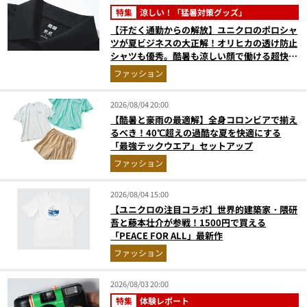
特集
涼しい！「猛暑対策グッズ」
【汗だく通勤からの解放】ユニクロのポロシャ
ツが夏ビジネスの大正解！オリヒカの透け防止
シャツも優秀。酷暑も涼しい顔で働ける超快適
ウエアの実力
ファッション
2026/08/04 20:00
【酷暑と豪雨の最適解】全身コロンビアで揃え
るべき！40℃超えの過酷な夏を快適にする
「最強テックウエア」セットアップ
ファッション
2026/08/04 15:00
【ユニクロの注目コラボ】世界的建築家・隈研
吾と藤本壮介が参戦！1500円で買える
「PEACE FOR ALL」最新作
ファッション
2026/08/03 20:00
特集
体験レポート