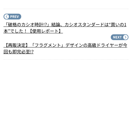
P
「破格のカシオ時計!?」結論、カシオスタンダードは“買いの1
本”でした！【使用レポート】
N
【再販決定】「フラグメント」デザインの高級ドライヤーが今
回も即完必至!?