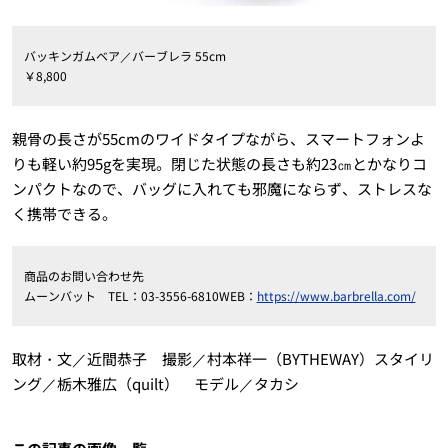
バッキンガムベア／バーブレラ
55cm
￥
8
,
800
親骨の長さが
55cm
のワイドタイプながら、スマートフォンよ
りも軽い約
95g
を実現。閉じた状態の長さも約
23
㎝とかなりコ
ンパクトなので、バッグに入れても邪魔にならず、ストレスな
く携帯できる。
商品のお問い合わせ先
ムーンバット
TEL
：
03-3556-6810WEB
：
https://
www.barbrella.com/
取材・文／近間恭子 撮影／村本祥一（
BYTHEWAY
）スタイリ
ング／栃木雅広（
quilt
） モデル／タカシ