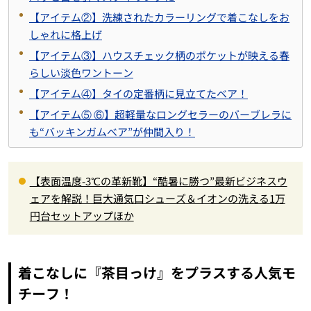
【アイテム②】洗練されたカラーリングで着こなしをお
しゃれに格上げ
【アイテム③】ハウスチェック柄のポケットが映える春
らしい淡色ワントーン
【アイテム④】タイの定番柄に見立てたベア！
【アイテム⑤ ⑥】超軽量なロングセラーのバーブレラに
も“バッキンガムべア”が仲間入り！
【表面温度-3℃の革新靴】“酷暑に勝つ”最新ビジネスウ
ェアを解説！巨大通気口シューズ＆イオンの洗える1万
円台セットアップほか
着こなしに『茶目っけ』をプラスする人気モ
チーフ！