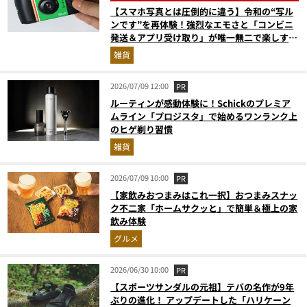
【スマホ写真とは圧倒的に違う】令和の“写ル
ンです”を再体験！強烈なエモさと「コンビニ
発送＆アプリ受け取り」が唯一無二で楽しすぎ
た
雑貨
2026/07/09 12:00
PR
ルーティンが感動体験に！Schickのプレミア
ムライン「プロジスタ」で始めるワンランク上
のヒゲ剃り習慣
雑貨
2026/07/09 10:00
PR
【家飲みおつまみはこれ一択】おつまみスナッ
ク不二家「ホームサクッと」で簡単＆極上の家
飲み体験
グルメ
2026/06/30 10:00
PR
【スポーツサンダルの元祖】テバの名作が9年
ぶりの進化！ アップデートした「ハリケーン