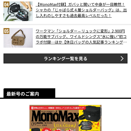
【MonoMax付録】ガバッと開いて中身が一目瞭然！
シャカの「じゃばら式４層ショルダーバッグ」は、出
し入れのしやすさも過去最高レベルだった！
ワークマン「ショルダー⇔リュックに変形」2,900円
の万能サブバッグ、ワイルドシングス“水に強い”初コ
ラボ付録…ほか【休日バッグの人気記事ランキングベ
スト3】（2026年6月版）
ランキング一覧を見る
最新号のご案内