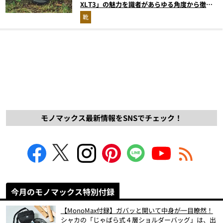
XLT3」の魅力を識者があらゆる角度から徹底
解説！
靴
モノマックス最新情報をSNSでチェック！
今月のモノマックス特別付録
【MonoMax付録】ガバッと開いて中身が一目瞭然！
シャカの「じゃばら式４層ショルダーバッグ」は、出