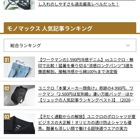
し入れのしやすさも過去最高レベルだった！
モノマックス 人気記事ランキング
【ワークマンの1,590円冷感デニム】vsユニクロ・無
印で比較！猛暑を乗り切る“涼感ロングパンツ”3選を
徹底解剖。接触冷感から綿100%まで決定版
ユニクロ「本業メーカー顔負け」奇跡の4,990円、ワ
ークマン「2,500円は反則級」凄い万能バッグ…ほか
【リュックの人気記事ランキングベスト3】（2026年
6月版）
【汗だく通勤からの解放】ユニクロのポロシャツが夏
ビジネスの大正解！オリヒカの透け防止シャツも優
秀。酷暑も涼しい顔で働ける超快適ウエアの実力