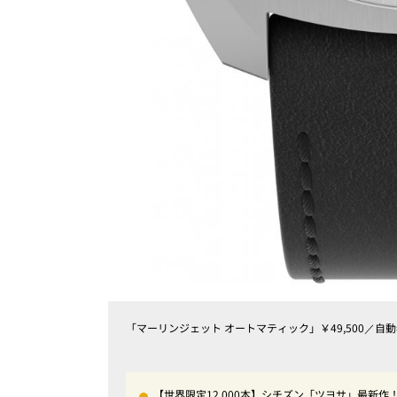
「マーリンジェット オートマティック」￥49,500／自
【世界限定12,000本】シチズン「ツヨサ」最新