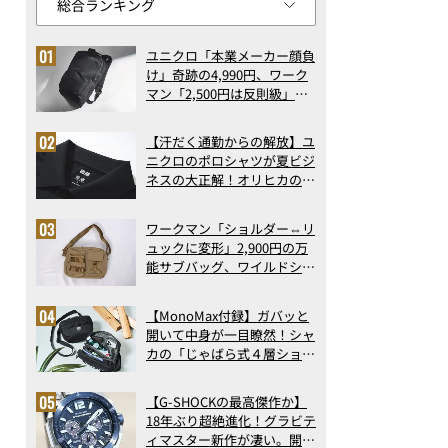
ユニクロ「本業メーカー顔負
け」奇跡の4,990円、ワーク
マン「2,500円は反則級」凄
い万能バッグ…ほか【リュッ
クの人気記事ランキングベス
【汗だく通勤からの解放】ユ
ト3】（2026年6月版）
ニクロのポロシャツが夏ビジ
ネスの大正解！オリヒカの透
け防止シャツも優秀。酷暑も
涼しい顔で働ける超快適ウエ
ワークマン「ショルダー⇔リ
アの実力
ュックに変形」2,900円の万
能サブバッグ、ワイルドシン
グス“水に強い”初コラボ付
録…ほか【休日バッグの人気
【MonoMax付録】ガバッと
記事ランキングベスト3】
開いて中身が一目瞭然！シャ
（2026年6月版）
カの「じゃばら式４層ショル
ダーバッグ」は、出し入れの
しやすさも過去最高レベルだ
【G-SHOCKの最高傑作か】
った！
18年ぶり超絶進化！グラビテ
ィマスター新作が凄い。開発