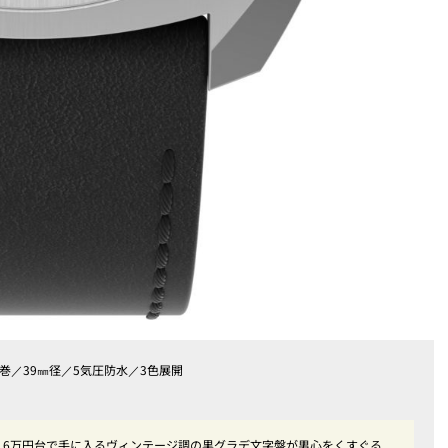
動巻／39㎜径／5気圧防水／3色展開
作！6万円台で手に入るヴィンテージ調の黒グラデ文字盤が男心をくすぐる