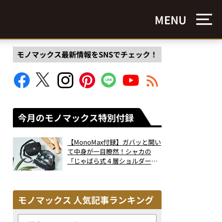
MENU
モノマックス最新情報をSNSでチェック！
今月のモノマックス特別付録
【MonoMax付録】ガバッと開い
て中身が一目瞭然！シャカの
「じゃばら式４層ショルダーバ
ッグ」は、出し入れのしやすさ
も過去最高レベルだった！
モノマックス 人気記事ランキング