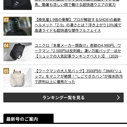
秀。酷暑も涼しい顔で働ける超快適ウエアの実力
【換気量1.9倍の衝撃】プロが解説するSHOEIの最新
ヘルメット「Z-9」の凄さとは？浮き上がり13%減で
高速ライドも超快適な傑作フルフェイス
ユニクロ「本業メーカー顔負け」奇跡の4,990円、ワ
ークマン「2,500円は反則級」凄い万能バッグ…ほか
【リュックの人気記事ランキングベスト3】（2026年
6月版）
【ワークマンの大人気バッグ】3500円の「3WAYリュ
ック」をマニアが絶賛！“しごできカバン”が撥水防汚
で評判以上に優秀だった
ランキング一覧を見る
最新号のご案内