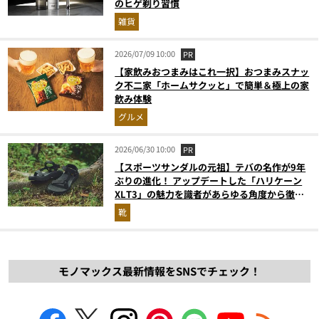
のヒゲ剃り習慣
雑貨
2026/07/09 10:00
PR
【家飲みおつまみはこれ一択】おつまみスナッ
ク不二家「ホームサクッと」で簡単＆極上の家
飲み体験
グルメ
2026/06/30 10:00
PR
【スポーツサンダルの元祖】テバの名作が9年
ぶりの進化！ アップデートした「ハリケーン
XLT3」の魅力を識者があらゆる角度から徹底
解説！
靴
モノマックス最新情報をSNSでチェック！