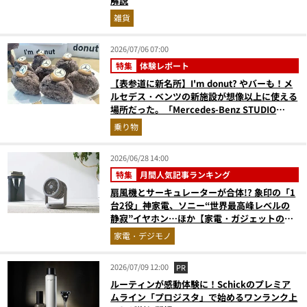
解説
雑貨
2026/07/06 07:00
特集
体験レポート
【表参道に新名所】I'm donut? やバーも！メ
ルセデス・ベンツの新施設が想像以上に使える
場所だった。「Mercedes-Benz STUDIO
TOKYO」体験レポ
乗り物
2026/06/28 14:00
特集
月間人気記事ランキング
扇風機とサーキュレーターが合体!? 象印の「1
台2役」神家電、ソニー“世界最高峰レベルの
静寂”イヤホン…ほか【家電・ガジェットの人
気記事ランキングベスト3】（2026年5月版）
家電・デジモノ
2026/07/09 12:00
PR
ルーティンが感動体験に！Schickのプレミア
ムライン「プロジスタ」で始めるワンランク上