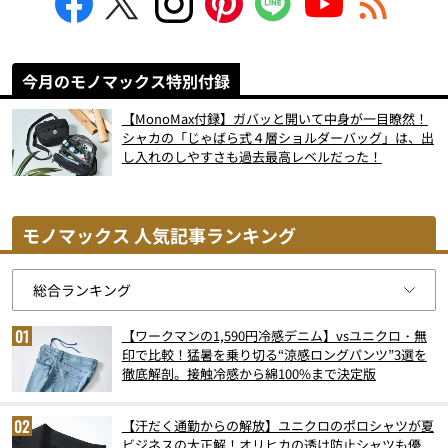
今月のモノマックス特別付録
【MonoMax付録】ガバッと開いて中身が一目瞭然！
シャカの「じゃばら式４層ショルダーバッグ」は、出
し入れのしやすさも過去最高レベルだった！
モノマックス 人気記事ランキング
【ワークマンの1,590円冷感デニム】vsユニクロ・無
印で比較！猛暑を乗り切る“涼感ロングパンツ”3選を
徹底解剖。接触冷感から綿100%まで決定版
【汗だく通勤からの解放】ユニクロのポロシャツが夏
ビジネスの大正解！オリヒカの透け防止シャツも優