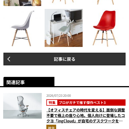
記事に戻る
関連記事
2026/07/23 20:00
特集
プロがガチで推す傑作ベスト3
【オフィスチェアの時代を変える】面倒な調整
不要で極上の座り心地。個人向けに登場したコ
クヨ「ingCloud」が自宅のデスクワークを激
変させる3つの理由
雑貨