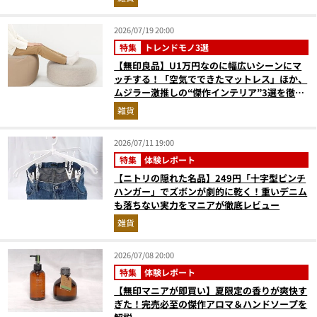
2026/07/19 20:00
特集
トレンドモノ3選
【無印良品】U1万円なのに幅広いシーンにマ
ッチする！「空気でできたマットレス」ほか、
ムジラー激推しの“傑作インテリア”3選を徹底
解説
雑貨
2026/07/11 19:00
特集
体験レポート
【ニトリの隠れた名品】249円「十字型ピンチ
ハンガー」でズボンが劇的に乾く！重いデニム
も落ちない実力をマニアが徹底レビュー
雑貨
2026/07/08 20:00
特集
体験レポート
【無印マニアが即買い】夏限定の香りが爽快す
ぎた！完売必至の傑作アロマ＆ハンドソープを