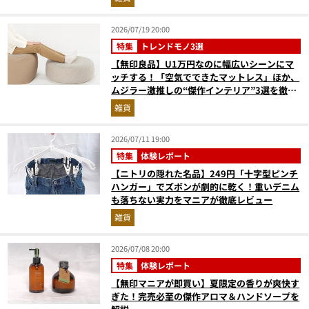
2026/07/19 20:00
特集
トレンドモノ3選
【無印良品】U1万円なのに幅広いシーンにマ
ッチする！「空気でできたマットレス」ほか、
ムジラー激推しの“傑作インテリア”3選を徹底
解説
雑貨
2026/07/11 19:00
特集
体験レポート
【ニトリの隠れた名品】249円「十字型ピンチ
ハンガー」でズボンが劇的に乾く！重いデニム
も落ちない実力をマニアが徹底レビュー
雑貨
2026/07/08 20:00
特集
体験レポート
【無印マニアが即買い】夏限定の香りが爽快す
ぎた！完売必至の傑作アロマ＆ハンドソープを