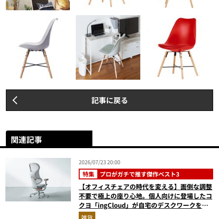
記事に戻る
関連記事
2026/07/23 20:00
特集
プロがガチで推す傑作ベスト3
【オフィスチェアの時代を変える】面倒な調整
不要で極上の座り心地。個人向けに登場したコ
クヨ「ingCloud」が自宅のデスクワークを激
変させる3つの理由
雑貨