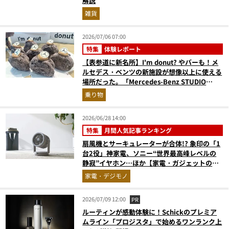
解説
雑貨
2026/07/06 07:00
特集
体験レポート
【表参道に新名所】I'm donut? やバーも！メ
ルセデス・ベンツの新施設が想像以上に使える
場所だった。「Mercedes-Benz STUDIO
TOKYO」体験レポ
乗り物
2026/06/28 14:00
特集
月間人気記事ランキング
扇風機とサーキュレーターが合体!? 象印の「1
台2役」神家電、ソニー“世界最高峰レベルの
静寂”イヤホン…ほか【家電・ガジェットの人
気記事ランキングベスト3】（2026年5月版）
家電・デジモノ
2026/07/09 12:00
PR
ルーティンが感動体験に！Schickのプレミア
ムライン「プロジスタ」で始めるワンランク上