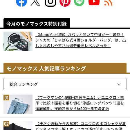
今月のモノマックス特別付録
【MonoMax付録】ガバッと開いて中身が一目瞭然！
シャカの「じゃばら式４層ショルダーバッグ」は、出
し入れのしやすさも過去最高レベルだった！
モノマックス 人気記事ランキング
【ワークマンの1,590円冷感デニム】vsユニクロ・無
印で比較！猛暑を乗り切る“涼感ロングパンツ”3選を
徹底解剖。接触冷感から綿100%まで決定版
【汗だく通勤からの解放】ユニクロのポロシャツが夏
ビジネスの大正解！オリヒカの透け防止シャツも優