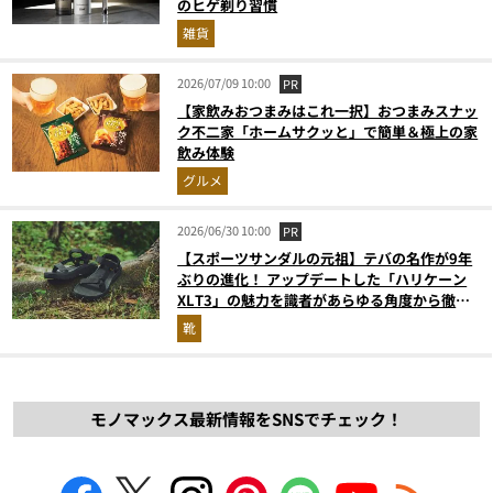
のヒゲ剃り習慣
雑貨
2026/07/09 10:00
PR
【家飲みおつまみはこれ一択】おつまみスナッ
ク不二家「ホームサクッと」で簡単＆極上の家
飲み体験
グルメ
2026/06/30 10:00
PR
【スポーツサンダルの元祖】テバの名作が9年
ぶりの進化！ アップデートした「ハリケーン
XLT3」の魅力を識者があらゆる角度から徹底
解説！
靴
モノマックス最新情報をSNSでチェック！