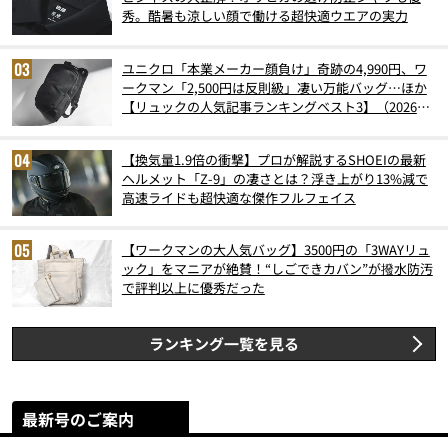
秀。酷暑も涼しい顔で働ける超快適ウエアの実力
ユニクロ「本業メーカー顔負け」奇跡の4,990円、ワ
ークマン「2,500円は反則級」凄い万能バッグ…ほか
【リュックの人気記事ランキングベスト3】（2026年
6月版）
【換気量1.9倍の衝撃】プロが解説するSHOEIの最新
ヘルメット「Z-9」の凄さとは？浮き上がり13%減で
高速ライドも超快適な傑作フルフェイス
【ワークマンの大人気バッグ】3500円の「3WAYリュ
ック」をマニアが絶賛！“しごできカバン”が撥水防汚
で評判以上に優秀だった
ランキング一覧を見る
最新号のご案内