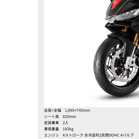
全長×全幅 1,995×745mm
シート高 820mm
定員乗車 2人
車両重量 183kg
エンジン
4
ストローク 水冷並列2気筒DOHC 4バルブ