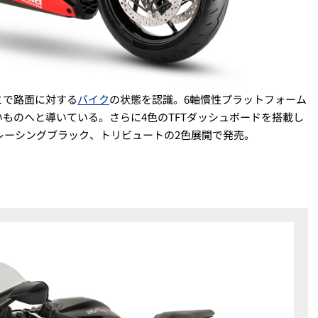
とで路面に対する
バイク
の状態を認識。6軸慣性プラットフォーム
いものへと導いている。さらに
4
色の
TFT
ダッシュボードを搭載し
。レーシングブラック、トリビュートの2色展開で発売。