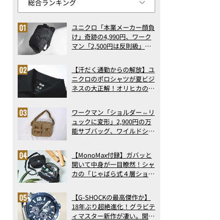
ユニクロ「本業メーカー顔負
け」奇跡の4,990円、ワーク
マン「2,500円は反則級」凄
い万能バッグ…ほか【リュッ
クの人気記事ランキングベス
【汗だく通勤からの解放】ユ
ト3】（2026年6月版）
ニクロのポロシャツが夏ビジ
ネスの大正解！オリヒカの透
け防止シャツも優秀。酷暑も
涼しい顔で働ける超快適ウエ
ワークマン「ショルダー⇔リ
アの実力
ュックに変形」2,900円の万
能サブバッグ、ワイルドシン
グス“水に強い”初コラボ付
録…ほか【休日バッグの人気
【MonoMax付録】ガバッと
記事ランキングベスト3】
開いて中身が一目瞭然！シャ
（2026年6月版）
カの「じゃばら式４層ショル
ダーバッグ」は、出し入れの
しやすさも過去最高レベルだ
【G-SHOCKの最高傑作か】
った！
18年ぶり超絶進化！グラビテ
ィマスター新作が凄い。開発