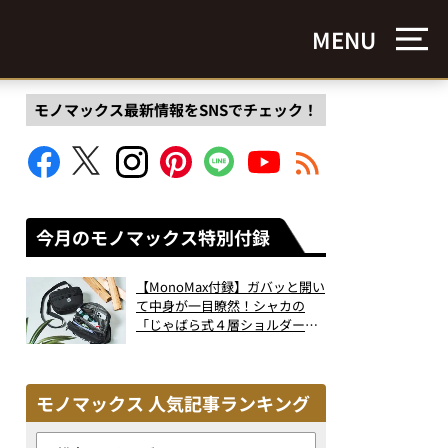
MENU
モノマックス最新情報をSNSでチェック！
今月のモノマックス特別付録
【MonoMax付録】ガバッと開い
て中身が一目瞭然！シャカの
「じゃばら式４層ショルダーバ
ッグ」は、出し入れのしやすさ
も過去最高レベルだった！
モノマックス 人気記事ランキング