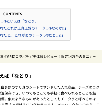
CONTENTS
ラ®といえば「なとり」
まれたこれが正真正銘のチータラ®なのか!!」
れた こ、これがあのチータラ®だと...?!」
×トヨタGR初コラボをガチ体験レビュー！限定14万台のミニカー
なし
えば「なとり」
を白身魚のすり身のシートでサンドした人気商品。チーズのコク
常温保存でき、いつでもどこでも手軽に食べられるところも魅
商標。似たようなものがあったとしてもチータラと呼べるのは
売から愛され続けるロングセラーです。ベーシックなものから、こ