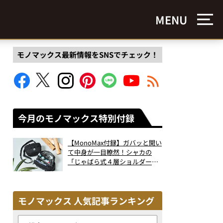
MENU
モノマックス最新情報をSNSでチェック！
今月のモノマックス特別付録
【MonoMax付録】ガバッと開い
て中身が一目瞭然！シャカの
「じゃばら式４層ショルダーバ
ッグ」は、出し入れのしやすさ
も過去最高レベルだった！
モノマックス 人気記事ランキング