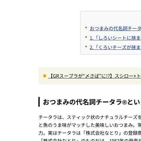
おつまみの代名詞チータ
1.「しろいシートに挟
2.「くろいチーズが挟ま
【GRスープラが“〆さば”に!?】スシロー
＆体験型演出に大人も子供も大興奮間違い
おつまみの代名詞チータラ®とい
チータラは、スティック状のナチュラルチーズ
と魚のうま味がマッチした美味しいおつまみ。
力。実はチータラは「株式会社なとり」の登録
「株式会社なとり」のものだけ。1982年の発