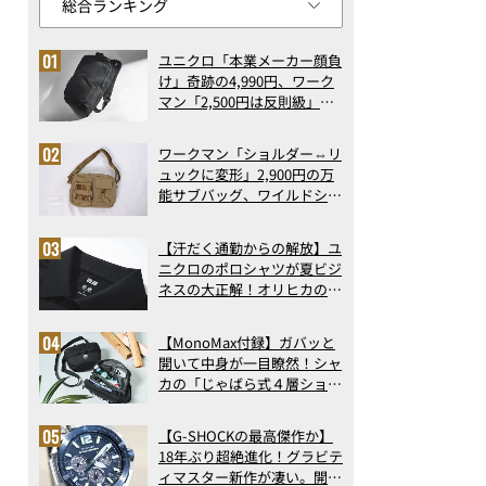
ユニクロ「本業メーカー顔負
け」奇跡の4,990円、ワーク
マン「2,500円は反則級」凄
い万能バッグ…ほか【リュッ
クの人気記事ランキングベス
ワークマン「ショルダー⇔リ
ト3】（2026年6月版）
ュックに変形」2,900円の万
能サブバッグ、ワイルドシン
グス“水に強い”初コラボ付
録…ほか【休日バッグの人気
【汗だく通勤からの解放】ユ
記事ランキングベスト3】
ニクロのポロシャツが夏ビジ
（2026年6月版）
ネスの大正解！オリヒカの透
け防止シャツも優秀。酷暑も
涼しい顔で働ける超快適ウエ
【MonoMax付録】ガバッと
アの実力
開いて中身が一目瞭然！シャ
カの「じゃばら式４層ショル
ダーバッグ」は、出し入れの
しやすさも過去最高レベルだ
【G-SHOCKの最高傑作か】
った！
18年ぶり超絶進化！グラビテ
ィマスター新作が凄い。開発