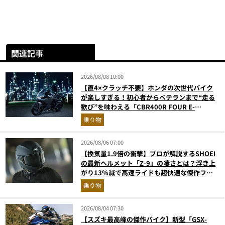
関連記事
2026/08/08 10:00
【直4×クラッチ不要】ホンダの次世代バイク
が楽しすぎる！初心者からベテランまで“走る
歓び”を味わえる「CBR400R FOUR E-
Clutch」を徹底解説
乗り物
2026/08/06 07:00
【換気量1.9倍の衝撃】プロが解説するSHOEI
の最新ヘルメット「Z-9」の凄さとは？浮き上
がり13%減で高速ライドも超快適な傑作フル
フェイス
乗り物
2026/08/04 07:30
【スズキ最高峰の傑作バイク】新型「GSX-