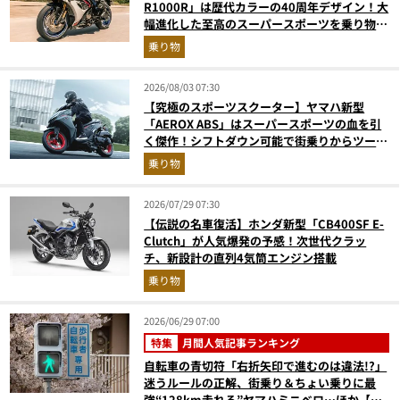
R1000R」は歴代カラーの40周年デザイン！大
幅進化した至高のスーパースポーツを乗り物ラ
イターが解説
乗り物
2026/08/03 07:30
【究極のスポーツスクーター】ヤマハ新型
「AEROX ABS」はスーパースポーツの血を引
く傑作！シフトダウン可能で街乗りからツーリ
ングまで最強
乗り物
2026/07/29 07:30
【伝説の名車復活】ホンダ新型「CB400SF E-
Clutch」が人気爆発の予感！次世代クラッ
チ、新設計の直列4気筒エンジン搭載
乗り物
2026/06/29 07:00
特集
月間人気記事ランキング
自転車の青切符「右折矢印で進むのは違法!?」
迷うルールの正解、街乗り＆ちょい乗りに最
強“128km走れる”ヤマハミニベロ…ほか【自