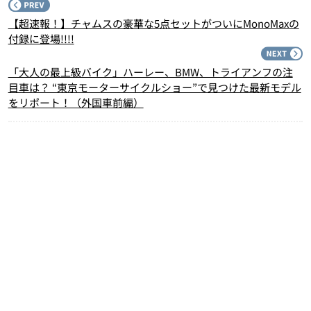
P
【超速報！】チャムスの豪華な5点セットがついにMonoMaxの
付録に登場!!!!
N
「大人の最上級バイク」ハーレー、BMW、トライアンフの注
目車は？ “東京モーターサイクルショー”で見つけた最新モデル
をリポート！（外国車前編）