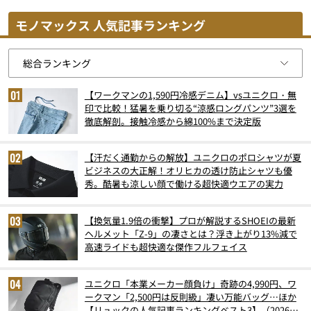
モノマックス 人気記事ランキング
【ワークマンの1,590円冷感デニム】vsユニクロ・無
印で比較！猛暑を乗り切る“涼感ロングパンツ”3選を
徹底解剖。接触冷感から綿100%まで決定版
【汗だく通勤からの解放】ユニクロのポロシャツが夏
ビジネスの大正解！オリヒカの透け防止シャツも優
秀。酷暑も涼しい顔で働ける超快適ウエアの実力
【換気量1.9倍の衝撃】プロが解説するSHOEIの最新
ヘルメット「Z-9」の凄さとは？浮き上がり13%減で
高速ライドも超快適な傑作フルフェイス
ユニクロ「本業メーカー顔負け」奇跡の4,990円、ワ
ークマン「2,500円は反則級」凄い万能バッグ…ほか
【リュックの人気記事ランキングベスト3】（2026年