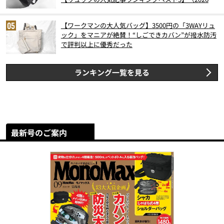
6月版）
【ワークマンの大人気バッグ】3500円の「3WAYリュ
ック」をマニアが絶賛！“しごできカバン”が撥水防汚
で評判以上に優秀だった
ランキング一覧を見る
最新号のご案内