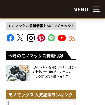
MENU
モノマックス最新情報をSNSでチェック！
今月のモノマックス特別付録
【MonoMax付録】ガバッと開い
て中身が一目瞭然！シャカの
「じゃばら式４層ショルダーバ
ッグ」は、出し入れのしやすさ
も過去最高レベルだった！
モノマックス 人気記事ランキング