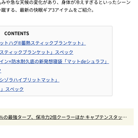
込みや急な天候の変化があり、身体が冷えすぎるといったシーン
一蹴する、最新の快眠ギア3アイテムをご紹介。
CONTENTS
Rホットハグ®蓄熱スティックブランケット」
蓄熱スティックブランケット」スペック
イン×防水耐久底の新発想寝袋「マットdeシュラフ」
ク
シゾラハイブリットマット」
ト」スペック
9％の最強タープ、保冷力2倍クーラーほか キャプテンスタッグ