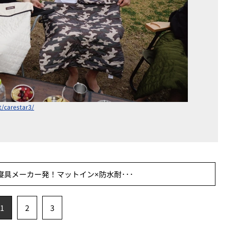
/carestar3/
具メーカー発！マットイン×防水耐･･･
1
2
3