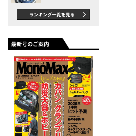
者が語る「GWR-B3000」最
新ムーブメントの衝撃
ランキング一覧を見る
最新号のご案内