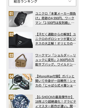
ユニクロ「本業メーカー顔負
け」奇跡の4,990円、ワーク
マン「2,500円は反則級」凄
い万能バッグ…ほか【リュッ
クの人気記事ランキングベス
【汗だく通勤からの解放】ユ
ト3】（2026年6月版）
ニクロのポロシャツが夏ビジ
ネスの大正解！オリヒカの透
け防止シャツも優秀。酷暑も
涼しい顔で働ける超快適ウエ
ワークマン「ショルダー⇔リ
アの実力
ュックに変形」2,900円の万
能サブバッグ、ワイルドシン
グス“水に強い”初コラボ付
録…ほか【休日バッグの人気
【MonoMax付録】ガバッと
記事ランキングベスト3】
開いて中身が一目瞭然！シャ
（2026年6月版）
カの「じゃばら式４層ショル
ダーバッグ」は、出し入れの
しやすさも過去最高レベルだ
【G-SHOCKの最高傑作か】
った！
18年ぶり超絶進化！グラビテ
ィマスター新作が凄い。開発