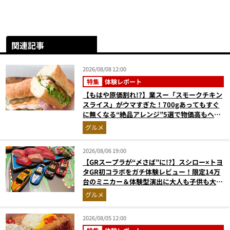
関連記事
2026/08/08 12:00
特集
体験レポート
【もはや原価割れ!?】業スー「スモークチキン
スライス」がウマすぎた！700gあってもすぐ
に無くなる“絶品アレンジ”5選で物価高もへっ
ちゃら
グルメ
2026/08/06 19:00
【GRスープラが“〆さば”に!?】スシロー×トヨ
タGR初コラボをガチ体験レビュー！限定14万
台のミニカー＆体験型演出に大人も子供も大興
奮間違いなし
グルメ
2026/08/05 12:00