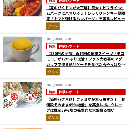
特集
体験レポート
【夏のびくドンが大正解】巨大エビフライ×オ
ムバーグにハマりそう！びっくりドンキー夏限
定「トマト弾けるハンバーグ」を実食レビュー
グルメ
2026/08/04 19:00
特集
体験レポート
【130円の至福】永谷園の伝説スイーツ「モコ
モコ」が12年ぶり復活！ファン大歓喜のマグ
カップで作る絶品ケーキを食べたらやっぱり最
高にウマかった
グルメ
2026/08/04 12:00
特集
体験レポート
【価格バグ再び】ファミマが太っ腹すぎ！「お
値段そのまま45%増量」を実食レポ。クレー
プは推定59%増の衝撃的な大盤振る舞い
グルメ