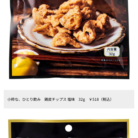
小粋な、ひとり飲み 鶏皮チップス 塩味 32g ￥518（税込）