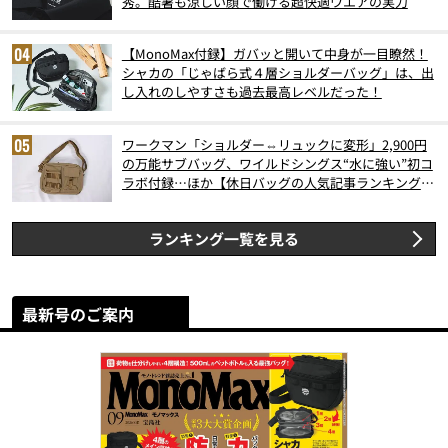
秀。酷暑も涼しい顔で働ける超快適ウエアの実力
【MonoMax付録】ガバッと開いて中身が一目瞭然！
シャカの「じゃばら式４層ショルダーバッグ」は、出
し入れのしやすさも過去最高レベルだった！
ワークマン「ショルダー⇔リュックに変形」2,900円
の万能サブバッグ、ワイルドシングス“水に強い”初コ
ラボ付録…ほか【休日バッグの人気記事ランキングベ
スト3】（2026年6月版）
ランキング一覧を見る
最新号のご案内