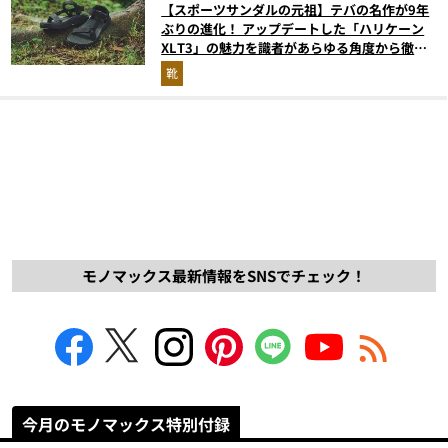
【スポーツサンダルの元祖】テバの名作が9年
ぶりの進化！ アップデートした「ハリケーン
XLT3」の魅力を識者があらゆる角度から徹底
解説！
靴
モノマックス最新情報をSNSでチェック！
今月のモノマックス特別付録