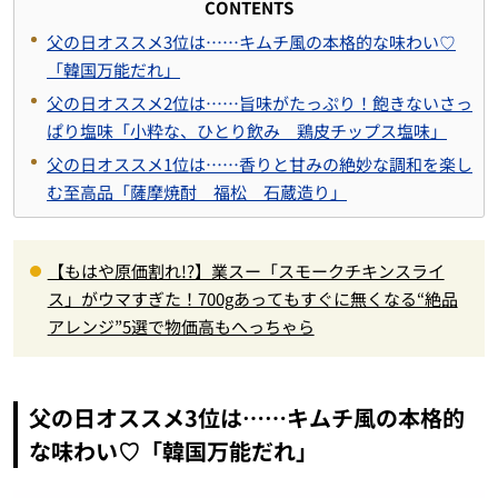
CONTENTS
父の日オススメ3位は……キムチ風の本格的な味わい♡
「韓国万能だれ」
父の日オススメ2位は……旨味がたっぷり！飽きないさっ
ぱり塩味「小粋な、ひとり飲み 鶏皮チップス塩味」
父の日オススメ1位は……香りと甘みの絶妙な調和を楽し
む至高品「薩摩焼酎 福松 石蔵造り」
【もはや原価割れ!?】業スー「スモークチキンスライ
ス」がウマすぎた！700gあってもすぐに無くなる“絶品
アレンジ”5選で物価高もへっちゃら
父の日オススメ3位は……キムチ風の本格的
な味わい♡「韓国万能だれ」