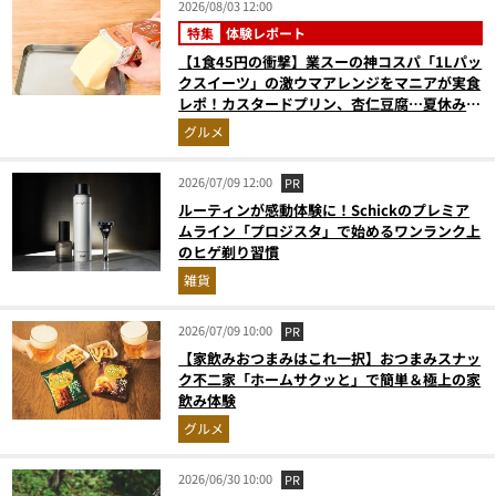
2026/08/03 12:00
特集
体験レポート
【1食45円の衝撃】業スーの神コスパ「1Lパッ
クスイーツ」の激ウマアレンジをマニアが実食
レポ！カスタードプリン、杏仁豆腐…夏休みの
おやつに最強すぎた
グルメ
2026/07/09 12:00
PR
ルーティンが感動体験に！Schickのプレミア
ムライン「プロジスタ」で始めるワンランク上
のヒゲ剃り習慣
雑貨
2026/07/09 10:00
PR
【家飲みおつまみはこれ一択】おつまみスナッ
ク不二家「ホームサクッと」で簡単＆極上の家
飲み体験
グルメ
2026/06/30 10:00
PR