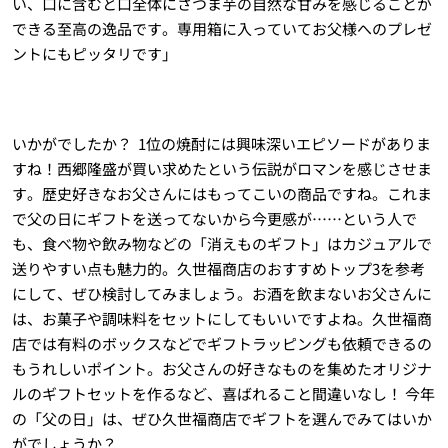
い、口に含むと口全体にさつま芋の自然な甘みを感じることが
できる至高の逸品です。専用箱に入っていてお父様へのプレゼ
ントにもピッタリです」
いかがでしたか？ 1位の焼酎には興味深いエピソードがありま
すね！西郷隆盛が買い求めたという伝説がロマンを感じさせま
す。歴史好きなお父さんにはもってこいの商品ですね。これま
で父の日にギフトを送ってないから今更感が……という人で
も、食べ物や飲み物などの「消えものギフト」はカジュアルで
送りやすい点も魅力的。久世福商店のおすすめトップ3を参考
にして、ぜひ検討してみましょう。お酒を飲まないお父さんに
は、お菓子や調味料をセットにしてもいいですよね。久世福商
店では有料のボックスなどでギフトラッピングも依頼できるの
もうれしいポイント。お父さんの好きなものを集めたオリジナ
ルのギフトセットを作るなど、喜ばれること間違いなし！ 今年
の「父の日」は、ぜひ久世福商店でギフトを選んでみてはいか
がでしょうか？