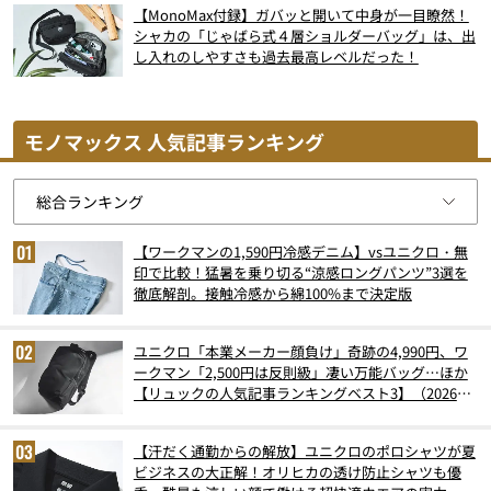
【MonoMax付録】ガバッと開いて中身が一目瞭然！
シャカの「じゃばら式４層ショルダーバッグ」は、出
し入れのしやすさも過去最高レベルだった！
モノマックス 人気記事ランキング
【ワークマンの1,590円冷感デニム】vsユニクロ・無
印で比較！猛暑を乗り切る“涼感ロングパンツ”3選を
徹底解剖。接触冷感から綿100%まで決定版
ユニクロ「本業メーカー顔負け」奇跡の4,990円、ワ
ークマン「2,500円は反則級」凄い万能バッグ…ほか
【リュックの人気記事ランキングベスト3】（2026年
6月版）
【汗だく通勤からの解放】ユニクロのポロシャツが夏
ビジネスの大正解！オリヒカの透け防止シャツも優