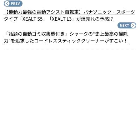
P
【機動力最強の電動アシスト自転車】パナソニック・スポーツ
タイプ「XEALT S5」「XEALT L3」が爆売れの予感!?
N
「話題の自動ゴミ収集機付き」シャークの“史上最高の掃除
力”を追求したコードレススティッククリーナーがすごい！