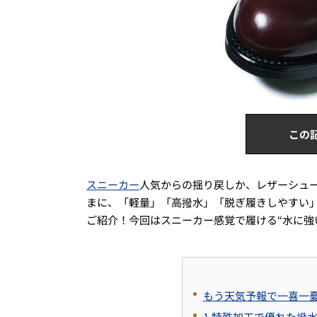
この
スニーカー
人気からの揺り戻しか、レザーシュ
まに、「軽量」「高撥水」「脱ぎ履きしやすい」
ご紹介！今回はスニーカー感覚で履ける“水に強
もう天気予報で一喜一憂
1.特殊加工で優れた撥