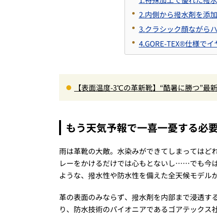
2.内側から撥水剤を添
3.クラシック顔ながら
4.GORE-TEX®仕様
【表面温度-3℃の革新靴】“酷暑に勝つ”
る1万円台セットアップほか
もう天気予報で一喜一憂する必要
雨は革靴の大敵。水染みができてしまってはど
レーをかけるだけでは心もとないし……でも今
ような、撥水性や防水性を備えた全天候モデル
革の表面のみならず、撥水剤を内部まで浸透す
り、防水技術のパイオニアであるゴアテックス