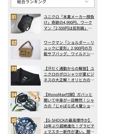
ユニクロ「本業メーカー顔負
け」奇跡の4,990円、ワーク
マン「2,500円は反則級」凄
い万能バッグ…ほか【リュッ
クの人気記事ランキングベス
ワークマン「ショルダー⇔リ
ト3】（2026年6月版）
ュックに変形」2,900円の万
能サブバッグ、ワイルドシン
グス“水に強い”初コラボ付
録…ほか【休日バッグの人気
【汗だく通勤からの解放】ユ
記事ランキングベスト3】
ニクロのポロシャツが夏ビジ
（2026年6月版）
ネスの大正解！オリヒカの透
け防止シャツも優秀。酷暑も
涼しい顔で働ける超快適ウエ
【MonoMax付録】ガバッと
アの実力
開いて中身が一目瞭然！シャ
カの「じゃばら式４層ショル
ダーバッグ」は、出し入れの
しやすさも過去最高レベルだ
【G-SHOCKの最高傑作か】
った！
18年ぶり超絶進化！グラビテ
ィマスター新作が凄い。開発