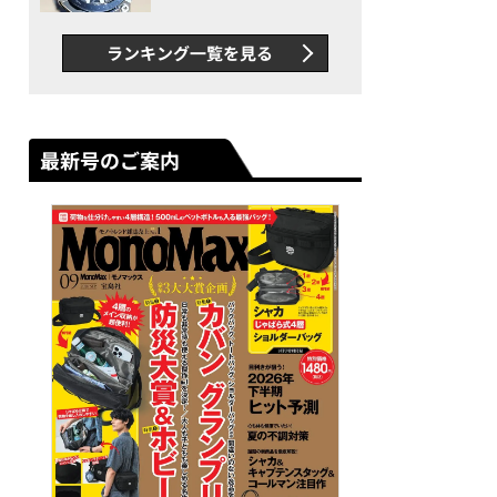
者が語る「GWR-B3000」最
新ムーブメントの衝撃
ランキング一覧を見る
最新号のご案内