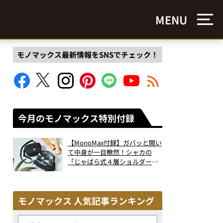
MENU
モノマックス最新情報をSNSでチェック！
今月のモノマックス特別付録
【MonoMax付録】ガバッと開い
て中身が一目瞭然！シャカの
「じゃばら式４層ショルダーバ
ッグ」は、出し入れのしやすさ
も過去最高レベルだった！
モノマックス 人気記事ランキング