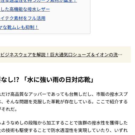
加した高機能な撥水レザー
ハイテク素材をフル活用
でイヤな靴ムレも抑制！
最新ビジネスウェアを解説！巨大通気口シューズ＆イオンの洗え
なし!? 「水に強い雨の日対応靴」
れだけ高品質なアッパーであっても台無しだし、市販の撥水スプ
は、そんな問題を克服した革靴が存在している。ここで紹介する
がそれだ。
るようなめしの段階から加工することで抜群の撥水性を獲得した
社の技術も駆使することで防水透湿性を実現していたり、いずれ