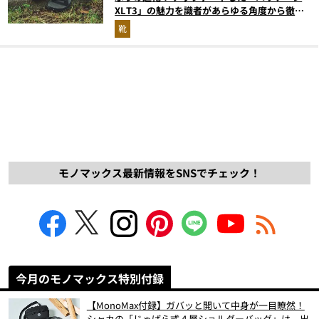
XLT3」の魅力を識者があらゆる角度から徹底
解説！
靴
モノマックス最新情報をSNSでチェック！
今月のモノマックス特別付録
【MonoMax付録】ガバッと開いて中身が一目瞭然！
シャカの「じゃばら式４層ショルダーバッグ」は、出