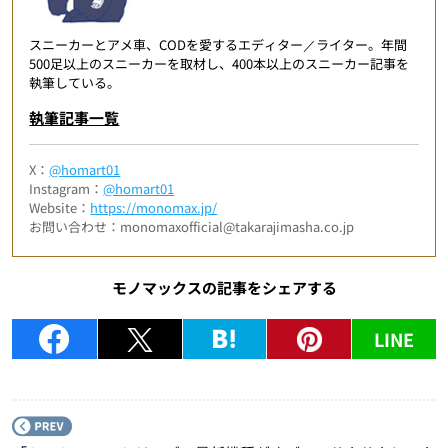
スニーカーとアメ車、CODを愛するエディター／ライター。年間
500足以上のスニーカーを取材し、400本以上のスニーカー記事を
執筆している。
執筆記事一覧
X：
@homart01
Instagram：
@homart01
Website：
https://monomax.jp/
お問い合わせ：monomaxofficial@takarajimasha.co.jp
モノマックスの記事をシェアする
LINE
P