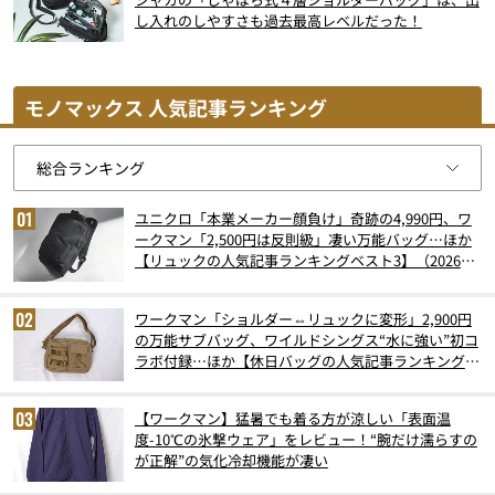
し入れのしやすさも過去最高レベルだった！
モノマックス 人気記事ランキング
ユニクロ「本業メーカー顔負け」奇跡の4,990円、ワ
ークマン「2,500円は反則級」凄い万能バッグ…ほか
【リュックの人気記事ランキングベスト3】（2026年
6月版）
ワークマン「ショルダー⇔リュックに変形」2,900円
の万能サブバッグ、ワイルドシングス“水に強い”初コ
ラボ付録…ほか【休日バッグの人気記事ランキングベ
スト3】（2026年6月版）
【ワークマン】猛暑でも着る方が涼しい「表面温
度-10℃の氷撃ウェア」をレビュー！“腕だけ濡らすの
が正解”の気化冷却機能が凄い