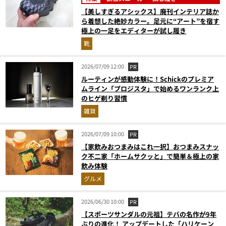
【美しすぎるアシックス】廃刊インテリア誌か
ら着想した絶妙カラー。足元に“アート”を宿す
極上の一足をエディターが試し履き
靴
2026/07/09 12:00
PR
ルーティンが感動体験に！Schickのプレミア
ムライン「プロジスタ」で始めるワンランク上
のヒゲ剃り習慣
雑貨
2026/07/09 10:00
PR
【家飲みおつまみはこれ一択】おつまみスナッ
ク不二家「ホームサクッと」で簡単＆極上の家
飲み体験
グルメ
2026/06/30 10:00
PR
【スポーツサンダルの元祖】テバの名作が9年
ぶりの進化！ アップデートした「ハリケーン