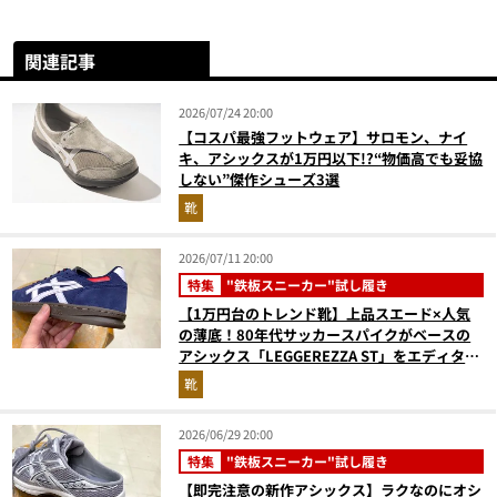
関連記事
2026/07/24 20:00
【コスパ最強フットウェア】サロモン、ナイ
キ、アシックスが1万円以下!?“物価高でも妥協
しない”傑作シューズ3選
靴
2026/07/11 20:00
特集
"鉄板スニーカー"試し履き
【1万円台のトレンド靴】上品スエード×人気
の薄底！80年代サッカースパイクがベースの
アシックス「LEGGEREZZA ST」をエディター
が試し履き
靴
2026/06/29 20:00
特集
"鉄板スニーカー"試し履き
【即完注意の新作アシックス】ラクなのにオシ