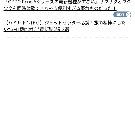
「OPPO Reno Aシリーズの最新機種がすごい」サクサクとワク
ワクを同時体験できちゃう便利すぎる優れものだった！
N
【ハミルトンほか】ジェットセッター必携！旅の相棒にした
い“GMT機能付き”最新腕時計3選