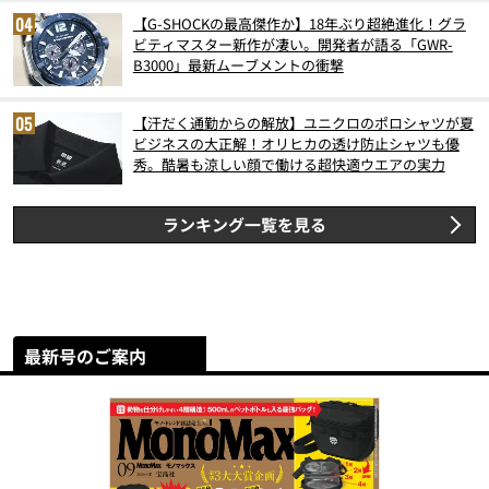
【G-SHOCKの最高傑作か】18年ぶり超絶進化！グラ
ビティマスター新作が凄い。開発者が語る「GWR-
B3000」最新ムーブメントの衝撃
【汗だく通勤からの解放】ユニクロのポロシャツが夏
ビジネスの大正解！オリヒカの透け防止シャツも優
秀。酷暑も涼しい顔で働ける超快適ウエアの実力
ランキング一覧を見る
最新号のご案内