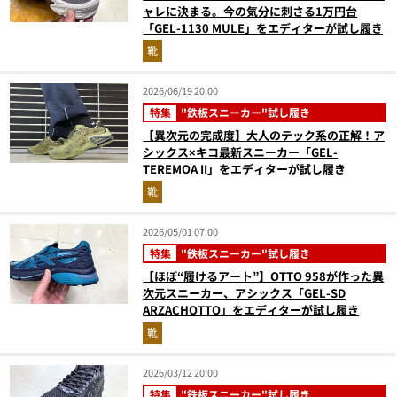
ャレに決まる。今の気分に刺さる1万円台
「GEL-1130 MULE」をエディターが試し履き
靴
2026/06/19 20:00
特集
"鉄板スニーカー"試し履き
【異次元の完成度】大人のテック系の正解！ア
シックス×キコ最新スニーカー「GEL-
TEREMOA II」をエディターが試し履き
靴
2026/05/01 07:00
特集
"鉄板スニーカー"試し履き
【ほぼ“履けるアート”】OTTO 958が作った異
次元スニーカー、アシックス「GEL-SD
ARZACHOTTO」をエディターが試し履き
靴
2026/03/12 20:00
特集
"鉄板スニーカー"試し履き