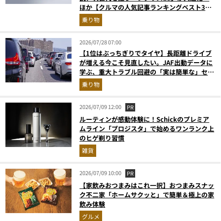
ほか【クルマの人気記事ランキングベスト3】
（2026年6月版）
乗り物
2026/07/28 07:00
【1位はぶっちぎりでタイヤ】長距離ドライブ
が増える今こそ見直したい。JAF出動データに
学ぶ、重大トラブル回避の「実は簡単な」セル
フメンテ術
乗り物
2026/07/09 12:00
PR
ルーティンが感動体験に！Schickのプレミア
ムライン「プロジスタ」で始めるワンランク上
のヒゲ剃り習慣
雑貨
2026/07/09 10:00
PR
【家飲みおつまみはこれ一択】おつまみスナッ
ク不二家「ホームサクッと」で簡単＆極上の家
飲み体験
グルメ