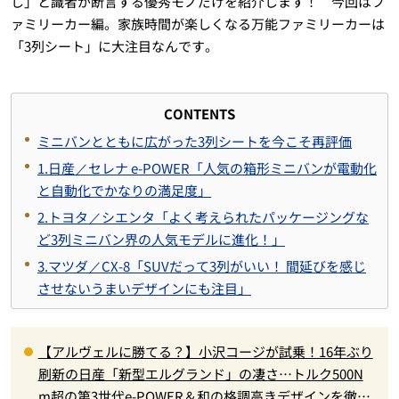
し」と識者が断言する優秀モノだけを紹介します！ 今回はフ
ァミリーカー編。家族時間が楽しくなる万能ファミリーカーは
「3列シート」に大注目なんです。
CONTENTS
ミニバンとともに広がった3列シートを今こそ再評価
1.日産／セレナ e-POWER「人気の箱形ミニバンが電動化
と自動化でかなりの満足度」
2.トヨタ／シエンタ「よく考えられたパッケージングな
ど3列ミニバン界の人気モデルに進化！」
3.マツダ／CX-8「SUVだって3列がいい！ 間延びを感じ
させないうまいデザインにも注目」
【アルヴェルに勝てる？】小沢コージが試乗！16年ぶり
刷新の日産「新型エルグランド」の凄さ…トルク500N
m超の第3世代e-POWER＆和の格調高きデザインを徹底