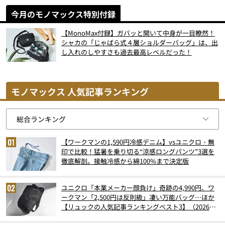
今月のモノマックス特別付録
【MonoMax付録】ガバッと開いて中身が一目瞭然！
シャカの「じゃばら式４層ショルダーバッグ」は、出
し入れのしやすさも過去最高レベルだった！
モノマックス 人気記事ランキング
【ワークマンの1,590円冷感デニム】vsユニクロ・無
印で比較！猛暑を乗り切る“涼感ロングパンツ”3選を
徹底解剖。接触冷感から綿100%まで決定版
ユニクロ「本業メーカー顔負け」奇跡の4,990円、ワ
ークマン「2,500円は反則級」凄い万能バッグ…ほか
【リュックの人気記事ランキングベスト3】（2026年
6月版）