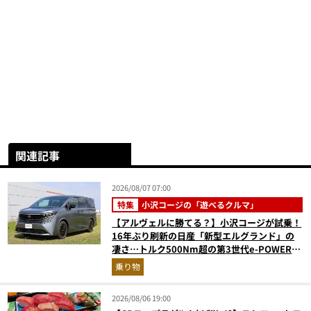
関連記事
2026/08/07 07:00
特集
小沢コージの「遊べるクルマ」
【アルヴェルに勝てる？】小沢コージが試乗！
16年ぶり刷新の日産「新型エルグランド」の
凄さ…トルク500Nm超の第3世代e-POWER＆
和の格調高きデザインを徹底チェック
乗り物
2026/08/06 19:00