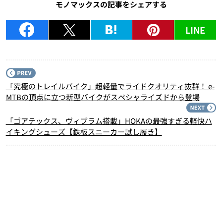
モノマックスの記事をシェアする
LINE
P
「究極のトレイルバイク」超軽量でライドクオリティ抜群！ e-
MTBの頂点に立つ新型バイクがスペシャライズドから登場
N
「ゴアテックス、ヴィブラム搭載」HOKAの最強すぎる軽快ハ
イキングシューズ【鉄板スニーカー試し履き】