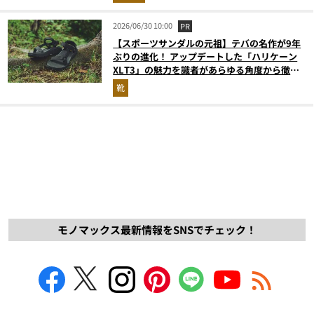
2026/06/30 10:00
PR
【スポーツサンダルの元祖】テバの名作が9年
ぶりの進化！ アップデートした「ハリケーン
XLT3」の魅力を識者があらゆる角度から徹底
解説！
靴
モノマックス最新情報をSNSでチェック！