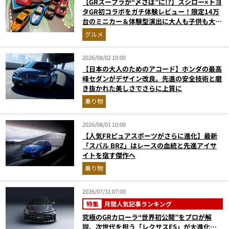
【GRスープラが“〆さば”に!?】スシロー×トヨ
タGR初コラボをガチ体験レビュー！限定14万
台のミニカー＆体験型演出に大人も子供も大興
奮間違いなし
グルメ
2026/08/02 10:00
【日本の大人のためのアコード】ホンダの最高
峰セダンがデザイン改良。先進の安全技術と磨
き抜かれた美しさでさらに上質に
乗り物
2026/08/01 10:00
【人気FRピュアスポーツがさらに進化】最新
「スバル BRZ」はレースの血統と先進アイサ
イトを宿す傑作へ
乗り物
2026/07/31 07:00
特集
月間人気記事ランキング
究極のGRカローラ“世界初公開”をプロが解
説、次世代を担う「レクサスES」が大進化…