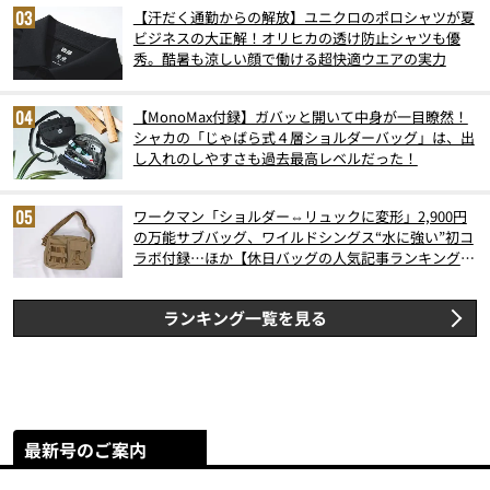
【汗だく通勤からの解放】ユニクロのポロシャツが夏
ビジネスの大正解！オリヒカの透け防止シャツも優
秀。酷暑も涼しい顔で働ける超快適ウエアの実力
【MonoMax付録】ガバッと開いて中身が一目瞭然！
シャカの「じゃばら式４層ショルダーバッグ」は、出
し入れのしやすさも過去最高レベルだった！
ワークマン「ショルダー⇔リュックに変形」2,900円
の万能サブバッグ、ワイルドシングス“水に強い”初コ
ラボ付録…ほか【休日バッグの人気記事ランキングベ
スト3】（2026年6月版）
ランキング一覧を見る
最新号のご案内