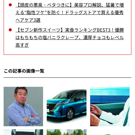
【頭皮の悪臭・ベタつきに】美容プロ解説、猛暑で増
える“脂性フケ”を防ぐ！ドラッグストアで買える優秀
ヘアケア3選
【セブン新作スイーツ】実食ランキングBEST3！優勝
はもちもちの塩バニラクレープ、濃厚チョコもレベル
高すぎ
この記事の画像一覧