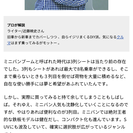
プロが解説
ライター/近藤暁史さん
旧車から新車までカバーしつつ 、自らイジリまくるDIY派。気になる
クル
マ
はまず乗ってみるがモットー 。
ミニバンブームと呼ばれた時代は3列シートは当たり前の存在
でした。3列もシートがあれば最大で8名乗車ができるし、そこ
まで乗らないときも３列目を倒せば荷物を大量に積めるなど、
自在な使い勝手には夢と希望があふれていたんです。
しかし、実際に買ってみると持て余してしまうこともしばし
ば。それゆえ、ミニバン人気も沈静化していくことになるので
すが、やはりあれば便利なのが3列目。ミニバンでは絶対王者
的な鉄板モデルは健在だし、コンパクト化も進んでいます。S
UVにも波及していて、確実に選択肢が広がっているジャンル