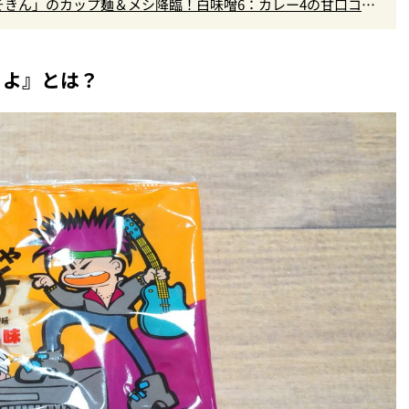
きん」のカップ麺＆メシ降臨！白味噌6：カレー4の甘口コク
～よ』とは？