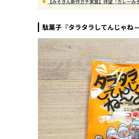
【みそきん新作ガチ実食】待望「カレーみそ
旨スープ＆ゴロッと大ぶりポテトに歓喜
駄菓子『タラタラしてんじゃね