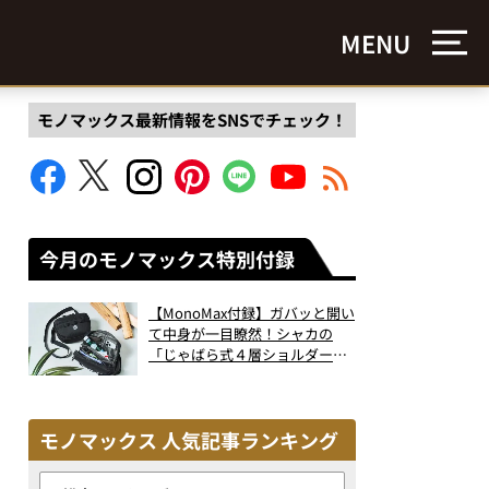
MENU
モノマックス最新情報をSNSでチェック！
今月のモノマックス特別付録
【MonoMax付録】ガバッと開い
て中身が一目瞭然！シャカの
「じゃばら式４層ショルダーバ
ッグ」は、出し入れのしやすさ
も過去最高レベルだった！
モノマックス 人気記事ランキング