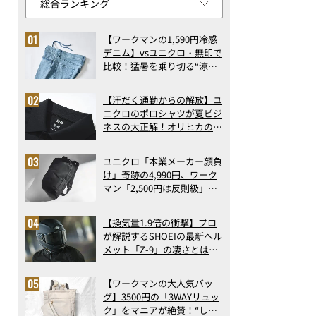
【ワークマンの1,590円冷感
デニム】vsユニクロ・無印で
比較！猛暑を乗り切る“涼感
ロングパンツ”3選を徹底解
剖。接触冷感から綿100%ま
【汗だく通勤からの解放】ユ
で決定版
ニクロのポロシャツが夏ビジ
ネスの大正解！オリヒカの透
け防止シャツも優秀。酷暑も
涼しい顔で働ける超快適ウエ
ユニクロ「本業メーカー顔負
アの実力
け」奇跡の4,990円、ワーク
マン「2,500円は反則級」凄
い万能バッグ…ほか【リュッ
クの人気記事ランキングベス
【換気量1.9倍の衝撃】プロ
ト3】（2026年6月版）
が解説するSHOEIの最新ヘル
メット「Z-9」の凄さとは？
浮き上がり13%減で高速ライ
ドも超快適な傑作フルフェイ
【ワークマンの大人気バッ
ス
グ】3500円の「3WAYリュッ
ク」をマニアが絶賛！“しご