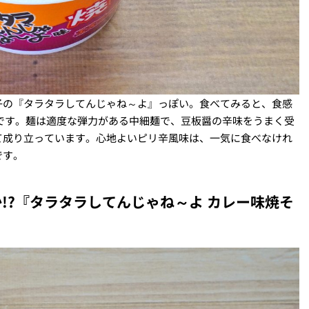
子の『タラタラしてんじゃね～よ』っぽい。食べてみると、食感
です。麺は適度な弾力がある中細麺で、豆板醤の辛味をうまく受
て成り立っています。心地よいピリ辛風味は、一気に食べなけれ
です。
!?『タラタラしてんじゃね～よ カレー味焼そ