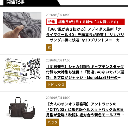
関連記事
2026/08/06 18:00
特集
編集長が注目する新作「コレ買いです」
【360°風が突き抜ける】アディダス最新「ク
ライマクール 4D」を編集長が絶賛！“リカバリ
ーサンダル級に快適”な3Dプリントスニーカー
『コレ買いです』Vol.173
靴
2026/08/06 17:00
【明日発売】シャカ付録もキャプテンスタッグ
付録も大特集も注目！「間違いのないカバン選
び」をプロがジャッジ・MonoMax9月号の目
次を公開
トピックス
2026/08/05 15:00
【大人のオンオフ最強鞄】アントラックの
「CITY/DS」に現代版ヘルメットバッグ＆三日
月型が登場！秋服に絶対合う新色モールブラウ
ンが傑作
バッグ