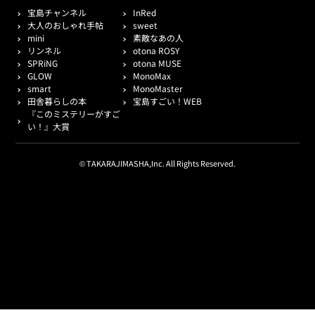
宝島チャンネル
InRed
大人のおしゃれ手帖
sweet
mini
素敵なあの人
リンネル
otona ROSY
SPRiNG
otona MUSE
GLOW
MonoMax
smart
MonoMaster
田舎暮らしの本
宝島すごい！WEB
『このミステリーがすご
い！』大賞
© TAKARAJIMASHA,Inc. All Rights Reserved.