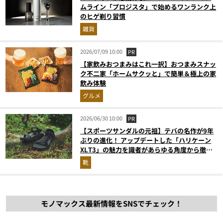
ムライン「プロジスタ」で始めるワンランク上
のヒゲ剃り習慣
雑貨
2026/07/09 10:00
PR
【家飲みおつまみはこれ一択】おつまみスナッ
ク不二家「ホームサクッと」で簡単＆極上の家
飲み体験
グルメ
2026/06/30 10:00
PR
【スポーツサンダルの元祖】テバの名作が9年
ぶりの進化！ アップデートした「ハリケーン
XLT3」の魅力を識者があらゆる角度から徹底
解説！
靴
モノマックス最新情報をSNSでチェック！