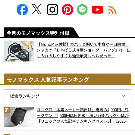
今月のモノマックス特別付録
【MonoMax付録】ガバッと開いて中身が一目瞭然！
シャカの「じゃばら式４層ショルダーバッグ」は、出
し入れのしやすさも過去最高レベルだった！
モノマックス 人気記事ランキング
ユニクロ「本業メーカー顔負け」奇跡の4,990円、ワ
ークマン「2,500円は反則級」凄い万能バッグ…ほか
【リュックの人気記事ランキングベスト3】（2026年
6月版）