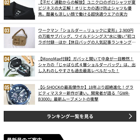
【汗だく通勤からの解放】ユニクロのポロシャツが夏
ビジネスの大正解！オリヒカの透け防止シャツも優
秀。酷暑も涼しい顔で働ける超快適ウエアの実力
ワークマン「ショルダー⇔リュックに変形」2,900円
の万能サブバッグ、ワイルドシングス“水に強い”初コ
ラボ付録…ほか【休日バッグの人気記事ランキングベ
スト3】（2026年6月版）
【MonoMax付録】ガバッと開いて中身が一目瞭然！
シャカの「じゃばら式４層ショルダーバッグ」は、出
し入れのしやすさも過去最高レベルだった！
【G-SHOCKの最高傑作か】18年ぶり超絶進化！グラ
ビティマスター新作が凄い。開発者が語る「GWR-
B3000」最新ムーブメントの衝撃
ランキング一覧を見る
最新号のご案内