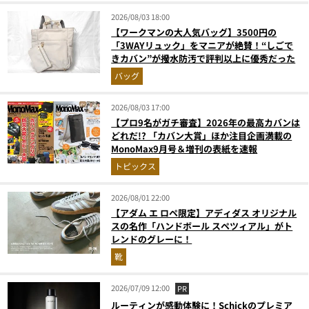
2026/08/03 18:00
【ワークマンの大人気バッグ】3500円の
「3WAYリュック」をマニアが絶賛！“しごで
きカバン”が撥水防汚で評判以上に優秀だった
バッグ
2026/08/03 17:00
【プロ9名がガチ審査】2026年の最高カバンは
どれだ!? 「カバン大賞」ほか注目企画満載の
MonoMax9月号＆増刊の表紙を速報
トピックス
2026/08/01 22:00
【アダム エ ロペ限定】アディダス オリジナル
スの名作「ハンドボール スペツィアル」がト
レンドのグレーに！
靴
2026/07/09 12:00
PR
ルーティンが感動体験に！Schickのプレミア