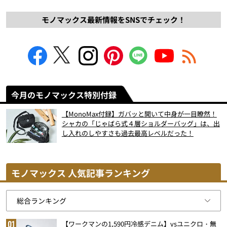
モノマックス最新情報をSNSでチェック！
今月のモノマックス特別付録
【MonoMax付録】ガバッと開いて中身が一目瞭然！
シャカの「じゃばら式４層ショルダーバッグ」は、出
し入れのしやすさも過去最高レベルだった！
モノマックス 人気記事ランキング
【ワークマンの1,590円冷感デニム】vsユニクロ・無