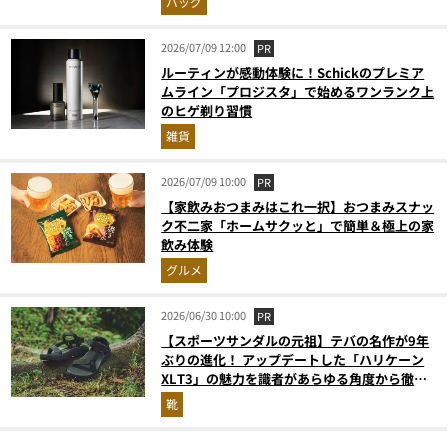
バッグ
2026/07/09 12:00
PR
ルーティンが感動体験に！Schickのプレミア
ムライン「プロジスタ」で始めるワンランク上
のヒゲ剃り習慣
雑貨
2026/07/09 10:00
PR
【家飲みおつまみはこれ一択】おつまみスナッ
ク不二家「ホームサクッと」で簡単＆極上の家
飲み体験
グルメ
2026/06/30 10:00
PR
【スポーツサンダルの元祖】テバの名作が9年
ぶりの進化！ アップデートした「ハリケーン
XLT3」の魅力を識者があらゆる角度から徹底
解説！
靴