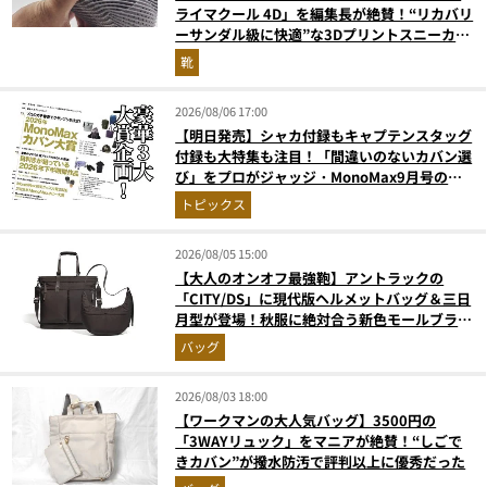
ライマクール 4D」を編集長が絶賛！“リカバリ
ーサンダル級に快適”な3Dプリントスニーカー
『コレ買いです』Vol.173
靴
2026/08/06 17:00
【明日発売】シャカ付録もキャプテンスタッグ
付録も大特集も注目！「間違いのないカバン選
び」をプロがジャッジ・MonoMax9月号の目
次を公開
トピックス
2026/08/05 15:00
【大人のオンオフ最強鞄】アントラックの
「CITY/DS」に現代版ヘルメットバッグ＆三日
月型が登場！秋服に絶対合う新色モールブラウ
ンが傑作
バッグ
2026/08/03 18:00
【ワークマンの大人気バッグ】3500円の
「3WAYリュック」をマニアが絶賛！“しごで
きカバン”が撥水防汚で評判以上に優秀だった