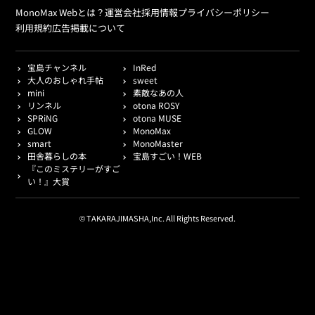
MonoMax Webとは？
運営会社
採用情報
プライバシーポリシー
利用規約
広告掲載について
宝島チャンネル
InRed
大人のおしゃれ手帖
sweet
mini
素敵なあの人
リンネル
otona ROSY
SPRiNG
otona MUSE
GLOW
MonoMax
smart
MonoMaster
田舎暮らしの本
宝島すごい！WEB
『このミステリーがすご
い！』大賞
© TAKARAJIMASHA,Inc. All Rights Reserved.