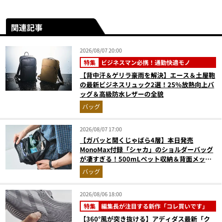
関連記事
2026/08/07 20:00
特集
ビジネスマン必携！通勤快適モノ
【背中汗＆ゲリラ豪雨を解決】エース＆土屋鞄
の最新ビジネスリュック2選！25%放熱向上バ
ッグ＆高級防水レザーの全貌
バッグ
2026/08/07 17:00
【ガバッと開くじゃばら4層】本日発売
MonoMax付録「シャカ」のショルダーバッグ
が凄すぎる！500mLペット収納＆背面メッシ
ュでベタつかない
バッグ
2026/08/06 18:00
特集
編集長が注目する新作「コレ買いです」
【360°風が突き抜ける】アディダス最新「ク