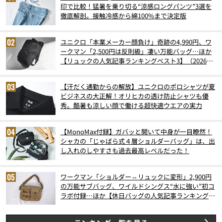
印で比較！猛暑を乗り切る“涼感ロングパンツ”3選を
徹底解剖。接触冷感から綿100%まで決定版
ユニクロ「本業メーカー顔負け」奇跡の4,990円、ワ
ークマン「2,500円は反則級」凄い万能バッグ…ほか
【リュックの人気記事ランキングベスト3】（2026年
6月版）
【汗だく通勤からの解放】ユニクロのポロシャツが夏
ビジネスの大正解！オリヒカの透け防止シャツも優
秀。酷暑も涼しい顔で働ける超快適ウエアの実力
【MonoMax付録】ガバッと開いて中身が一目瞭然！
シャカの「じゃばら式４層ショルダーバッグ」は、出
し入れのしやすさも過去最高レベルだった！
ワークマン「ショルダー⇔リュックに変形」2,900円
の万能サブバッグ、ワイルドシングス“水に強い”初コ
ラボ付録…ほか【休日バッグの人気記事ランキングベ
スト3】（2026年6月版）