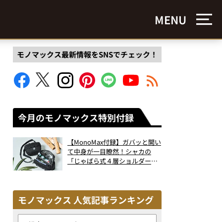
MENU
モノマックス最新情報をSNSでチェック！
今月のモノマックス特別付録
【MonoMax付録】ガバッと開い
て中身が一目瞭然！シャカの
「じゃばら式４層ショルダーバ
ッグ」は、出し入れのしやすさ
も過去最高レベルだった！
モノマックス 人気記事ランキング