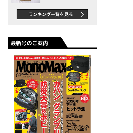
グス“水に強い”初コラボ付
録…ほか【休日バッグの人気
ランキング一覧を見る
記事ランキングベスト3】
（2026年6月版）
最新号のご案内