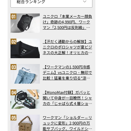
ユニクロ「本業メーカー顔負
け」奇跡の4,990円、ワーク
マン「2,500円は反則級」凄
い万能バッグ…ほか【リュッ
クの人気記事ランキングベス
【汗だく通勤からの解放】ユ
ト3】（2026年6月版）
ニクロのポロシャツが夏ビジ
ネスの大正解！オリヒカの透
け防止シャツも優秀。酷暑も
涼しい顔で働ける超快適ウエ
【ワークマンの1,590円冷感
アの実力
デニム】vsユニクロ・無印で
比較！猛暑を乗り切る“涼感
ロングパンツ”3選を徹底解
剖。接触冷感から綿100%ま
【MonoMax付録】ガバッと
で決定版
開いて中身が一目瞭然！シャ
カの「じゃばら式４層ショル
ダーバッグ」は、出し入れの
しやすさも過去最高レベルだ
ワークマン「ショルダー⇔リ
った！
ュックに変形」2,900円の万
能サブバッグ、ワイルドシン