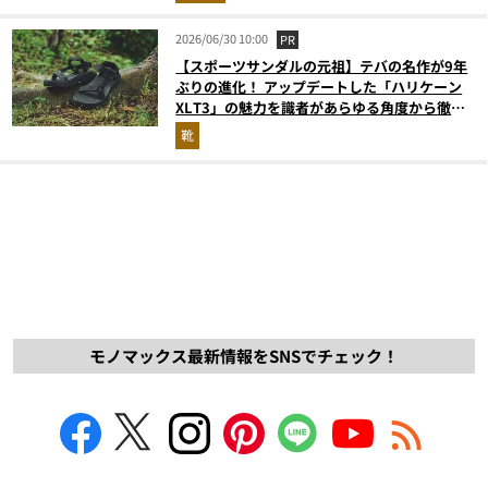
2026/06/30 10:00
PR
【スポーツサンダルの元祖】テバの名作が9年
ぶりの進化！ アップデートした「ハリケーン
XLT3」の魅力を識者があらゆる角度から徹底
解説！
靴
モノマックス最新情報をSNSでチェック！