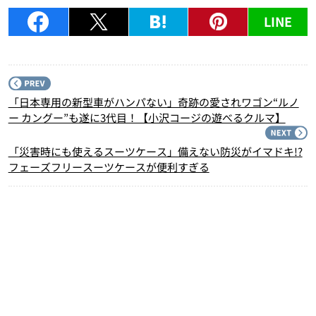
LINE
P
「日本専用の新型車がハンパない」奇跡の愛されワゴン“ルノ
ー カングー”も遂に3代目！【小沢コージの遊べるクルマ】
N
「災害時にも使えるスーツケース」備えない防災がイマドキ!?
フェーズフリースーツケースが便利すぎる