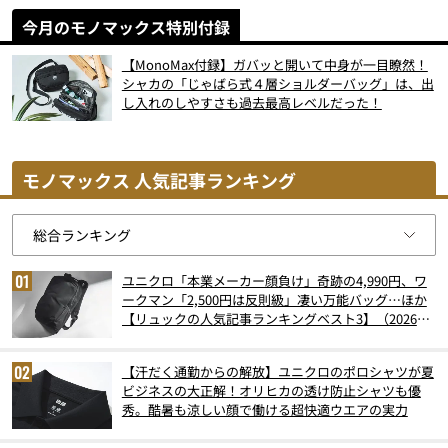
今月のモノマックス特別付録
【MonoMax付録】ガバッと開いて中身が一目瞭然！
シャカの「じゃばら式４層ショルダーバッグ」は、出
し入れのしやすさも過去最高レベルだった！
モノマックス 人気記事ランキング
ユニクロ「本業メーカー顔負け」奇跡の4,990円、ワ
ークマン「2,500円は反則級」凄い万能バッグ…ほか
【リュックの人気記事ランキングベスト3】（2026年
6月版）
【汗だく通勤からの解放】ユニクロのポロシャツが夏
ビジネスの大正解！オリヒカの透け防止シャツも優
秀。酷暑も涼しい顔で働ける超快適ウエアの実力