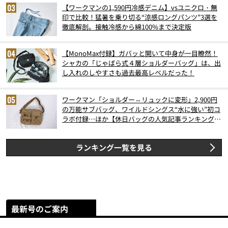
【ワークマンの1,590円冷感デニム】vsユニクロ・無
印で比較！猛暑を乗り切る“涼感ロングパンツ”3選を
徹底解剖。接触冷感から綿100%まで決定版
【MonoMax付録】ガバッと開いて中身が一目瞭然！
シャカの「じゃばら式４層ショルダーバッグ」は、出
し入れのしやすさも過去最高レベルだった！
ワークマン「ショルダー⇔リュックに変形」2,900円
の万能サブバッグ、ワイルドシングス“水に強い”初コ
ラボ付録…ほか【休日バッグの人気記事ランキングベ
スト3】（2026年6月版）
ランキング一覧を見る
最新号のご案内