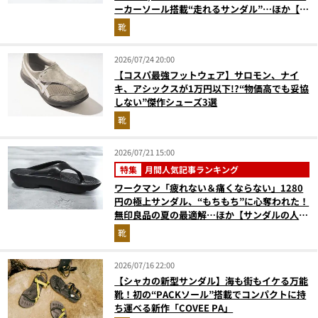
ーカーソール搭載“走れるサンダル”…ほか【夏
シューズの人気記事ランキングベスト3】
靴
（2026年6月版）
2026/07/24 20:00
【コスパ最強フットウェア】サロモン、ナイ
キ、アシックスが1万円以下!?“物価高でも妥協
しない”傑作シューズ3選
靴
2026/07/21 15:00
特集
月間人気記事ランキング
ワークマン「疲れない＆痛くならない」1280
円の極上サンダル、“もちもち”に心奪われた！
無印良品の夏の最適解…ほか【サンダルの人気
記事ランキングベスト3】（2026年6月版）
靴
2026/07/16 22:00
【シャカの新型サンダル】海も街もイケる万能
靴！初の“PACKソール”搭載でコンパクトに持
ち運べる新作「COVEE PA」