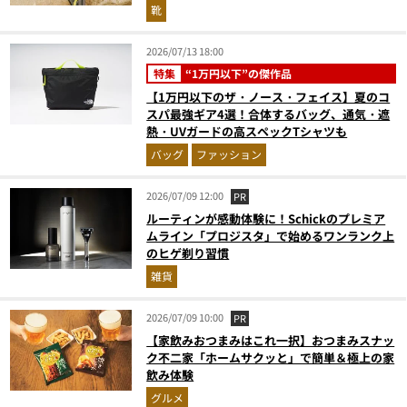
靴
2026/07/13 18:00
特集
“1万円以下”の傑作品
【1万円以下のザ・ノース・フェイス】夏のコ
スパ最強ギア4選！合体するバッグ、通気・遮
熱・UVガードの高スペックTシャツも
バッグ
ファッション
2026/07/09 12:00
PR
ルーティンが感動体験に！Schickのプレミア
ムライン「プロジスタ」で始めるワンランク上
のヒゲ剃り習慣
雑貨
2026/07/09 10:00
PR
【家飲みおつまみはこれ一択】おつまみスナッ
ク不二家「ホームサクッと」で簡単＆極上の家
飲み体験
グルメ