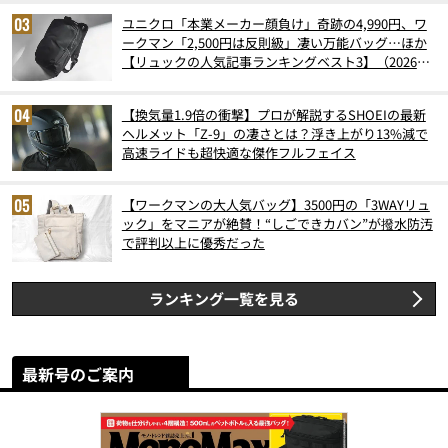
ユニクロ「本業メーカー顔負け」奇跡の4,990円、ワ
ークマン「2,500円は反則級」凄い万能バッグ…ほか
【リュックの人気記事ランキングベスト3】（2026年
6月版）
【換気量1.9倍の衝撃】プロが解説するSHOEIの最新
ヘルメット「Z-9」の凄さとは？浮き上がり13%減で
高速ライドも超快適な傑作フルフェイス
【ワークマンの大人気バッグ】3500円の「3WAYリュ
ック」をマニアが絶賛！“しごできカバン”が撥水防汚
で評判以上に優秀だった
ランキング一覧を見る
最新号のご案内