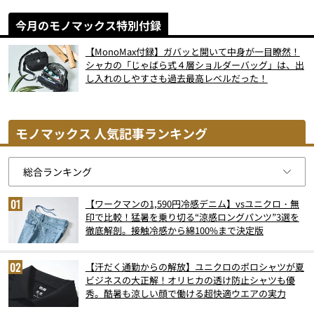
今月のモノマックス特別付録
【MonoMax付録】ガバッと開いて中身が一目瞭然！
シャカの「じゃばら式４層ショルダーバッグ」は、出
し入れのしやすさも過去最高レベルだった！
モノマックス 人気記事ランキング
【ワークマンの1,590円冷感デニム】vsユニクロ・無
印で比較！猛暑を乗り切る“涼感ロングパンツ”3選を
徹底解剖。接触冷感から綿100%まで決定版
【汗だく通勤からの解放】ユニクロのポロシャツが夏
ビジネスの大正解！オリヒカの透け防止シャツも優
秀。酷暑も涼しい顔で働ける超快適ウエアの実力