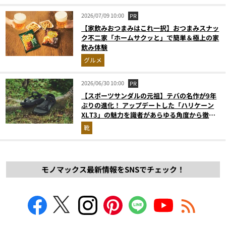
2026/07/09 10:00
PR
【家飲みおつまみはこれ一択】おつまみスナッ
ク不二家「ホームサクッと」で簡単＆極上の家
飲み体験
グルメ
2026/06/30 10:00
PR
【スポーツサンダルの元祖】テバの名作が9年
ぶりの進化！ アップデートした「ハリケーン
XLT3」の魅力を識者があらゆる角度から徹底
解説！
靴
モノマックス最新情報をSNSでチェック！