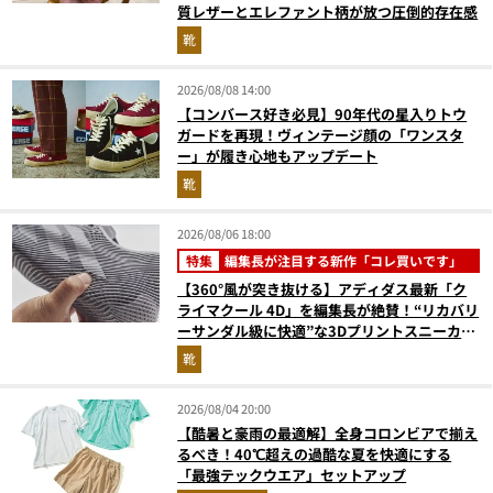
質レザーとエレファント柄が放つ圧倒的存在感
靴
2026/08/08 14:00
【コンバース好き必見】90年代の星入りトウ
ガードを再現！ヴィンテージ顔の「ワンスタ
ー」が履き心地もアップデート
靴
2026/08/06 18:00
特集
編集長が注目する新作「コレ買いです」
【360°風が突き抜ける】アディダス最新「ク
ライマクール 4D」を編集長が絶賛！“リカバリ
ーサンダル級に快適”な3Dプリントスニーカー
『コレ買いです』Vol.173
靴
2026/08/04 20:00
【酷暑と豪雨の最適解】全身コロンビアで揃え
るべき！40℃超えの過酷な夏を快適にする
「最強テックウエア」セットアップ