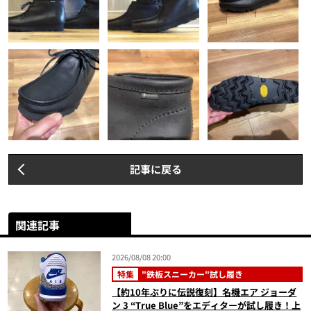
記事に戻る
関連記事
2026/08/08 20:00
特集
"鉄板スニーカー"試し履き
【約10年ぶりに伝説復刻】名機エア ジョーダ
ン 3 “True Blue”をエディターが試し履き！上