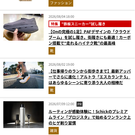
ファッション
2026/08/04 18:00
特集
"鉄板スニーカー"試し履き
【Onの究極の1足】PAFデザインの「クラウド
ブーム」を試し履き。街履きにも最適！カーボ
ン搭載で“走れるハイテク靴”の最高峰
靴
2026/08/02 19:00
【仕事帰りのランから街歩きまで】最新アッパ
ーでさらに進化！アルトラ「エスカランテ 5」
はあらゆるシーンに寄り添う大人の相棒だ
靴
2026/07/09 12:00
PR
ルーティンが感動体験に！Schickのプレミア
ムライン「プロジスタ」で始めるワンランク上
のヒゲ剃り習慣
雑貨