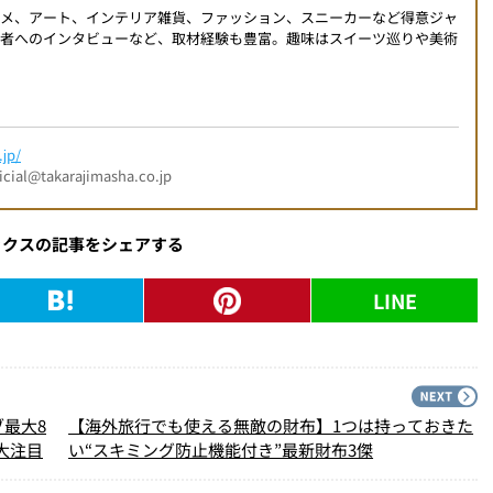
ルメ、アート、インテリア雑貨、ファッション、スニーカーなど得意ジャ
当者へのインタビューなど、取材経験も豊富。趣味はスイーツ巡りや美術
jp/
l@takarajimasha.co.jp
ックスの記事をシェアする
LINE
PREV
N
ブ最大8
【海外旅行でも使える無敵の財布】1つは持っておきた
に大注目
い“スキミング防止機能付き”最新財布3傑