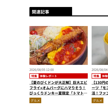
関連記事
2026/08/05 12:00
2026/08/04
特集
体験レポート
特集
体験
【夏のびくドンが大正解】巨大エビ
【130
フライ×オムバーグにハマりそう！
ーツ「モ
びっくりドンキー夏限定「トマト弾
活！ファ
けるハンバーグ」を実食レビュー
る絶品ケ
グルメ
グルメ
高にウマ