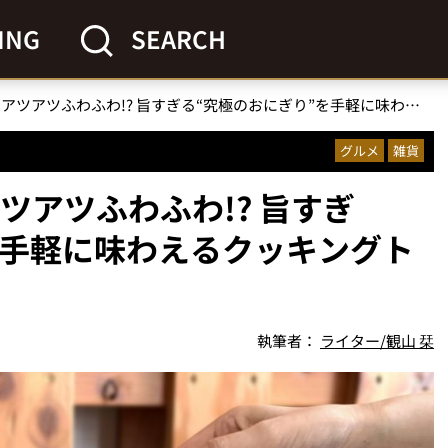
ING
SEARCH
【お米の日】30秒でアツアツふわふわ!? 旨すぎる“究極のおにぎり”を手軽に味わえるクッキングトイがすごい！
グルメ
雑貨
ツアツふわふわ!? 旨すぎ
を手軽に味わえるクッキングト
執筆者：
ライター/観山 栞