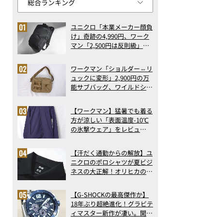
ユニクロ「本業メーカー顔負
け」奇跡の4,990円、ワーク
マン「2,500円は反則級」凄
い万能バッグ…ほか【リュッ
クの人気記事ランキングベス
ワークマン「ショルダー⇔リ
ト3】（2026年6月版）
ュックに変形」2,900円の万
能サブバッグ、ワイルドシン
グス“水に強い”初コラボ付
録…ほか【休日バッグの人気
【ワークマン】猛暑でも着る
記事ランキングベスト3】
方が涼しい「表面温度-10℃
（2026年6月版）
の氷撃ウェア」をレビュ
ー！“腕だけ濡らすのが正
解”の気化冷却機能が凄い
【汗だく通勤からの解放】ユ
ニクロのポロシャツが夏ビジ
ネスの大正解！オリヒカの透
け防止シャツも優秀。酷暑も
涼しい顔で働ける超快適ウエ
【G-SHOCKの最高傑作か】
アの実力
18年ぶり超絶進化！グラビテ
ィマスター新作が凄い。開発