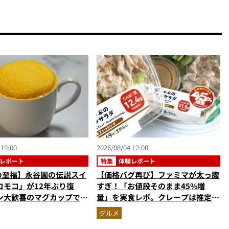
 19:00
2026/08/04 12:00
レポート
特集
体験レポート
円の至福】永谷園の伝説スイ
【価格バグ再び】ファミマが太っ腹
コモコ」が12年ぶり復
すぎ！「お値段そのまま45%増
ン大歓喜のマグカップで作
量」を実食レポ。クレープは推定
ーキを食べたらやっぱり最
59%増の衝撃的な大盤振る舞い
グルメ
かった