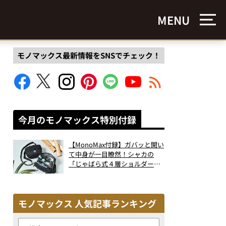
MENU
モノマックス最新情報をSNSでチェック！
今月のモノマックス特別付録
【MonoMax付録】ガバッと開い
て中身が一目瞭然！シャカの
「じゃばら式４層ショルダーバ
ッグ」は、出し入れのしやすさ
も過去最高レベルだった！
モノマックス 人気記事ランキング