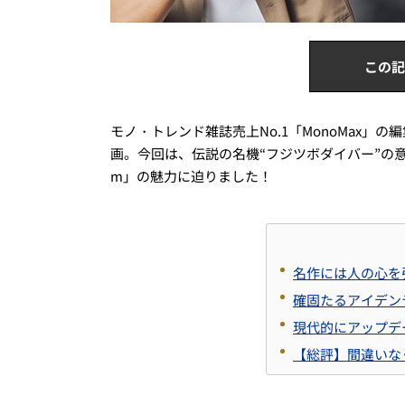
この記
モノ・トレンド雑誌売上No.1「MonoMax
画。今回は、伝説の名機“フジツボダイバー”の
m」の魅力に迫りました！
名作には人の心を
確固たるアイデン
現代的にアップデ
【総評】間違いな