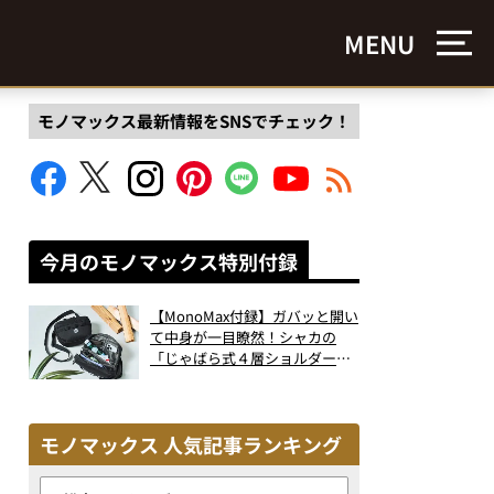
MENU
モノマックス最新情報をSNSでチェック！
今月のモノマックス特別付録
【MonoMax付録】ガバッと開い
て中身が一目瞭然！シャカの
「じゃばら式４層ショルダーバ
ッグ」は、出し入れのしやすさ
も過去最高レベルだった！
モノマックス 人気記事ランキング