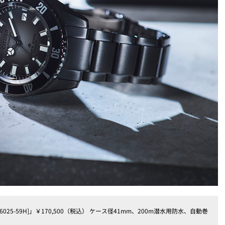
025-59H]」￥170,500（税込） ケース径41mm、200m潜水用防水、自動巻