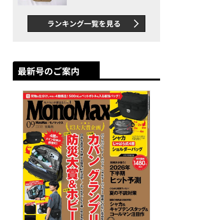
グス“水に強い”初コラボ付
録…ほか【休日バッグの人気
ランキング一覧を見る
記事ランキングベスト3】
（2026年6月版）
最新号のご案内