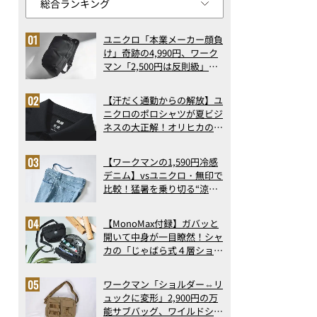
ユニクロ「本業メーカー顔負
け」奇跡の4,990円、ワーク
マン「2,500円は反則級」凄
い万能バッグ…ほか【リュッ
クの人気記事ランキングベス
【汗だく通勤からの解放】ユ
ト3】（2026年6月版）
ニクロのポロシャツが夏ビジ
ネスの大正解！オリヒカの透
け防止シャツも優秀。酷暑も
涼しい顔で働ける超快適ウエ
【ワークマンの1,590円冷感
アの実力
デニム】vsユニクロ・無印で
比較！猛暑を乗り切る“涼感
ロングパンツ”3選を徹底解
剖。接触冷感から綿100%ま
【MonoMax付録】ガバッと
で決定版
開いて中身が一目瞭然！シャ
カの「じゃばら式４層ショル
ダーバッグ」は、出し入れの
しやすさも過去最高レベルだ
ワークマン「ショルダー⇔リ
った！
ュックに変形」2,900円の万
能サブバッグ、ワイルドシン