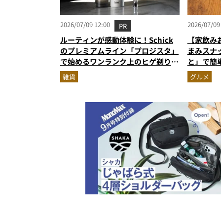
2026/07/09 12:00
2026/07/09
PR
ルーティンが感動体験に！Schick
【家飲み
のプレミアムライン「プロジスタ」
まみスナ
で始めるワンランク上のヒゲ剃り習
と」で簡
慣
雑貨
グルメ