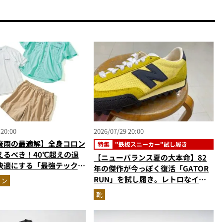
 20:00
2026/07/29 20:00
豪雨の最適解】全身コロン
特集
"鉄板スニーカー"試し履き
えるべき！40℃超えの過
【ニューバランス夏の大本命】82
快適にする「最強テックウ
年の傑作が今っぽく復活「GATOR
ットアップ
RUN」を試し履き。レトロなイエ
ョン
ローがたまらない！
靴