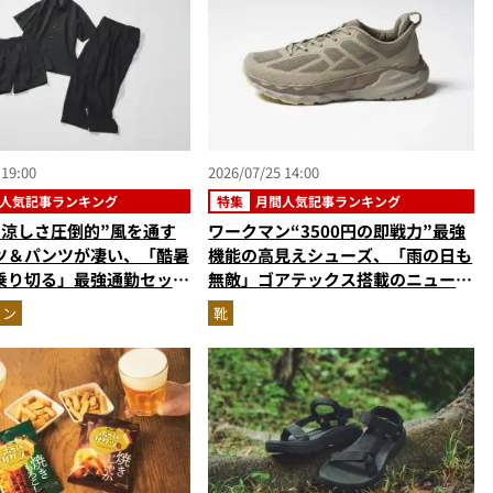
 19:00
2026/07/25 14:00
人気記事ランキング
特集
月間人気記事ランキング
“涼しさ圧倒的”風を通す
ワークマン“3500円の即戦力”最強
ツ＆パンツが凄い、「酷暑
機能の高見えシューズ、「雨の日も
乗り切る」最強通勤セット
無敵」ゴアテックス搭載のニューバ
ほか【涼感ウェアの人気記
ランス…ほか【防水スニーカーの人
ョン
靴
グベスト3】（2026年6
気記事ランキングベスト3】（2026
年6月版）