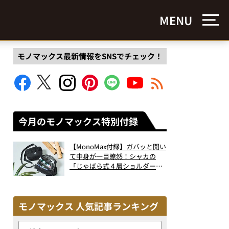
MENU
モノマックス最新情報をSNSでチェック！
今月のモノマックス特別付録
【MonoMax付録】ガバッと開い
て中身が一目瞭然！シャカの
「じゃばら式４層ショルダーバ
ッグ」は、出し入れのしやすさ
も過去最高レベルだった！
モノマックス 人気記事ランキング