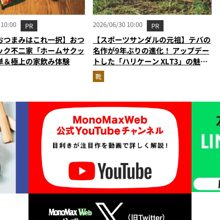
 10:00
2026/06/30 10:00
PR
PR
おつまみはこれ一択】おつ
【スポーツサンダルの元祖】テバの
ック不二家「ホームサクッ
名作が9年ぶりの進化！ アップデー
単＆極上の家飲み体験
トした「ハリケーン XLT3」の魅力
を識者があらゆる角度から徹底解
靴
説！