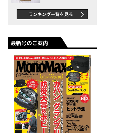
グス“水に強い”初コラボ付
録…ほか【休日バッグの人気
ランキング一覧を見る
記事ランキングベスト3】
（2026年6月版）
最新号のご案内