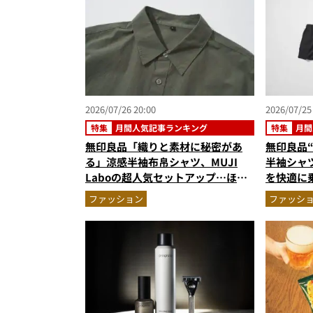
2026/07/26 20:00
2026/07/25
特集
月間人気記事ランキング
特集
月間
無印良品「織りと素材に秘密があ
無印良品
る」涼感半袖布帛シャツ、MUJI
半袖シャ
Laboの超人気セットアップ…ほか
を快適に
【夏シャツ・トップスの人気記事ラ
アップ…
ファッション
ファッシ
ンキングベスト3】（2026年6月
事ランキン
版）
月版）