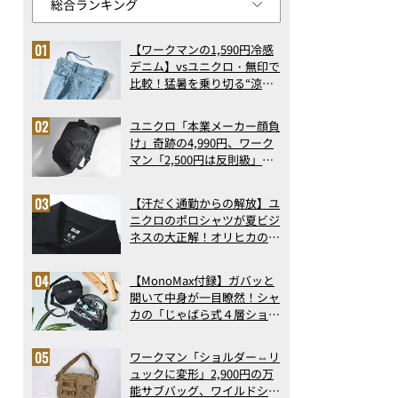
【ワークマンの1,590円冷感
デニム】vsユニクロ・無印で
比較！猛暑を乗り切る“涼感
ロングパンツ”3選を徹底解
剖。接触冷感から綿100%ま
ユニクロ「本業メーカー顔負
で決定版
け」奇跡の4,990円、ワーク
マン「2,500円は反則級」凄
い万能バッグ…ほか【リュッ
クの人気記事ランキングベス
【汗だく通勤からの解放】ユ
ト3】（2026年6月版）
ニクロのポロシャツが夏ビジ
ネスの大正解！オリヒカの透
け防止シャツも優秀。酷暑も
涼しい顔で働ける超快適ウエ
【MonoMax付録】ガバッと
アの実力
開いて中身が一目瞭然！シャ
カの「じゃばら式４層ショル
ダーバッグ」は、出し入れの
しやすさも過去最高レベルだ
ワークマン「ショルダー⇔リ
った！
ュックに変形」2,900円の万
能サブバッグ、ワイルドシン