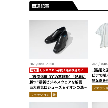
関連記事
2026/08/06 20:00
2026/08/04
【酷暑と
特集
ビジネスマン必携！通勤快適モノ
ビアで揃
【表面温度-3℃の革新靴】“酷暑に
酷な夏を
勝つ”最新ビジネスウェアを解説！
エア」セ
巨大通気口シューズ＆イオンの洗え
ファッシ
る1万円台セットアップほか
ファッション
靴