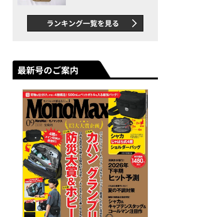
グス“水に強い”初コラボ付
録…ほか【休日バッグの人気
ランキング一覧を見る
記事ランキングベスト3】
（2026年6月版）
最新号のご案内