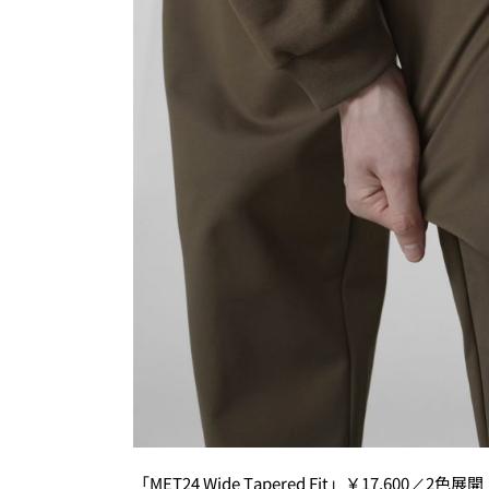
「MET24 Wide Tapered Fit」￥17,6