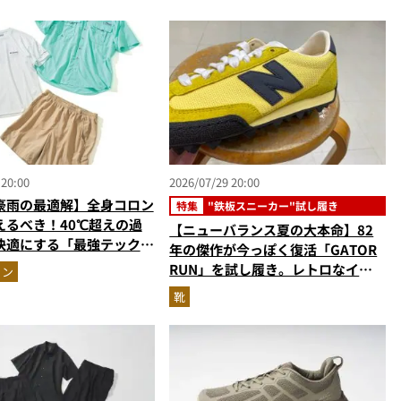
 20:00
2026/07/29 20:00
豪雨の最適解】全身コロン
特集
"鉄板スニーカー"試し履き
えるべき！40℃超えの過
【ニューバランス夏の大本命】82
快適にする「最強テックウ
年の傑作が今っぽく復活「GATOR
ットアップ
RUN」を試し履き。レトロなイエ
ョン
ローがたまらない！
靴