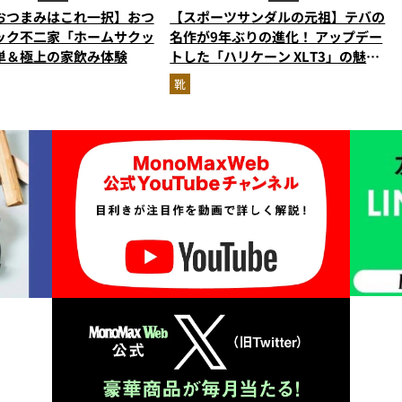
おつまみはこれ一択】おつ
【スポーツサンダルの元祖】テバの
ック不二家「ホームサクッ
名作が9年ぶりの進化！ アップデー
単＆極上の家飲み体験
トした「ハリケーン XLT3」の魅力
を識者があらゆる角度から徹底解
靴
説！