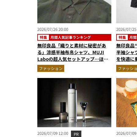
2026/07/26 20:00
2026/07/25
特集
月間人気記事ランキング
特集
月間
無印良品「織りと素材に秘密があ
無印良品
る」涼感半袖布帛シャツ、MUJI
半袖シャ
Laboの超人気セットアップ…ほか
を快適に
【夏シャツ・トップスの人気記事ラ
アップ…
ファッション
ファッシ
ンキングベスト3】（2026年6月
事ランキン
版）
月版）
2026/07/09 12:00
2026/07/09
PR