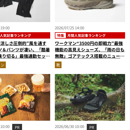
 19:00
2026/07/25 14:00
人気記事ランキング
特集
月間人気記事ランキング
“涼しさ圧倒的”風を通す
ワークマン“3500円の即戦力”最強
ツ＆パンツが凄い、「酷暑
機能の高見えシューズ、「雨の日も
乗り切る」最強通勤セット
無敵」ゴアテックス搭載のニューバ
ほか【涼感ウェアの人気記
ランス…ほか【防水スニーカーの人
ョン
靴
グベスト3】（2026年6
気記事ランキングベスト3】（2026
年6月版）
 10:00
2026/06/30 10:00
PR
PR