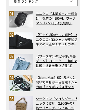
ユニクロ「本業メーカー顔負
け」奇跡の4,990円、ワーク
マン「2,500円は反則級」凄
い万能バッグ…ほか【リュッ
クの人気記事ランキングベス
【汗だく通勤からの解放】ユ
ト3】（2026年6月版）
ニクロのポロシャツが夏ビジ
ネスの大正解！オリヒカの透
け防止シャツも優秀。酷暑も
涼しい顔で働ける超快適ウエ
【ワークマンの1,590円冷感
アの実力
デニム】vsユニクロ・無印で
比較！猛暑を乗り切る“涼感
ロングパンツ”3選を徹底解
剖。接触冷感から綿100%ま
【MonoMax付録】ガバッと
で決定版
開いて中身が一目瞭然！シャ
カの「じゃばら式４層ショル
ダーバッグ」は、出し入れの
しやすさも過去最高レベルだ
ワークマン「ショルダー⇔リ
った！
ュックに変形」2,900円の万
能サブバッグ、ワイルドシン