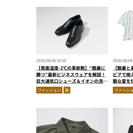
2026/08/06 20:00
2026/08/04
【表面温度-3℃の革新靴】“酷暑に
【酷暑と
勝つ”最新ビジネスウェアを解説！
ビアで揃
巨大通気口シューズ＆イオンの洗え
酷な夏を
る1万円台セットアップほか
エア」セ
ファッション
靴
ファッシ