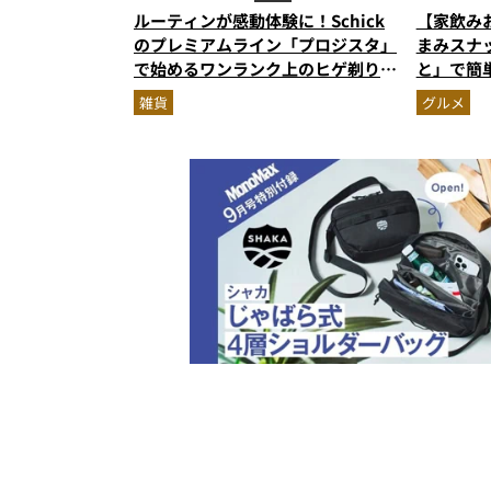
ルーティンが感動体験に！Schick
【家飲み
のプレミアムライン「プロジスタ」
まみスナ
で始めるワンランク上のヒゲ剃り習
と」で簡
慣
雑貨
グルメ