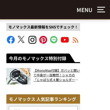
MENU
モノマックス最新情報をSNSでチェック！
今月のモノマックス特別付録
【MonoMax付録】ガバッと開い
て中身が一目瞭然！シャカの
「じゃばら式４層ショルダーバ
ッグ」は、出し入れのしやすさ
も過去最高レベルだった！
モノマックス 人気記事ランキング