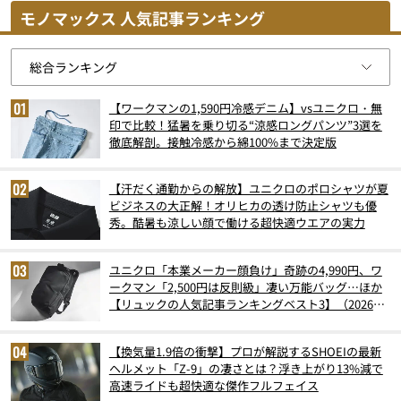
モノマックス 人気記事ランキング
【ワークマンの1,590円冷感デニム】vsユニクロ・無
印で比較！猛暑を乗り切る“涼感ロングパンツ”3選を
徹底解剖。接触冷感から綿100%まで決定版
【汗だく通勤からの解放】ユニクロのポロシャツが夏
ビジネスの大正解！オリヒカの透け防止シャツも優
秀。酷暑も涼しい顔で働ける超快適ウエアの実力
ユニクロ「本業メーカー顔負け」奇跡の4,990円、ワ
ークマン「2,500円は反則級」凄い万能バッグ…ほか
【リュックの人気記事ランキングベスト3】（2026年
6月版）
【換気量1.9倍の衝撃】プロが解説するSHOEIの最新
ヘルメット「Z-9」の凄さとは？浮き上がり13%減で
高速ライドも超快適な傑作フルフェイス