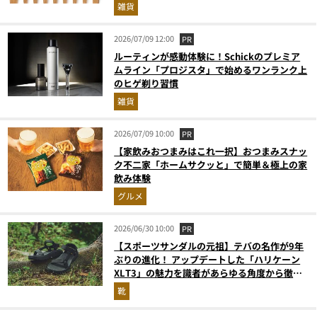
雑貨
2026/07/09 12:00
PR
ルーティンが感動体験に！Schickのプレミア
ムライン「プロジスタ」で始めるワンランク上
のヒゲ剃り習慣
雑貨
2026/07/09 10:00
PR
【家飲みおつまみはこれ一択】おつまみスナッ
ク不二家「ホームサクッと」で簡単＆極上の家
飲み体験
グルメ
2026/06/30 10:00
PR
【スポーツサンダルの元祖】テバの名作が9年
ぶりの進化！ アップデートした「ハリケーン
XLT3」の魅力を識者があらゆる角度から徹底
解説！
靴