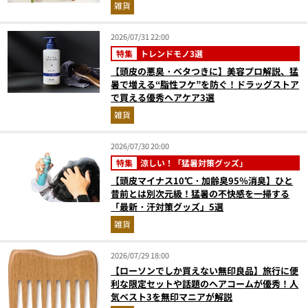
ロ目線で指南／大人の価値向上研究所
雑貨
2026/07/31 22:00
特集
トレンドモノ3選
【頭皮の悪臭・ベタつきに】美容プロ解説、猛
暑で増える“脂性フケ”を防ぐ！ドラッグストア
で買える優秀ヘアケア3選
雑貨
2026/07/30 20:00
特集
涼しい！「猛暑対策グッズ」
【頭皮マイナス10℃・加齢臭95％消臭】ひと
昔前とは別次元級！猛暑の不快感を一掃する
「最新・汗対策グッズ」5選
雑貨
2026/07/29 18:00
【ローソンでしか買えない無印良品】旅行に便
利な限定セットや話題のヘアコームが優秀！人
気ベスト3を無印マニアが解説