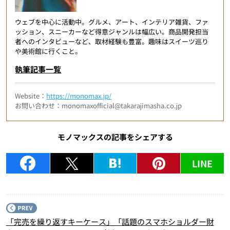
ウェブを中心に活動中。グルメ、アート、インテリア雑貨、ファ
ッション、スニーカーなど得意ジャンルは幅広い。商品開発担当
者へのインタビューなど、取材経験も豊富。趣味はスイーツ巡り
や美術館に行くこと。
執筆記事一覧
Website：
https://monomax.jp/
お問い合わせ：monomaxofficial@takarajimasha.co.jp
モノマックスの記事をシェアする
LINE
P
「完売を繰り返すキーケース」「話題のスマホショルダー財