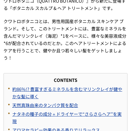
ワトロボタニコ（QUATTRO BOTANICO）』から新たに登場す
る「ボタニカル スカルプ & ヘア トリートメント」です。
クワトロボタニコとは、男性用国産ボタニカル スキンケア ブ
ランド。そして、このトリートメントには、豊富なミネラルを
含んだマリンクレイ（海泥）*1をベースに、様々な美容液成分
*6が配合されているのだとか。このヘアトリートメントによる
ケアを行うことで、健やか且つ若々しい髪をゲットしましょ
う！
CONTENTS
約86％!? 豊富すぎるミネラルを含むマリンクレイが健や
かな髪に導く
天然真珠由来のタンパク質を配合
ナタネの種子の成分＋ドライヤーで“さらさらヘア”を実
現
アロマセラピー効果のある香りでリラックス