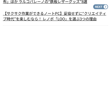
布」ほか ラルコバレーノの“鉄板レザーグッズ”8選
N
【サクサク作業ができるノートPC】妥協せずに“クリエイティ
ブ時代”を楽しむなら！ レノボ「LOQ」を選ぶ3つの理由