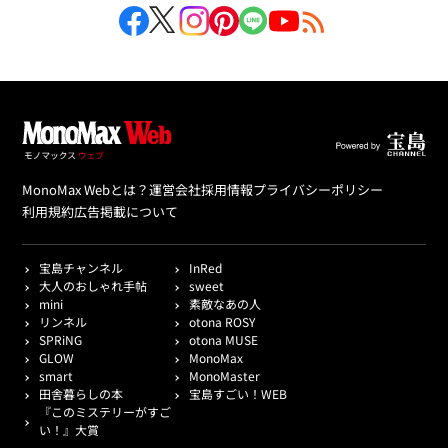
MonoMax Webとは？
運営会社
採用情報
プライバシーポリシー
利用規約
広告掲載について
宝島チャンネル
InRed
大人のおしゃれ手帖
sweet
mini
素敵なあの人
リンネル
otona ROSY
SPRiNG
otona MUSE
GLOW
MonoMax
smart
MonoMaster
田舎暮らしの本
宝島すごい！WEB
『このミステリーがすご
い！』大賞