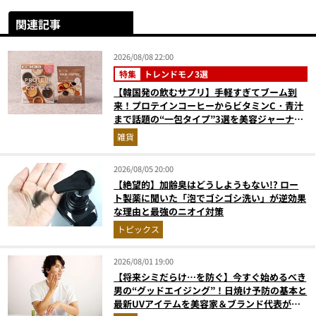
関連記事
2026/08/08 22:00
特集
トレンドモノ3選
【韓国発の飲むサプリ】手軽すぎてブーム到
来！プロテインコーヒーからビタミンC・青汁
まで話題の“一包タイプ”3選を美容ジャーナリ
ストが徹底解説
雑貨
2026/08/05 20:00
【絶望的】加齢臭はどうしようもない!? ロー
ト製薬に聞いた「泡でゴシゴシ洗い」が逆効果
な理由と最強のニオイ対策
トピックス
2026/08/01 19:00
【将来シミだらけ…を防ぐ】今すぐ始めるべき
男の“グッドエイジング”！日焼け予防の基本と
最新UVアイテムを美容家＆ブランド代表がプ