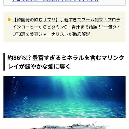
【韓国発の飲むサプリ】手軽すぎてブーム到来！プロテ
インコーヒーからビタミンC・青汁まで話題の“一包タイ
プ”3選を美容ジャーナリストが徹底解説
約86％!? 豊富すぎるミネラルを含むマリンク
レイが健やかな髪に導く