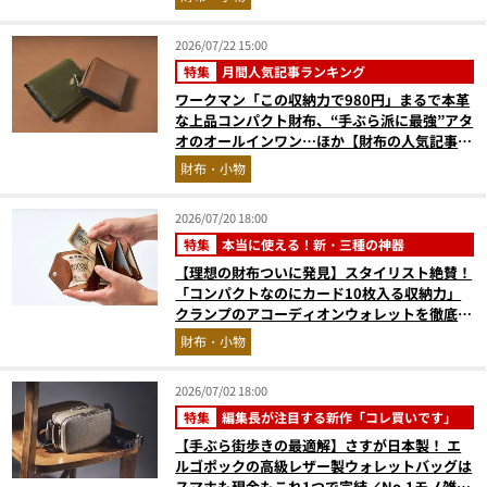
2026/07/22 15:00
特集
月間人気記事ランキング
ワークマン「この収納力で980円」まるで本革
な上品コンパクト財布、“手ぶら派に最強”アタ
オのオールインワン…ほか【財布の人気記事ラ
ンキングベスト3】（2026年6月版）
財布・小物
2026/07/20 18:00
特集
本当に使える！新・三種の神器
【理想の財布ついに発見】スタイリスト絶賛！
「コンパクトなのにカード10枚入る収納力」
クランプのアコーディオンウォレットを徹底レ
ビュー。使い込むほどにツヤが出るプエブロレ
財布・小物
ザーも優秀
2026/07/02 18:00
特集
編集長が注目する新作「コレ買いです」
【手ぶら街歩きの最適解】さすが日本製！ エ
ルゴポックの高級レザー製ウォレットバッグは
スマホも現金もこれ1つで完結／No.1モノ雑誌