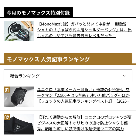
今月のモノマックス特別付録
【MonoMax付録】ガバッと開いて中身が一目瞭然！
シャカの「じゃばら式４層ショルダーバッグ」は、出
し入れのしやすさも過去最高レベルだった！
モノマックス 人気記事ランキング
ユニクロ「本業メーカー顔負け」奇跡の4,990円、ワ
ークマン「2,500円は反則級」凄い万能バッグ…ほか
【リュックの人気記事ランキングベスト3】（2026年
6月版）
【汗だく通勤からの解放】ユニクロのポロシャツが夏
ビジネスの大正解！オリヒカの透け防止シャツも優
秀。酷暑も涼しい顔で働ける超快適ウエアの実力