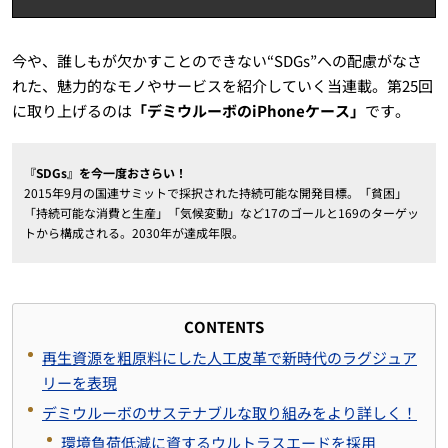
今や、誰しもが欠かすことのできない“SDGs”への配慮がなさ
れた、魅力的なモノやサービスを紹介していく当連載。第25回
に取り上げるのは
「デミウルーボのiPhoneケース」
です。
『SDGs』を今一度おさらい！
2015年9月の国連サミットで採択された持続可能な開発目標。「貧困」
「持続可能な消費と生産」「気候変動」など17のゴールと169のターゲッ
トから構成される。2030年が達成年限。
CONTENTS
再生資源を粗原料にした人工皮革で新時代のラグジュア
リーを表現
デミウルーボのサステナブルな取り組みをより詳しく！
環境負荷低減に資するウルトラスエードを採用