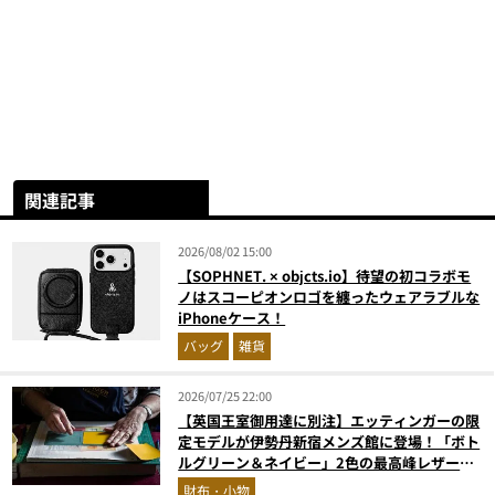
関連記事
2026/08/02 15:00
【SOPHNET. × objcts.io】待望の初コラボモ
ノはスコーピオンロゴを纏ったウェアラブルな
iPhoneケース！
バッグ
雑貨
2026/07/25 22:00
【英国王室御用達に別注】エッティンガーの限
定モデルが伊勢丹新宿メンズ館に登場！「ボト
ルグリーン＆ネイビー」2色の最高峰レザーグ
ッズに注目
財布・小物