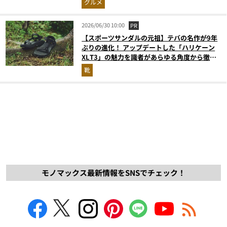
グルメ
2026/06/30 10:00
PR
【スポーツサンダルの元祖】テバの名作が9年
ぶりの進化！ アップデートした「ハリケーン
XLT3」の魅力を識者があらゆる角度から徹底
解説！
靴
モノマックス最新情報をSNSでチェック！