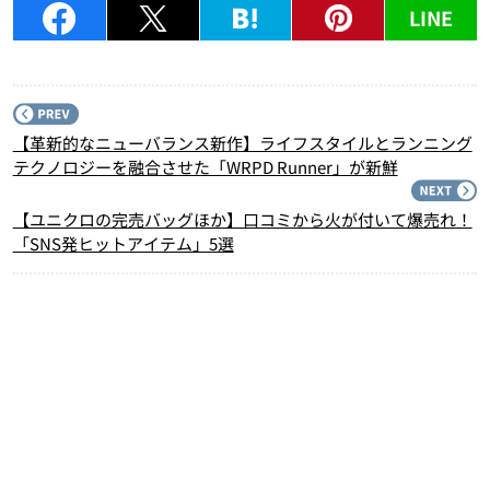
LINE
P
【革新的なニューバランス新作】ライフスタイルとランニング
テクノロジーを融合させた「WRPD Runner」が新鮮
N
【ユニクロの完売バッグほか】口コミから火が付いて爆売れ！
「SNS発ヒットアイテム」5選