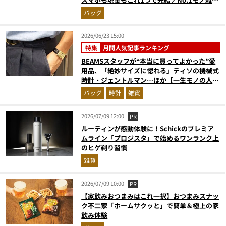
編集長のお墨付き『コレ買いです』Vol.168
バッグ
2026/06/23 15:00
特集
月間人気記事ランキング
BEAMSスタッフが“本当に買ってよかった”愛
用品、「絶妙サイズに惚れる」ティソの機械式
時計・ジェントルマン…ほか【一生モノの人気
記事ランキングベスト3】（2026年5月版）
バッグ
時計
雑貨
2026/07/09 12:00
PR
ルーティンが感動体験に！Schickのプレミア
ムライン「プロジスタ」で始めるワンランク上
のヒゲ剃り習慣
雑貨
2026/07/09 10:00
PR
【家飲みおつまみはこれ一択】おつまみスナッ
ク不二家「ホームサクッと」で簡単＆極上の家
飲み体験