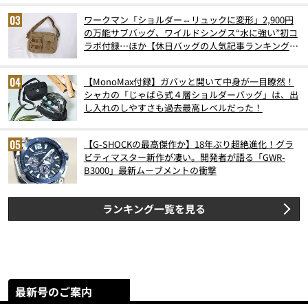
ワークマン「ショルダー⇔リュックに変形」2,900円
の万能サブバッグ、ワイルドシングス“水に強い”初コ
ラボ付録…ほか【休日バッグの人気記事ランキングベ
スト3】（2026年6月版）
【MonoMax付録】ガバッと開いて中身が一目瞭然！
シャカの「じゃばら式４層ショルダーバッグ」は、出
し入れのしやすさも過去最高レベルだった！
【G-SHOCKの最高傑作か】18年ぶり超絶進化！グラ
ビティマスター新作が凄い。開発者が語る「GWR-
B3000」最新ムーブメントの衝撃
ランキング一覧を見る
最新号のご案内