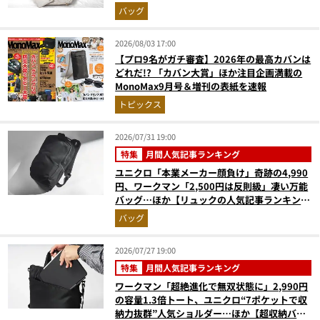
バッグ
2026/08/03 17:00
【プロ9名がガチ審査】2026年の最高カバンは
どれだ!? 「カバン大賞」ほか注目企画満載の
MonoMax9月号＆増刊の表紙を速報
トピックス
2026/07/31 19:00
特集
月間人気記事ランキング
ユニクロ「本業メーカー顔負け」奇跡の4,990
円、ワークマン「2,500円は反則級」凄い万能
バッグ…ほか【リュックの人気記事ランキング
ベスト3】（2026年6月版）
バッグ
2026/07/27 19:00
特集
月間人気記事ランキング
ワークマン「超絶進化で無双状態に」2,990円
の容量1.3倍トート、ユニクロ“7ポケットで収
納力抜群”人気ショルダー…ほか【超収納バッ