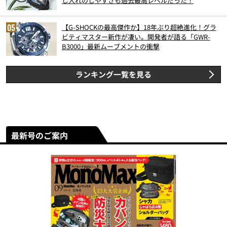
し入れのしやすさも過去最高レベルだった！
【G-SHOCKの最高傑作か】18年ぶり超絶進化！グラ
ビティマスター新作が凄い。開発者が語る「GWR-
B3000」最新ムーブメントの衝撃
ランキング一覧を見る
最新号のご案内