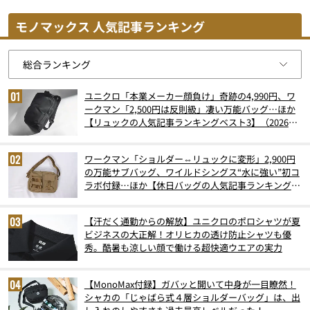
モノマックス 人気記事ランキング
ユニクロ「本業メーカー顔負け」奇跡の4,990円、ワ
ークマン「2,500円は反則級」凄い万能バッグ…ほか
【リュックの人気記事ランキングベスト3】（2026年
6月版）
ワークマン「ショルダー⇔リュックに変形」2,900円
の万能サブバッグ、ワイルドシングス“水に強い”初コ
ラボ付録…ほか【休日バッグの人気記事ランキングベ
スト3】（2026年6月版）
【汗だく通勤からの解放】ユニクロのポロシャツが夏
ビジネスの大正解！オリヒカの透け防止シャツも優
秀。酷暑も涼しい顔で働ける超快適ウエアの実力
【MonoMax付録】ガバッと開いて中身が一目瞭然！
シャカの「じゃばら式４層ショルダーバッグ」は、出