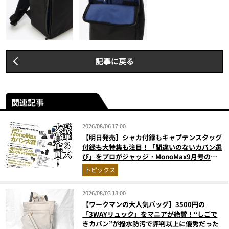
記事に戻る
関連記事
2026/08/06 17:00
【明日発売】シャカ付録もキャプテンスタッグ
付録も大特集も注目！「間違いのないカバン選
び」をプロがジャッジ・MonoMax9月号の目
次を公開
トピックス
2026/08/03 18:00
【ワークマンの大人気バッグ】3500円の
「3WAYリュック」をマニアが絶賛！“しごで
きカバン”が撥水防汚で評判以上に優秀だった