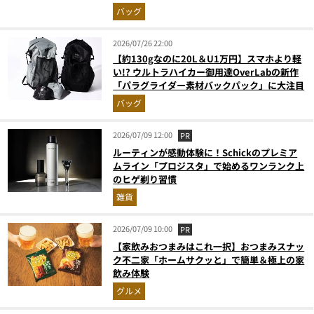
グの人気記事ランキングベスト3】（2026年6
バッグ
月版）
2026/07/26 22:00
【約130gなのに20L＆U1万円】スマホより軽
い!? ウルトラハイカー御用達OverLabの新作
「パラグライダー素材バックパック」に大注目
バッグ
2026/07/09 12:00
PR
ルーティンが感動体験に！Schickのプレミア
ムライン「プロジスタ」で始めるワンランク上
のヒゲ剃り習慣
雑貨
2026/07/09 10:00
PR
【家飲みおつまみはこれ一択】おつまみスナッ
ク不二家「ホームサクッと」で簡単＆極上の家
飲み体験
グルメ