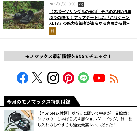
2026/06/30 10:00
PR
【スポーツサンダルの元祖】テバの名作が9年
ぶりの進化！ アップデートした「ハリケーン
XLT3」の魅力を識者があらゆる角度から徹底
解説！
靴
モノマックス最新情報をSNSでチェック！
今月のモノマックス特別付録
【MonoMax付録】ガバッと開いて中身が一目瞭然！
シャカの「じゃばら式４層ショルダーバッグ」は、出
し入れのしやすさも過去最高レベルだった！