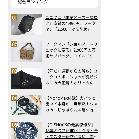
ユニクロ「本業メーカー顔負
け」奇跡の4,990円、ワーク
マン「2,500円は反則級」凄
い万能バッグ…ほか【リュッ
クの人気記事ランキングベス
ワークマン「ショルダー⇔リ
ト3】（2026年6月版）
ュックに変形」2,900円の万
能サブバッグ、ワイルドシン
グス“水に強い”初コラボ付
録…ほか【休日バッグの人気
【汗だく通勤からの解放】ユ
記事ランキングベスト3】
ニクロのポロシャツが夏ビジ
（2026年6月版）
ネスの大正解！オリヒカの透
け防止シャツも優秀。酷暑も
涼しい顔で働ける超快適ウエ
【MonoMax付録】ガバッと
アの実力
開いて中身が一目瞭然！シャ
カの「じゃばら式４層ショル
ダーバッグ」は、出し入れの
しやすさも過去最高レベルだ
【G-SHOCKの最高傑作か】
った！
18年ぶり超絶進化！グラビテ
ィマスター新作が凄い。開発