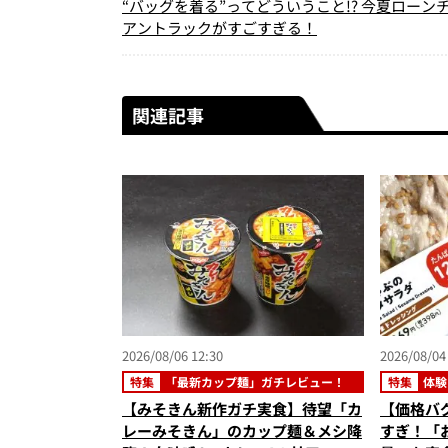
“バッグを着る”ってどういうこと!? 今夏ローン
アントラックがすごすぎる！
関連記事
2026/08/06 12:30
2026/08/04
特集
「最新カップ麺」ガチレビュー！
特集
体験
【みそきん新作ガチ実食】待望「カ
【価格バ
レーみそきん」のカップ麺＆メシ降
すぎ！「