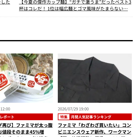
チした
【今夏の傑作カップ麺】“ガチで激うま”だったベスト3
杯はコレだ！ 1位は幅広麺とゴマ風味がたまらない…
 12:00
2026/07/29 19:00
レポート
特集
月間人気記事ランキング
グ再び】ファミマが太っ腹
ファミマ「わざわざ買いたい」コン
お値段そのまま45%増
ビニエンスウェア新作、ワークマン