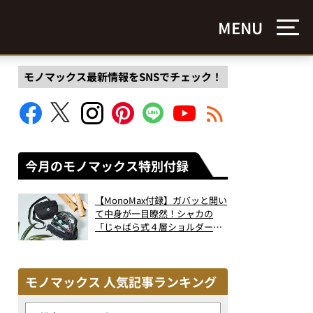
MENU
モノマックス最新情報をSNSでチェック！
今月のモノマックス特別付録
【MonoMax付録】ガバッと開い
て中身が一目瞭然！シャカの
「じゃばら式４層ショルダーバ
ッグ」は、出し入れのしやすさ
も過去最高レベルだった！
モノマックス 人気記事ランキング