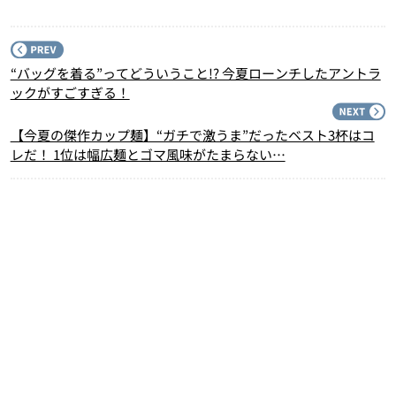
P
“バッグを着る”ってどういうこと!? 今夏ローンチしたアントラ
ックがすごすぎる！
N
【今夏の傑作カップ麺】“ガチで激うま”だったベスト3杯はコ
レだ！ 1位は幅広麺とゴマ風味がたまらない…