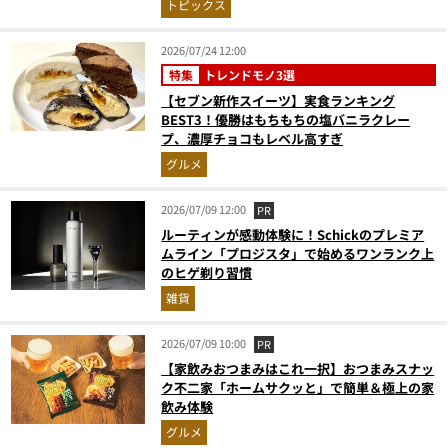
トピックス
2026/07/24 12:00
特集
トレンドモノ3選
【セブン新作スイーツ】実食ランキング
BEST3！優勝はもちもちの塩バニラクレー
プ、濃厚チョコもレベル高すぎ
グルメ
2026/07/09 12:00
PR
ルーティンが感動体験に！Schickのプレミア
ムライン「プロジスタ」で始めるワンランク上
のヒゲ剃り習慣
雑貨
2026/07/09 10:00
PR
【家飲みおつまみはこれ一択】おつまみスナッ
ク不二家「ホームサクッと」で簡単＆極上の家
飲み体験
グルメ