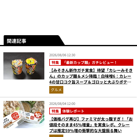
関連記事
2026/08/06 12:30
特集
「最新カップ麺」ガチレビュー！
【みそきん新作ガチ実食】待望「カレーみそき
ん」のカップ麺＆メシ降臨！白味噌6：カレー
4の甘口コク旨スープ＆ゴロッと大ぶりポテト
に歓喜
グルメ
2026/08/04 12:00
特集
体験レポート
【価格バグ再び】ファミマが太っ腹すぎ！「お
値段そのまま45%増量」を実食レポ。クレー
プは推定59%増の衝撃的な大盤振る舞い