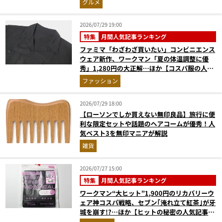
グルメ
2026/07/29 19:00
特集
月間人気記事ランキング
ファミマ「わざわざ買いたい」コンビニエンス
ウェア新作、ワークマン「夏の体温調整に優
秀」1,280円の大正解…ほか【コスパ服の人気
記事ランキングベスト3】（2026年6月版）
ファッション
2026/07/29 18:00
【ローソンでしか買えない無印良品】旅行に便
利な限定セットや話題のヘアコームが優秀！人
気ベスト3を無印マニアが解説
雑貨
2026/07/27 15:00
特集
月間人気記事ランキング
ワークマン“大ヒット”1,900円のリカバリーウ
ェア神コスパ戦略、セブン｢淹れ立て紅茶｣が牙
城を崩す!?…ほか【ヒットの秘密の人気記事ラ
ンキングベスト3】（2026年6月版）