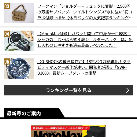
ワークマン「ショルダー⇔リュックに変形」2,900円
の万能サブバッグ、ワイルドシングス“水に強い”初コ
ラボ付録…ほか【休日バッグの人気記事ランキングベ
スト3】（2026年6月版）
【MonoMax付録】ガバッと開いて中身が一目瞭然！
シャカの「じゃばら式４層ショルダーバッグ」は、出
し入れのしやすさも過去最高レベルだった！
【G-SHOCKの最高傑作か】18年ぶり超絶進化！グラ
ビティマスター新作が凄い。開発者が語る「GWR-
B3000」最新ムーブメントの衝撃
ランキング一覧を見る
最新号のご案内