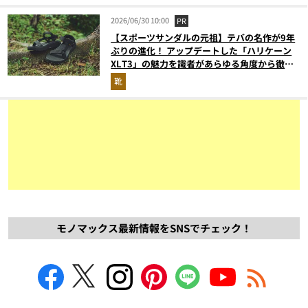
2026/06/30 10:00
PR
【スポーツサンダルの元祖】テバの名作が9年
ぶりの進化！ アップデートした「ハリケーン
XLT3」の魅力を識者があらゆる角度から徹底
解説！
靴
モノマックス最新情報をSNSでチェック！