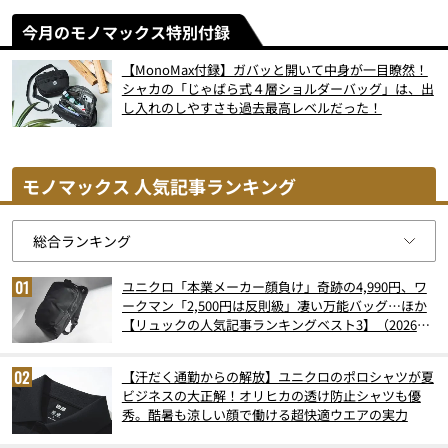
今月のモノマックス特別付録
【MonoMax付録】ガバッと開いて中身が一目瞭然！
シャカの「じゃばら式４層ショルダーバッグ」は、出
し入れのしやすさも過去最高レベルだった！
モノマックス 人気記事ランキング
ユニクロ「本業メーカー顔負け」奇跡の4,990円、ワ
ークマン「2,500円は反則級」凄い万能バッグ…ほか
【リュックの人気記事ランキングベスト3】（2026年
6月版）
【汗だく通勤からの解放】ユニクロのポロシャツが夏
ビジネスの大正解！オリヒカの透け防止シャツも優
秀。酷暑も涼しい顔で働ける超快適ウエアの実力