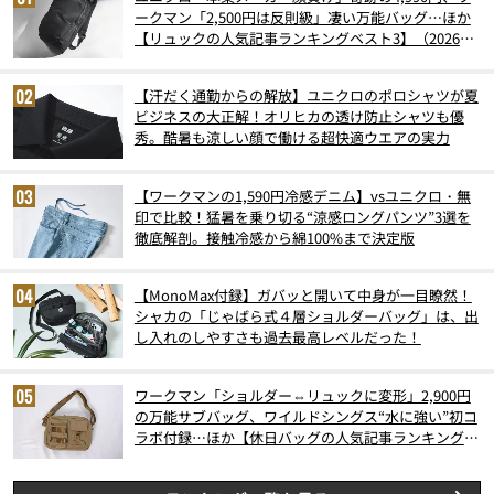
ークマン「2,500円は反則級」凄い万能バッグ…ほか
【リュックの人気記事ランキングベスト3】（2026年
6月版）
【汗だく通勤からの解放】ユニクロのポロシャツが夏
ビジネスの大正解！オリヒカの透け防止シャツも優
秀。酷暑も涼しい顔で働ける超快適ウエアの実力
【ワークマンの1,590円冷感デニム】vsユニクロ・無
印で比較！猛暑を乗り切る“涼感ロングパンツ”3選を
徹底解剖。接触冷感から綿100%まで決定版
【MonoMax付録】ガバッと開いて中身が一目瞭然！
シャカの「じゃばら式４層ショルダーバッグ」は、出
し入れのしやすさも過去最高レベルだった！
ワークマン「ショルダー⇔リュックに変形」2,900円
の万能サブバッグ、ワイルドシングス“水に強い”初コ
ラボ付録…ほか【休日バッグの人気記事ランキングベ
スト3】（2026年6月版）