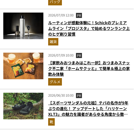
バッグ
2026/07/09 12:00
PR
ルーティンが感動体験に！Schickのプレミア
ムライン「プロジスタ」で始めるワンランク上
のヒゲ剃り習慣
雑貨
2026/07/09 10:00
PR
【家飲みおつまみはこれ一択】おつまみスナッ
ク不二家「ホームサクッと」で簡単＆極上の家
飲み体験
グルメ
2026/06/30 10:00
PR
【スポーツサンダルの元祖】テバの名作が9年
ぶりの進化！ アップデートした「ハリケーン
XLT3」の魅力を識者があらゆる角度から徹底
解説！
靴