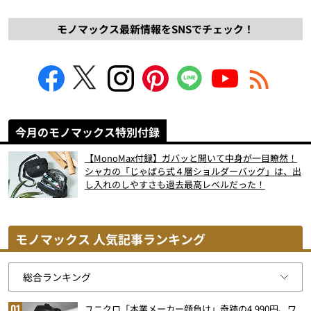
モノマックス最新情報をSNSでチェック！
今月のモノマックス特別付録
【MonoMax付録】ガバッと開いて中身が一目瞭然！
シャカの「じゃばら式４層ショルダーバッグ」は、出
し入れのしやすさも過去最高レベルだった！
モノマックス 人気記事ランキング
ユニクロ「本業メーカー顔負け」奇跡の4,990円、ワ