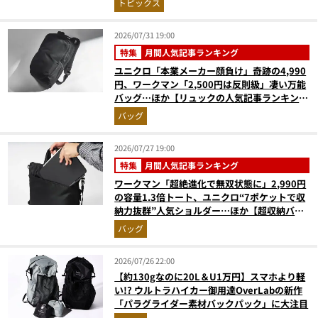
トピックス
2026/07/31 19:00
特集
月間人気記事ランキング
ユニクロ「本業メーカー顔負け」奇跡の4,990
円、ワークマン「2,500円は反則級」凄い万能
バッグ…ほか【リュックの人気記事ランキング
ベスト3】（2026年6月版）
バッグ
2026/07/27 19:00
特集
月間人気記事ランキング
ワークマン「超絶進化で無双状態に」2,990円
の容量1.3倍トート、ユニクロ“7ポケットで収
納力抜群”人気ショルダー…ほか【超収納バッ
グの人気記事ランキングベスト3】（2026年6
バッグ
月版）
2026/07/26 22:00
【約130gなのに20L＆U1万円】スマホより軽
い!? ウルトラハイカー御用達OverLabの新作
「パラグライダー素材バックパック」に大注目