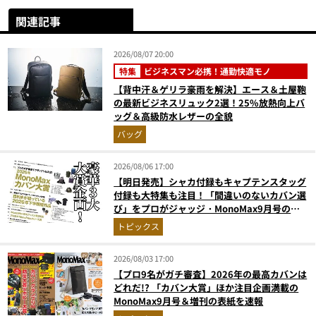
関連記事
2026/08/07 20:00
特集
ビジネスマン必携！通勤快適モノ
【背中汗＆ゲリラ豪雨を解決】エース＆土屋鞄
の最新ビジネスリュック2選！25%放熱向上バ
ッグ＆高級防水レザーの全貌
バッグ
2026/08/06 17:00
【明日発売】シャカ付録もキャプテンスタッグ
付録も大特集も注目！「間違いのないカバン選
び」をプロがジャッジ・MonoMax9月号の目
次を公開
トピックス
2026/08/03 17:00
【プロ9名がガチ審査】2026年の最高カバンは
どれだ!? 「カバン大賞」ほか注目企画満載の
MonoMax9月号＆増刊の表紙を速報