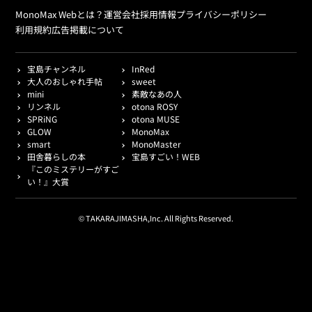
MonoMax Webとは？
運営会社
採用情報
プライバシーポリシー
利用規約
広告掲載について
宝島チャンネル
InRed
大人のおしゃれ手帖
sweet
mini
素敵なあの人
リンネル
otona ROSY
SPRiNG
otona MUSE
GLOW
MonoMax
smart
MonoMaster
田舎暮らしの本
宝島すごい！WEB
『このミステリーがすご
い！』大賞
© TAKARAJIMASHA,Inc. All Rights Reserved.