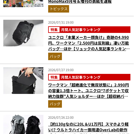
MonoMax9月号＆増刊の表紙を速報
トピックス
2026/07/31 19:00
特集
月間人気記事ランキング
ユニクロ「本業メーカー顔負け」奇跡の4,990
円、ワークマン「2,500円は反則級」凄い万能
バッグ…ほか【リュックの人気記事ランキング
ベスト3】（2026年6月版）
バッグ
2026/07/27 19:00
特集
月間人気記事ランキング
ワークマン「超絶進化で無双状態に」2,990円
の容量1.3倍トート、ユニクロ“7ポケットで収
納力抜群”人気ショルダー…ほか【超収納バッ
グの人気記事ランキングベスト3】（2026年6
バッグ
月版）
2026/07/26 22:00
【約130gなのに20L＆U1万円】スマホより軽
い!? ウルトラハイカー御用達OverLabの新作