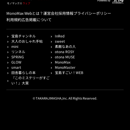
MonoMax Webとは？
運営会社
採用情報
プライバシーポリシー
利用規約
広告掲載について
宝島チャンネル
InRed
大人のおしゃれ手帖
sweet
mini
素敵なあの人
リンネル
otona ROSY
SPRiNG
otona MUSE
GLOW
MonoMax
smart
MonoMaster
田舎暮らしの本
宝島すごい！WEB
『このミステリーがすご
い！』大賞
© TAKARAJIMASHA,Inc. All Rights Reserved.