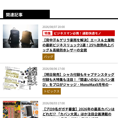
関連記事
2026/08/07 20:00
特集
ビジネスマン必携！通勤快適モノ
【背中汗＆ゲリラ豪雨を解決】エース＆土屋鞄
の最新ビジネスリュック2選！25%放熱向上バ
ッグ＆高級防水レザーの全貌
バッグ
2026/08/06 17:00
【明日発売】シャカ付録もキャプテンスタッグ
付録も大特集も注目！「間違いのないカバン選
び」をプロがジャッジ・MonoMax9月号の目
次を公開
トピックス
2026/08/03 17:00
【プロ9名がガチ審査】2026年の最高カバンは
どれだ!? 「カバン大賞」ほか注目企画満載の