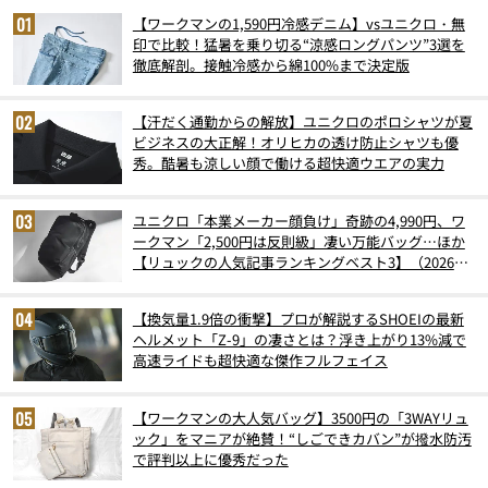
【ワークマンの1,590円冷感デニム】vsユニクロ・無
印で比較！猛暑を乗り切る“涼感ロングパンツ”3選を
徹底解剖。接触冷感から綿100%まで決定版
【汗だく通勤からの解放】ユニクロのポロシャツが夏
ビジネスの大正解！オリヒカの透け防止シャツも優
秀。酷暑も涼しい顔で働ける超快適ウエアの実力
ユニクロ「本業メーカー顔負け」奇跡の4,990円、ワ
ークマン「2,500円は反則級」凄い万能バッグ…ほか
【リュックの人気記事ランキングベスト3】（2026年
6月版）
【換気量1.9倍の衝撃】プロが解説するSHOEIの最新
ヘルメット「Z-9」の凄さとは？浮き上がり13%減で
高速ライドも超快適な傑作フルフェイス
【ワークマンの大人気バッグ】3500円の「3WAYリュ
ック」をマニアが絶賛！“しごできカバン”が撥水防汚
で評判以上に優秀だった