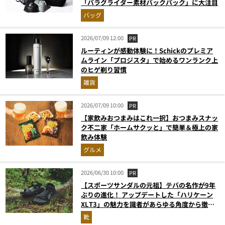
「パラグライダー素材バックパック」に大注目
バッグ
2026/07/09 12:00
PR
ルーティンが感動体験に！Schickのプレミア
ムライン「プロジスタ」で始めるワンランク上
のヒゲ剃り習慣
雑貨
2026/07/09 10:00
PR
【家飲みおつまみはこれ一択】おつまみスナッ
ク不二家「ホームサクッと」で簡単＆極上の家
飲み体験
グルメ
2026/06/30 10:00
PR
【スポーツサンダルの元祖】テバの名作が9年
ぶりの進化！ アップデートした「ハリケーン
XLT3」の魅力を識者があらゆる角度から徹底
解説！
靴