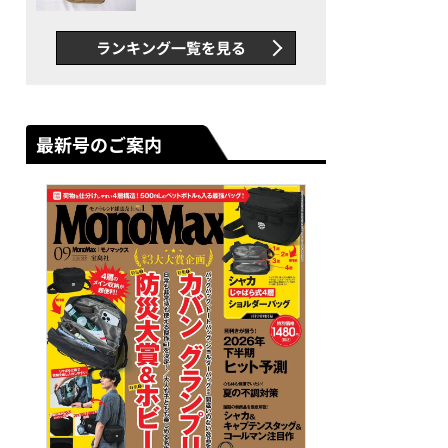
グス“水に強い”初コラボ付
録…ほか【休日バッグの人気
ランキング一覧を見る
記事ランキングベスト3】
（2026年6月版）
最新号のご案内