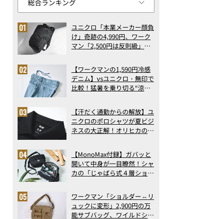
ユニクロ「本業メーカー顔負
け」奇跡の4,990円、ワーク
マン「2,500円は反則級」凄
い万能バッグ…ほか【リュッ
クの人気記事ランキングベス
【ワークマンの1,590円冷感
ト3】（2026年6月版）
デニム】vsユニクロ・無印で
比較！猛暑を乗り切る“涼感
ロングパンツ”3選を徹底解
剖。接触冷感から綿100%ま
【汗だく通勤からの解放】ユ
で決定版
ニクロのポロシャツが夏ビジ
ネスの大正解！オリヒカの透
け防止シャツも優秀。酷暑も
涼しい顔で働ける超快適ウエ
【MonoMax付録】ガバッと
アの実力
開いて中身が一目瞭然！シャ
カの「じゃばら式４層ショル
ダーバッグ」は、出し入れの
しやすさも過去最高レベルだ
ワークマン「ショルダー⇔リ
った！
ュックに変形」2,900円の万
能サブバッグ、ワイルドシン