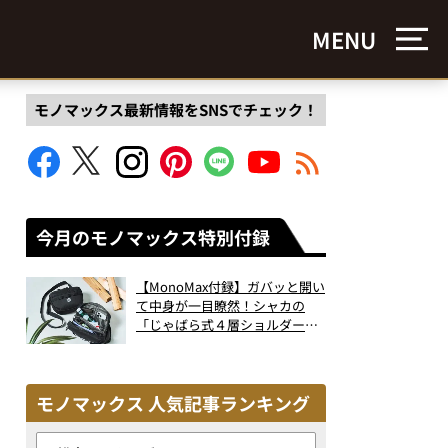
MENU
モノマックス最新情報をSNSでチェック！
今月のモノマックス特別付録
【MonoMax付録】ガバッと開い
て中身が一目瞭然！シャカの
「じゃばら式４層ショルダーバ
ッグ」は、出し入れのしやすさ
も過去最高レベルだった！
モノマックス 人気記事ランキング