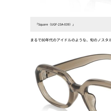
「Square（UGF-23A-039）」
まるで80年代のアイドルのような、旬のノスタ