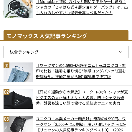
【MonoMax付録】ガバッと開いて中身が一目瞭然！
シャカの「じゃばら式４層ショルダーバッグ」は、出
し入れのしやすさも過去最高レベルだった！
モノマックス 人気記事ランキング
【ワークマンの1,590円冷感デニム】vsユニクロ・無
印で比較！猛暑を乗り切る“涼感ロングパンツ”3選を
徹底解剖。接触冷感から綿100%まで決定版
【汗だく通勤からの解放】ユニクロのポロシャツが夏
ビジネスの大正解！オリヒカの透け防止シャツも優
秀。酷暑も涼しい顔で働ける超快適ウエアの実力
ユニクロ「本業メーカー顔負け」奇跡の4,990円、ワ
ークマン「2,500円は反則級」凄い万能バッグ…ほか
【リュックの人気記事ランキングベスト3】（2026年