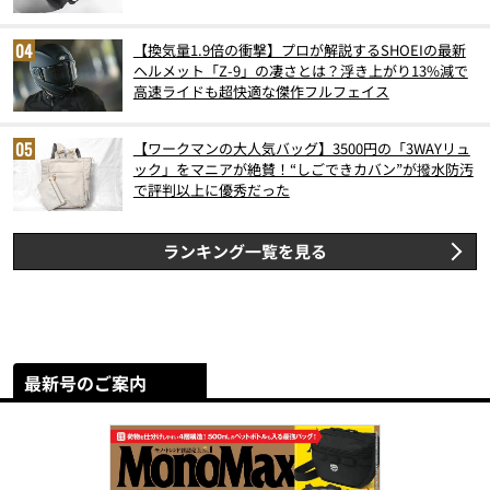
6月版）
【換気量1.9倍の衝撃】プロが解説するSHOEIの最新
ヘルメット「Z-9」の凄さとは？浮き上がり13%減で
高速ライドも超快適な傑作フルフェイス
【ワークマンの大人気バッグ】3500円の「3WAYリュ
ック」をマニアが絶賛！“しごできカバン”が撥水防汚
で評判以上に優秀だった
ランキング一覧を見る
最新号のご案内