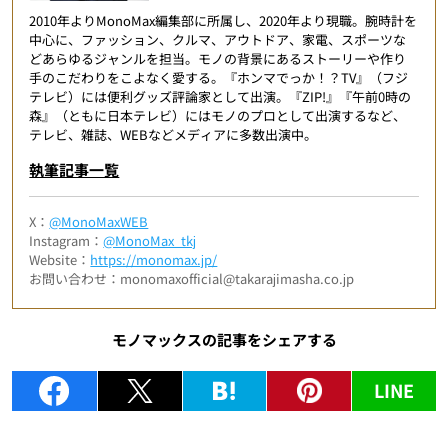
2010年よりMonoMax編集部に所属し、2020年より現職。腕時計を
中心に、ファッション、クルマ、アウトドア、家電、スポーツな
どあらゆるジャンルを担当。モノの背景にあるストーリーや作り
手のこだわりをこよなく愛する。『ホンマでっか！？TV』（フジ
テレビ）には便利グッズ評論家として出演。『ZIP!』『午前0時の
森』（ともに日本テレビ）にはモノのプロとして出演するなど、
テレビ、雑誌、WEBなどメディアに多数出演中。
執筆記事一覧
X：
@MonoMaxWEB
Instagram：
@MonoMax_tkj
Website：
https://monomax.jp/
お問い合わせ：monomaxofficial@takarajimasha.co.jp
モノマックスの記事をシェアする
LINE