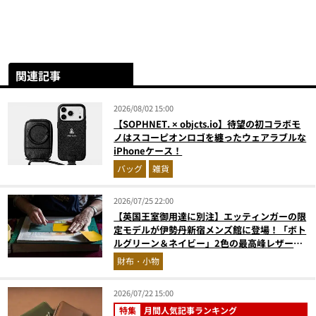
関連記事
2026/08/02 15:00
【SOPHNET. × objcts.io】待望の初コラボモ
ノはスコーピオンロゴを纏ったウェアラブルな
iPhoneケース！
バッグ
雑貨
2026/07/25 22:00
【英国王室御用達に別注】エッティンガーの限
定モデルが伊勢丹新宿メンズ館に登場！「ボト
ルグリーン＆ネイビー」2色の最高峰レザーグ
ッズに注目
財布・小物
2026/07/22 15:00
特集
月間人気記事ランキング