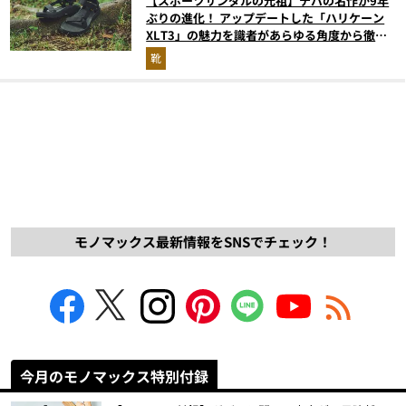
【スポーツサンダルの元祖】テバの名作が9年
ぶりの進化！ アップデートした「ハリケーン
XLT3」の魅力を識者があらゆる角度から徹底
解説！
靴
モノマックス最新情報をSNSでチェック！
今月のモノマックス特別付録