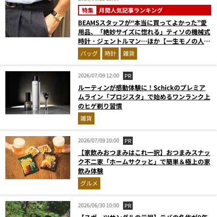
特集
月間人気記事ランキング
BEAMSスタッフが“本当に買ってよかった”愛
用品、「絶妙サイズに惚れる」ティソの機械式
時計・ジェントルマン…ほか【一生モノの人気
記事ランキングベスト3】（2026年5月版）
バッグ
時計
雑貨
2026/07/09 12:00
PR
ルーティンが感動体験に！Schickのプレミア
ムライン「プロジスタ」で始めるワンランク上
のヒゲ剃り習慣
雑貨
2026/07/09 10:00
PR
【家飲みおつまみはこれ一択】おつまみスナッ
ク不二家「ホームサクッと」で簡単＆極上の家
飲み体験
グルメ
2026/06/30 10:00
PR