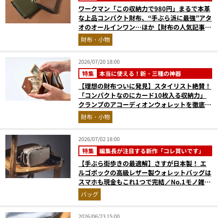
ワークマン「この収納力で980円」まるで本革
な上品コンパクト財布、“手ぶら派に最強”アタ
オのオールインワン…ほか【財布の人気記事ラ
ンキングベスト3】（2026年6月版）
財布・小物
2026/07/20 18:00
特集
本当に使える！新・三種の神器
【理想の財布ついに発見】スタイリスト絶賛！
「コンパクトなのにカード10枚入る収納力」
クランプのアコーディオンウォレットを徹底レ
ビュー。使い込むほどにツヤが出るプエブロレ
財布・小物
ザーも優秀
2026/07/02 18:00
特集
編集長が注目する新作「コレ買いです」
【手ぶら街歩きの最適解】さすが日本製！ エ
ルゴポックの高級レザー製ウォレットバッグは
スマホも現金もこれ1つで完結／No.1モノ雑誌
編集長のお墨付き『コレ買いです』Vol.168
バッグ
2026/06/23 15:00