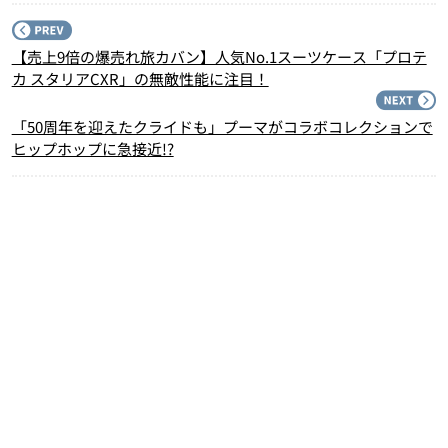
P
【売上9倍の爆売れ旅カバン】人気No.1スーツケース「プロテ
カ スタリアCXR」の無敵性能に注目！
N
「50周年を迎えたクライドも」プーマがコラボコレクションで
ヒップホップに急接近!?