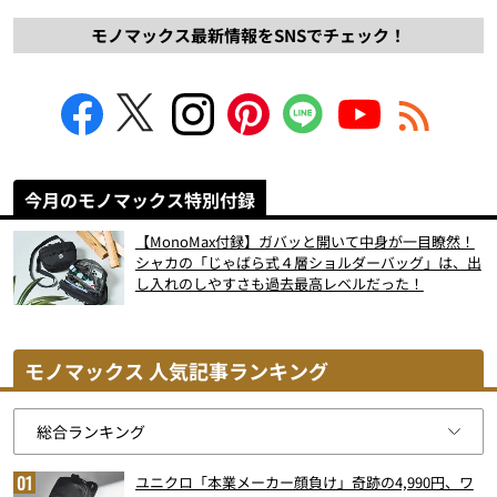
モノマックス最新情報をSNSでチェック！
今月のモノマックス特別付録
【MonoMax付録】ガバッと開いて中身が一目瞭然！
シャカの「じゃばら式４層ショルダーバッグ」は、出
し入れのしやすさも過去最高レベルだった！
モノマックス 人気記事ランキング
ユニクロ「本業メーカー顔負け」奇跡の4,990円、ワ