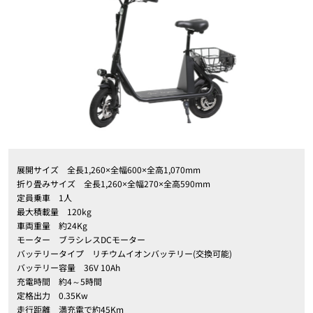
展開サイズ 全長1,260×全幅600×全高1,070mm
折り畳みサイズ 全長1,260×全幅270×全高590mm
定員乗車 1人
最大積載量 120kg
車両重量 約24Kg
モーター ブラシレスDCモーター
バッテリータイプ リチウムイオンバッテリー(交換可能)
バッテリー容量 36V 10Ah
充電時間 約4～5時間
定格出力 0.35Kw
走行距離 満充電で約45Km