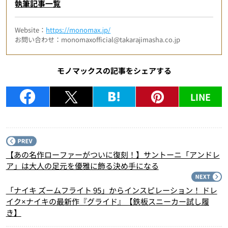
執筆記事一覧
Website：
https://monomax.jp/
お問い合わせ：monomaxofficial@takarajimasha.co.jp
モノマックスの記事をシェアする
LINE
P
【あの名作ローファーがついに復刻！】サントーニ「アンドレ
ア」は大人の足元を優雅に飾る決め手になる
N
「ナイキ ズームフライト 95」からインスピレーション！ ドレ
イク×ナイキの最新作『グライド』【鉄板スニーカー試し履
き】