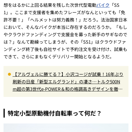
想をはるかに上回る結果を残した次世代型電動
バイク
「SS
1」。ここまで支援者を集めたフレーズがなんといっても「免
許不要！」「ヘルメットは努力義務！」だろう。法治国家日本
において、そんなバイクが本当に存在するのだろうか。「もし
やクラウドファンディングで支援金を募った新手のサギなので
は？」なんて勘繰ってしまうが、その「SS1」はクラウドファ
ンディング終了後も自社サイトで予約注文を受け付け、試乗も
できて、さらにまもなくデリバリー開始となるようだ。
【アルヴェルに勝てる？】小沢コージが試乗！16年ぶり
刷新の日産「新型エルグランド」の凄さ…トルク500N
m超の第3世代e-POWER＆和の格調高きデザインを徹底
チェック
特定小型原動機付自転車って何だ？