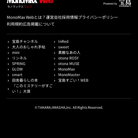
MonoMax Webとは？
運営会社
採用情報
プライバシーポリシー
利用規約
広告掲載について
宝島チャンネル
InRed
大人のおしゃれ手帖
sweet
mini
素敵なあの人
リンネル
otona ROSY
SPRiNG
otona MUSE
GLOW
MonoMax
smart
MonoMaster
田舎暮らしの本
宝島すごい！WEB
『このミステリーがすご
い！』大賞
© TAKARAJIMASHA,Inc. All Rights Reserved.