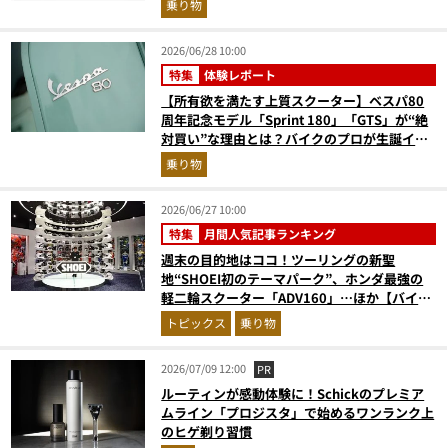
乗り物
2026/06/28 10:00
特集
体験レポート
【所有欲を満たす上質スクーター】ベスパ80
周年記念モデル「Sprint 180」「GTS」が“絶
対買い”な理由とは？バイクのプロが生誕イベ
ントから実車レビュー！
乗り物
2026/06/27 10:00
特集
月間人気記事ランキング
週末の目的地はココ！ツーリングの新聖
地“SHOEI初のテーマパーク”、ホンダ最強の
軽二輪スクーター「ADV160」…ほか【バイク
の人気記事ランキングベスト3】（2026年5月
トピックス
乗り物
版）
2026/07/09 12:00
PR
ルーティンが感動体験に！Schickのプレミア
ムライン「プロジスタ」で始めるワンランク上
のヒゲ剃り習慣