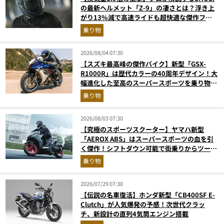
の最新ヘルメット「Z-9」の凄さとは？浮き上
がり13%減で高速ライドも超快適な傑作フル
フェイス
乗り物
2026/08/04 07:30
【スズキ最高峰の傑作バイク】新型「GSX-
R1000R」は歴代カラーの40周年デザイン！大
幅進化した至高のスーパースポーツを乗り物ラ
イターが解説
乗り物
2026/08/03 07:30
【究極のスポーツスクーター】ヤマハ新型
「AEROX ABS」はスーパースポーツの血を引
く傑作！シフトダウン可能で街乗りからツーリ
ングまで最強
乗り物
2026/07/29 07:30
【伝説の名車復活】ホンダ新型「CB400SF E-
Clutch」が人気爆発の予感！次世代クラッ
チ、新設計の直列4気筒エンジン搭載