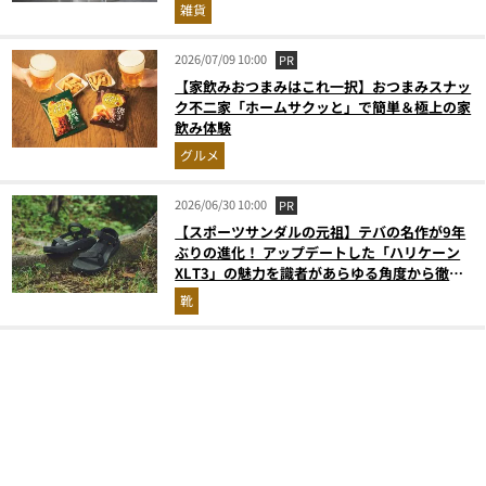
雑貨
2026/07/09 10:00
PR
【家飲みおつまみはこれ一択】おつまみスナッ
ク不二家「ホームサクッと」で簡単＆極上の家
飲み体験
グルメ
2026/06/30 10:00
PR
【スポーツサンダルの元祖】テバの名作が9年
ぶりの進化！ アップデートした「ハリケーン
XLT3」の魅力を識者があらゆる角度から徹底
解説！
靴