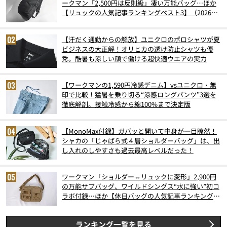
ークマン「2,500円は反則級」凄い万能バッグ…ほか
【リュックの人気記事ランキングベスト3】（2026年
6月版）
【汗だく通勤からの解放】ユニクロのポロシャツが夏
ビジネスの大正解！オリヒカの透け防止シャツも優
秀。酷暑も涼しい顔で働ける超快適ウエアの実力
【ワークマンの1,590円冷感デニム】vsユニクロ・無
印で比較！猛暑を乗り切る“涼感ロングパンツ”3選を
徹底解剖。接触冷感から綿100%まで決定版
【MonoMax付録】ガバッと開いて中身が一目瞭然！
シャカの「じゃばら式４層ショルダーバッグ」は、出
し入れのしやすさも過去最高レベルだった！
ワークマン「ショルダー⇔リュックに変形」2,900円
の万能サブバッグ、ワイルドシングス“水に強い”初コ
ラボ付録…ほか【休日バッグの人気記事ランキングベ
スト3】（2026年6月版）
ランキング一覧を見る