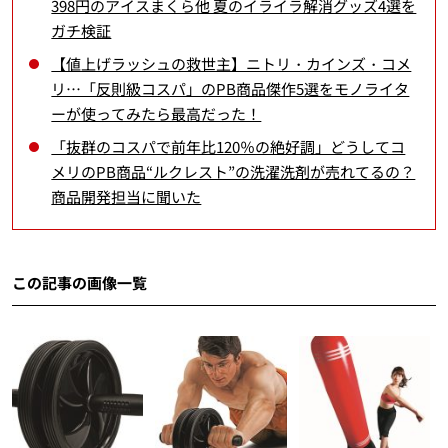
398円のアイスまくら他 夏のイライラ解消グッズ4選を
ガチ検証
【値上げラッシュの救世主】ニトリ・カインズ・コメ
リ…「反則級コスパ」のPB商品傑作5選をモノライタ
ーが使ってみたら最高だった！
「抜群のコスパで前年比120％の絶好調」どうしてコ
メリのPB商品“ルクレスト”の洗濯洗剤が売れてるの？
商品開発担当に聞いた
この記事の画像一覧