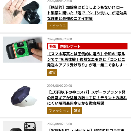
2026/08/05 20:00
【絶望的】加齢臭はどうしようもない!? ロー
ト製薬に聞いた「泡でゴシゴシ洗い」が逆効果
な理由と最強のニオイ対策
トピックス
2026/08/03 20:00
特集
体験レポート
【スマホ写真とは圧倒的に違う】令和の“写ル
ンです”を再体験！強烈なエモさと「コンビニ
発送＆アプリ受け取り」が唯一無二で楽しすぎ
た
雑貨
2026/08/02 20:00
【1万円以下の神コスパ】スポーツブランド発
の日常ギアが猛暑の救世主に！デサントの壊れ
にくい晴雨兼用傘ほかを徹底解説
ファッション
雑貨
2026/08/02 15:00
【SOPHNET. × objcts.io】待望の初コラボモ