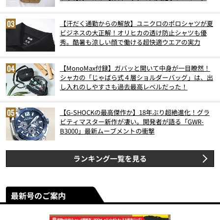
スト3】（2026年6月版）
【汗だく通勤からの解放】ユニクロのポロシャツが夏
ビジネスの大正解！オリヒカの透け防止シャツも優
秀。酷暑も涼しい顔で働ける超快適ウエアの実力
【MonoMax付録】ガバッと開いて中身が一目瞭然！
シャカの「じゃばら式４層ショルダーバッグ」は、出
し入れのしやすさも過去最高レベルだった！
【G-SHOCKの最高傑作か】18年ぶり超絶進化！グラ
ビティマスター新作が凄い。開発者が語る「GWR-
B3000」最新ムーブメントの衝撃
ランキング一覧を見る
最新号のご案内