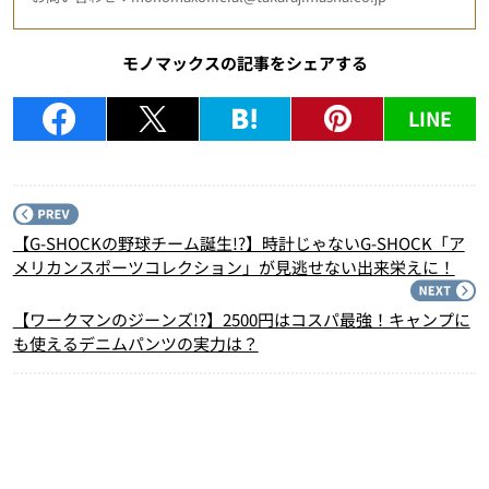
モノマックスの記事をシェアする
LINE
P
【G-SHOCKの野球チーム誕生!?】時計じゃないG-SHOCK「ア
メリカンスポーツコレクション」が見逃せない出来栄えに！
N
【ワークマンのジーンズ!?】2500円はコスパ最強！キャンプに
も使えるデニムパンツの実力は？