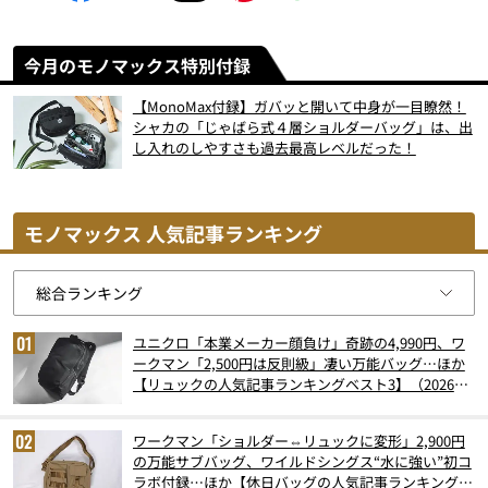
今月のモノマックス特別付録
【MonoMax付録】ガバッと開いて中身が一目瞭然！
シャカの「じゃばら式４層ショルダーバッグ」は、出
し入れのしやすさも過去最高レベルだった！
モノマックス 人気記事ランキング
ユニクロ「本業メーカー顔負け」奇跡の4,990円、ワ
ークマン「2,500円は反則級」凄い万能バッグ…ほか
【リュックの人気記事ランキングベスト3】（2026年
6月版）
ワークマン「ショルダー⇔リュックに変形」2,900円
の万能サブバッグ、ワイルドシングス“水に強い”初コ
ラボ付録…ほか【休日バッグの人気記事ランキングベ