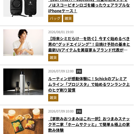
ノはスコーピオンロゴを纏ったウェアラブルな
iPhoneケース！
バッグ
雑貨
2026/08/01 19:00
【将来シミだらけ…を防ぐ】今すぐ始めるべき
男の“グッドエイジング”！日焼け予防の基本と
最新UVアイテムを美容家＆ブランド代表がプ
ロ目線で指南／大人の価値向上研究所
雑貨
2026/07/09 12:00
PR
ルーティンが感動体験に！Schickのプレミア
ムライン「プロジスタ」で始めるワンランク上
のヒゲ剃り習慣
雑貨
2026/07/09 10:00
PR
【家飲みおつまみはこれ一択】おつまみスナッ
ク不二家「ホームサクッと」で簡単＆極上の家
飲み体験