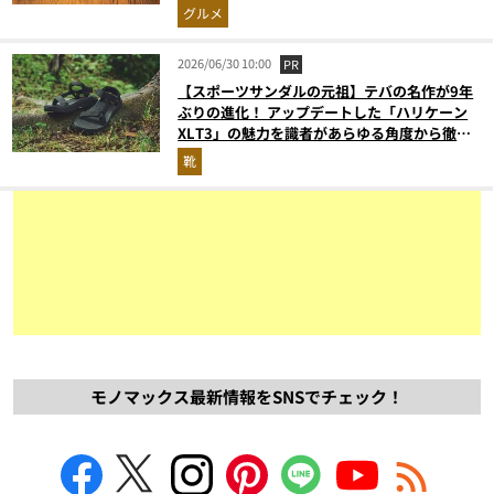
グルメ
2026/06/30 10:00
PR
【スポーツサンダルの元祖】テバの名作が9年
ぶりの進化！ アップデートした「ハリケーン
XLT3」の魅力を識者があらゆる角度から徹底
解説！
靴
モノマックス最新情報をSNSでチェック！