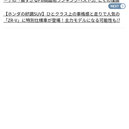
N
【ホンダの好調SUV】ひとクラス上の車格感と走りで人気の
「ZR-V」に特別仕様車が登場！主力モデルになる可能性も!?