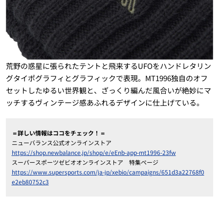
荒野の惑星に張られたテントと飛来するUFOをハンドレタリン
グタイポグラフィとグラフィックで表現。MT1996独自のオフ
セットしたゆるい世界観と、ざっくり編んだ風合いが絶妙にマ
ッチするヴィンテージ感あふれるデザインに仕上げている。
＝詳しい情報はココをチェック！＝
ニューバランス公式オンラインストア
https://shop.newbalance.jp/shop/e/eEnb-app-mt1996-23fw
スーパースポーツゼビオオンラインストア 特集ページ
https://www.supersports.com/ja-jp/xebio/campaigns/651d3a22768f0
e2eb80752c3