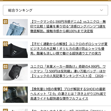
【ワークマンの1,590円冷感デニム】vsユニクロ・無
印で比較！猛暑を乗り切る“涼感ロングパンツ”3選を
徹底解剖。接触冷感から綿100%まで決定版
【汗だく通勤からの解放】ユニクロのポロシャツが夏
ビジネスの大正解！オリヒカの透け防止シャツも優
秀。酷暑も涼しい顔で働ける超快適ウエアの実力
ユニクロ「本業メーカー顔負け」奇跡の4,990円、ワ
ークマン「2,500円は反則級」凄い万能バッグ…ほか
【リュックの人気記事ランキングベスト3】（2026年
6月版）
【換気量1.9倍の衝撃】プロが解説するSHOEIの最新
ヘルメット「Z-9」の凄さとは？浮き上がり13%減で
高速ライドも超快適な傑作フルフェイス