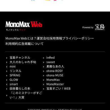
MonoMax Webとは？
運営会社
採用情報
プライバシーポリシー
利用規約
広告掲載について
宝島チャンネル
InRed
大人のおしゃれ手帖
sweet
mini
素敵なあの人
リンネル
otona ROSY
SPRiNG
otona MUSE
GLOW
MonoMax
smart
MonoMaster
田舎暮らしの本
宝島すごい！WEB
『このミステリーがすご
い！』大賞
© TAKARAJIMASHA,Inc. All Rights Reserved.