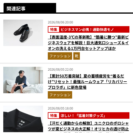
関連記事
2026/08/06 20:00
特集
ビジネスマン必携！通勤快適モノ
【表面温度-3℃の革新靴】“酷暑に勝つ”最新ビ
ジネスウェアを解説！巨大通気口シューズ＆イ
オンの洗える1万円台セットアップほか
ファッション
靴
2026/08/05 22:00
【累計50万着突破】夏の蓄積疲労を“着るだ
け”リセット！最強ルームウェア「リカバリー
プロラボ」に新色登場
ファッション
2026/08/05 18:00
特集
涼しい！「猛暑対策グッズ」
【汗だく通勤からの解放】ユニクロのポロシャ
ツが夏ビジネスの大正解！オリヒカの透け防止