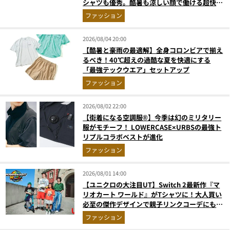
シャツも優秀。酷暑も涼しい顔で働ける超快適
ウエアの実力
ファッション
2026/08/04 20:00
【酷暑と豪雨の最適解】全身コロンビアで揃え
るべき！40℃超えの過酷な夏を快適にする
「最強テックウエア」セットアップ
ファッション
2026/08/02 22:00
【街着になる空調服®】今季は幻のミリタリー
服がモチーフ！ LOWERCASE×URBSの最強ト
リプルコラボベストが進化
ファッション
2026/08/01 14:00
【ユニクロの大注目UT】Switch 2最新作『マ
リオカート ワールド』がTシャツに！大人買い
必至の傑作デザインで親子リンクコーデにも最
適
ファッション