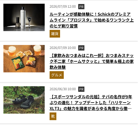
2026/07/09 12:00
PR
ルーティンが感動体験に！Schickのプレミア
ムライン「プロジスタ」で始めるワンランク上
のヒゲ剃り習慣
雑貨
2026/07/09 10:00
PR
【家飲みおつまみはこれ一択】おつまみスナッ
ク不二家「ホームサクッと」で簡単＆極上の家
飲み体験
グルメ
2026/06/30 10:00
PR
【スポーツサンダルの元祖】テバの名作が9年
ぶりの進化！ アップデートした「ハリケーン
XLT3」の魅力を識者があらゆる角度から徹底
解説！
靴