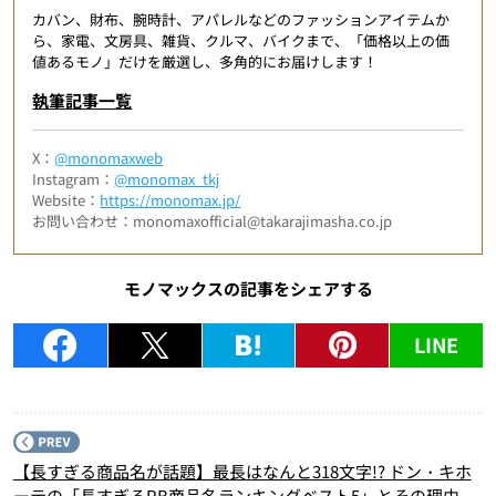
カバン、財布、腕時計、アパレルなどのファッションアイテムか
ら、家電、文房具、雑貨、クルマ、バイクまで、「価格以上の価
値あるモノ」だけを厳選し、多角的にお届けします！
執筆記事一覧
X：
@monomaxweb
Instagram：
@monomax_tkj
Website：
https://monomax.jp/
お問い合わせ：monomaxofficial@takarajimasha.co.jp
モノマックスの記事をシェアする
LINE
P
【長すぎる商品名が話題】最長はなんと318文字!? ドン・キホ
ーテの「長すぎるPB商品名ランキングベスト5」とその理由