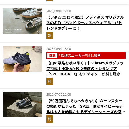
2026/08/01 22:00
【アダム エ ロペ限定】アディダス オリジナル
スの名作「ハンドボール スペツィアル」がト
レンドのグレーに！
靴
2026/08/01 18:00
特集
"鉄板スニーカー"試し履き
【山の悪路を喰い尽くす】Vibramメガグリッ
プ搭載！HOKAが放つ無敵のトレランギア
「SPEEDGOAT 7」をエディターが試し履き
靴
2026/07/30 22:00
【50万回踏んでもヘタらない】ムーンスター
の技術が詰まった「SPxx」限定ネイビーモデ
ルは大人を納得させるデイリーシューズの傑作
だ
靴