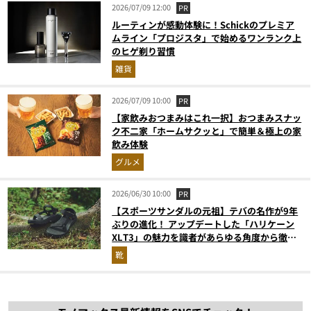
2026/07/09 12:00
PR
ルーティンが感動体験に！Schickのプレミア
ムライン「プロジスタ」で始めるワンランク上
のヒゲ剃り習慣
雑貨
2026/07/09 10:00
PR
【家飲みおつまみはこれ一択】おつまみスナッ
ク不二家「ホームサクッと」で簡単＆極上の家
飲み体験
グルメ
2026/06/30 10:00
PR
【スポーツサンダルの元祖】テバの名作が9年
ぶりの進化！ アップデートした「ハリケーン
XLT3」の魅力を識者があらゆる角度から徹底
解説！
靴