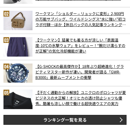
6月版）
ワークマン「ショルダー⇔リュックに変形」2,900円
の万能サブバッグ、ワイルドシングス“水に強い”初コ
ラボ付録…ほか【休日バッグの人気記事ランキングベ
スト3】（2026年6月版）
【ワークマン】猛暑でも着る方が涼しい「表面温
度-10℃の氷撃ウェア」をレビュー！“腕だけ濡らすの
が正解”の気化冷却機能が凄い
【G-SHOCKの最高傑作か】18年ぶり超絶進化！グラ
ビティマスター新作が凄い。開発者が語る「GWR-
B3000」最新ムーブメントの衝撃
【汗だく通勤からの解放】ユニクロのポロシャツが夏
ビジネスの大正解！オリヒカの透け防止シャツも優
秀。酷暑も涼しい顔で働ける超快適ウエアの実力
ランキング一覧を見る