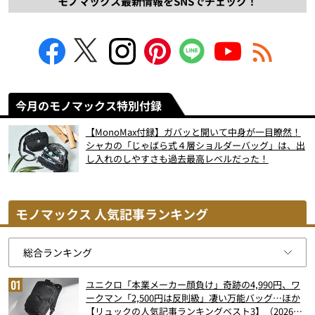
モノマックス最新情報をSNSでチェック！
今月のモノマックス特別付録
【MonoMax付録】ガバッと開いて中身が一目瞭然！
シャカの「じゃばら式４層ショルダーバッグ」は、出
し入れのしやすさも過去最高レベルだった！
モノマックス 人気記事ランキング
ユニクロ「本業メーカー顔負け」奇跡の4,990円、ワ
ークマン「2,500円は反則級」凄い万能バッグ…ほか
【リュックの人気記事ランキングベスト3】（2026年