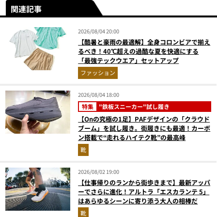
関連記事
2026/08/04 20:00
【酷暑と豪雨の最適解】全身コロンビアで揃え
るべき！40℃超えの過酷な夏を快適にする
「最強テックウエア」セットアップ
ファッション
2026/08/04 18:00
特集
"鉄板スニーカー"試し履き
【Onの究極の1足】PAFデザインの「クラウド
ブーム」を試し履き。街履きにも最適！カーボ
ン搭載で“走れるハイテク靴”の最高峰
靴
2026/08/02 19:00
【仕事帰りのランから街歩きまで】最新アッパ
ーでさらに進化！アルトラ「エスカランテ 5」
はあらゆるシーンに寄り添う大人の相棒だ
靴