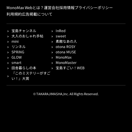
MonoMax Webとは？
運営会社
採用情報
プライバシーポリシー
利用規約
広告掲載について
宝島チャンネル
InRed
大人のおしゃれ手帖
sweet
mini
素敵なあの人
リンネル
otona ROSY
SPRiNG
otona MUSE
GLOW
MonoMax
smart
MonoMaster
田舎暮らしの本
宝島すごい！WEB
『このミステリーがすご
い！』大賞
© TAKARAJIMASHA,Inc. All Rights Reserved.