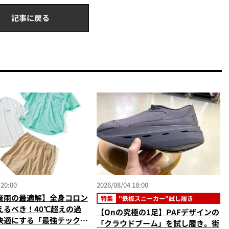
記事に戻る
 20:00
2026/08/04 18:00
豪雨の最適解】全身コロン
特集
"鉄板スニーカー"試し履き
えるべき！40℃超えの過
【Onの究極の1足】PAFデザインの
快適にする「最強テックウ
「クラウドブーム」を試し履き。街