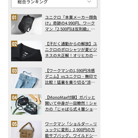
ユニクロ「本業メーカー顔負
け」奇跡の4,990円、ワーク
マン「2,500円は反則級」凄
い万能バッグ…ほか【リュッ
クの人気記事ランキングベス
【汗だく通勤からの解放】ユ
ト3】（2026年6月版）
ニクロのポロシャツが夏ビジ
ネスの大正解！オリヒカの透
け防止シャツも優秀。酷暑も
涼しい顔で働ける超快適ウエ
【ワークマンの1,590円冷感
アの実力
デニム】vsユニクロ・無印で
比較！猛暑を乗り切る“涼感
ロングパンツ”3選を徹底解
剖。接触冷感から綿100%ま
【MonoMax付録】ガバッと
で決定版
開いて中身が一目瞭然！シャ
カの「じゃばら式４層ショル
ダーバッグ」は、出し入れの
しやすさも過去最高レベルだ
ワークマン「ショルダー⇔リ
った！
ュックに変形」2,900円の万
能サブバッグ、ワイルドシン