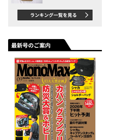
グス“水に強い”初コラボ付
録…ほか【休日バッグの人気
ランキング一覧を見る
記事ランキングベスト3】
（2026年6月版）
最新号のご案内