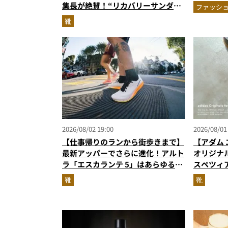
エア」セ
集長が絶賛！“リカバリーサンダル
ファッシ
級に快適”な3Dプリントスニーカー
靴
『コレ買いです』Vol.173
2026/08/02 19:00
2026/08/01
【仕事帰りのランから街歩きまで】
【アダム 
最新アッパーでさらに進化！アルト
オリジナ
ラ「エスカランテ 5」はあらゆるシ
スペツィ
ーンに寄り添う大人の相棒だ
に！
靴
靴