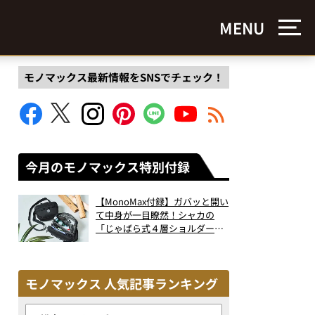
MENU
モノマックス最新情報をSNSでチェック！
今月のモノマックス特別付録
【MonoMax付録】ガバッと開い
て中身が一目瞭然！シャカの
「じゃばら式４層ショルダーバ
ッグ」は、出し入れのしやすさ
も過去最高レベルだった！
モノマックス 人気記事ランキング