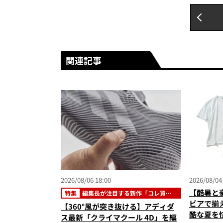
関連記事
2026/08/06 18:00
2026/08/04
【酷暑と
特集
編集長が注目する新作「コレ買い
です」
ビアで揃
【360°風が突き抜ける】アディダ
酷な夏を
ス最新「クライマクール 4D」を編