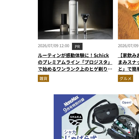
2026/07/09 12:00
2026/07/09
PR
ルーティンが感動体験に！Schick
【家飲み
のプレミアムライン「プロジスタ」
まみスナ
で始めるワンランク上のヒゲ剃り習
と」で簡
慣
雑貨
グルメ