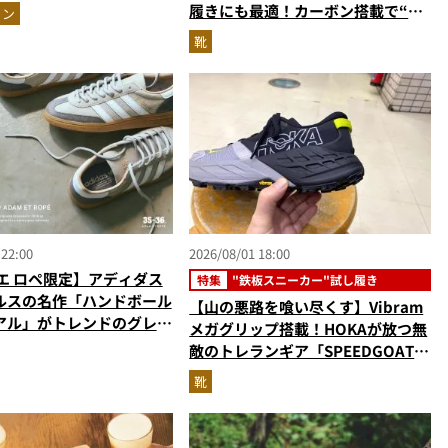
ットアップ
履きにも最適！カーボン搭載で“走
ョン
れるハイテク靴”の最高峰
靴
 22:00
2026/08/01 18:00
エ ロペ限定】アディダス
特集
"鉄板スニーカー"試し履き
ルスの名作「ハンドボール
【山の悪路を喰い尽くす】Vibram
アル」がトレンドのグレー
メガグリップ搭載！HOKAが放つ無
敵のトレランギア「SPEEDGOAT
7」をエディターが試し履き
靴