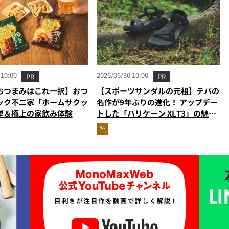
 10:00
2026/06/30 10:00
PR
PR
おつまみはこれ一択】おつ
【スポーツサンダルの元祖】テバの
ック不二家「ホームサクッ
名作が9年ぶりの進化！ アップデー
単＆極上の家飲み体験
トした「ハリケーン XLT3」の魅力
を識者があらゆる角度から徹底解
靴
説！