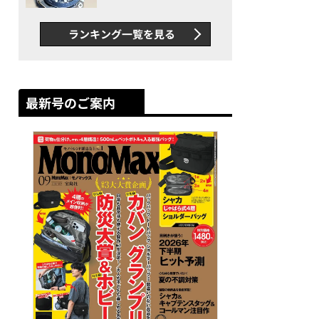
者が語る「GWR-B3000」最
新ムーブメントの衝撃
ランキング一覧を見る
最新号のご案内