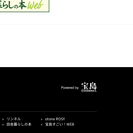
リンネル
otona ROSY
田舎暮らしの本
宝島すごい！WEB