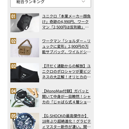
ユニクロ「本業メーカー顔負
け」奇跡の4,990円、ワーク
マン「2,500円は反則級」凄
い万能バッグ…ほか【リュッ
クの人気記事ランキングベス
ワークマン「ショルダー⇔リ
ト3】（2026年6月版）
ュックに変形」2,900円の万
能サブバッグ、ワイルドシン
グス“水に強い”初コラボ付
録…ほか【休日バッグの人気
【汗だく通勤からの解放】ユ
記事ランキングベスト3】
ニクロのポロシャツが夏ビジ
（2026年6月版）
ネスの大正解！オリヒカの透
け防止シャツも優秀。酷暑も
涼しい顔で働ける超快適ウエ
【MonoMax付録】ガバッと
アの実力
開いて中身が一目瞭然！シャ
カの「じゃばら式４層ショル
ダーバッグ」は、出し入れの
しやすさも過去最高レベルだ
【G-SHOCKの最高傑作か】
った！
18年ぶり超絶進化！グラビテ
ィマスター新作が凄い。開発