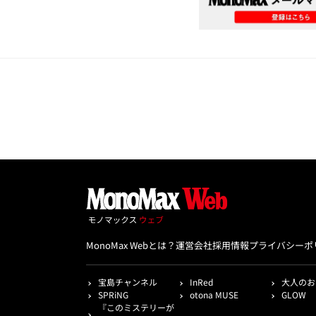
MonoMax Webとは？
運営会社
採用情報
プライバシーポ
宝島チャンネル
InRed
大人のお
SPRiNG
otona MUSE
GLOW
『このミステリーが