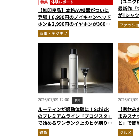
【ユニクロ
特集
体験レポート
最新作『
【無印良品】本格AV機器がついに
がTシャ
登場！6,990円のノイキャンヘッド
デザイン
ホン＆2,990円のイヤホンが360度
ファッシ
適
スキなしの本気作だった
家電・デジモノ
2026/07/09 12:00
2026/07/09
PR
ルーティンが感動体験に！Schick
【家飲み
のプレミアムライン「プロジスタ」
まみスナ
で始めるワンランク上のヒゲ剃り習
と」で簡
慣
雑貨
グルメ