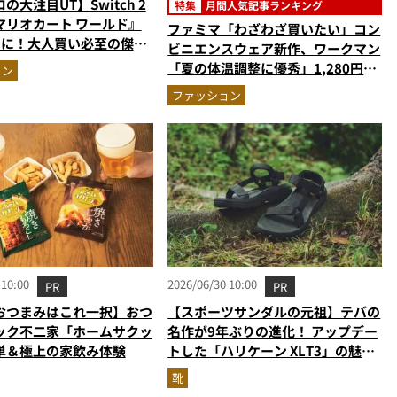
の大注目UT】Switch 2
特集
月間人気記事ランキング
マリオカート ワールド』
ファミマ「わざわざ買いたい」コン
ツに！大人買い必至の傑作
ビニエンスウェア新作、ワークマン
で親子リンクコーデにも最
「夏の体温調整に優秀」1,280円の
ョン
大正解…ほか【コスパ服の人気記事
ファッション
ランキングベスト3】（2026年6月
版）
 10:00
2026/06/30 10:00
PR
PR
おつまみはこれ一択】おつ
【スポーツサンダルの元祖】テバの
ック不二家「ホームサクッ
名作が9年ぶりの進化！ アップデー
単＆極上の家飲み体験
トした「ハリケーン XLT3」の魅力
を識者があらゆる角度から徹底解
靴
説！