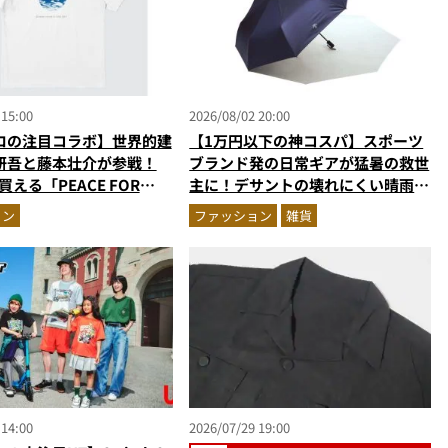
 15:00
2026/08/02 20:00
ロの注目コラボ】世界的建
【1万円以下の神コスパ】スポーツ
研吾と藤本壮介が参戦！
ブランド発の日常ギアが猛暑の救世
買える「PEACE FOR
主に！デサントの壊れにくい晴雨兼
新作
用傘ほかを徹底解説
ョン
ファッション
雑貨
 14:00
2026/07/29 19:00