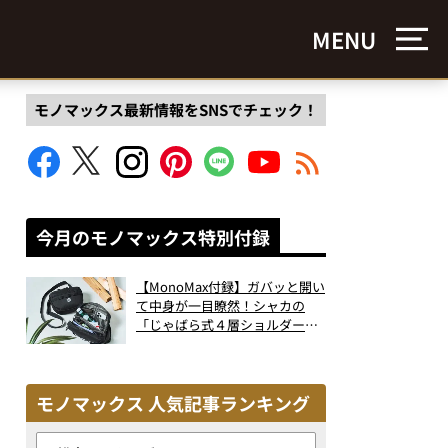
MENU
モノマックス最新情報をSNSでチェック！
今月のモノマックス特別付録
【MonoMax付録】ガバッと開い
て中身が一目瞭然！シャカの
「じゃばら式４層ショルダーバ
ッグ」は、出し入れのしやすさ
も過去最高レベルだった！
モノマックス 人気記事ランキング