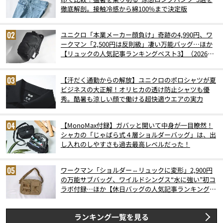
徹底解剖。接触冷感から綿100%まで決定版
ユニクロ「本業メーカー顔負け」奇跡の4,990円、ワ
ークマン「2,500円は反則級」凄い万能バッグ…ほか
【リュックの人気記事ランキングベスト3】（2026年
6月版）
【汗だく通勤からの解放】ユニクロのポロシャツが夏
ビジネスの大正解！オリヒカの透け防止シャツも優
秀。酷暑も涼しい顔で働ける超快適ウエアの実力
【MonoMax付録】ガバッと開いて中身が一目瞭然！
シャカの「じゃばら式４層ショルダーバッグ」は、出
し入れのしやすさも過去最高レベルだった！
ワークマン「ショルダー⇔リュックに変形」2,900円
の万能サブバッグ、ワイルドシングス“水に強い”初コ
ラボ付録…ほか【休日バッグの人気記事ランキングベ
スト3】（2026年6月版）
ランキング一覧を見る