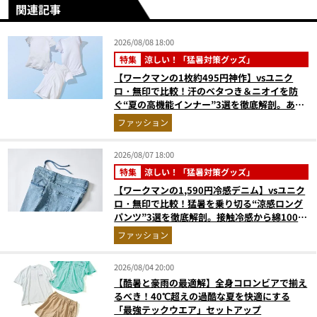
関連記事
2026/08/08 18:00
特集
涼しい！「猛暑対策グッズ」
【ワークマンの1枚約495円神作】vsユニク
ロ・無印で比較！汗のベタつき＆ニオイを防
ぐ“夏の高機能インナー”3選を徹底解剖。あな
たに最適な1着は？
ファッション
2026/08/07 18:00
特集
涼しい！「猛暑対策グッズ」
【ワークマンの1,590円冷感デニム】vsユニク
ロ・無印で比較！猛暑を乗り切る“涼感ロング
パンツ”3選を徹底解剖。接触冷感から綿100%
まで決定版
ファッション
2026/08/04 20:00
【酷暑と豪雨の最適解】全身コロンビアで揃え
るべき！40℃超えの過酷な夏を快適にする
「最強テックウエア」セットアップ