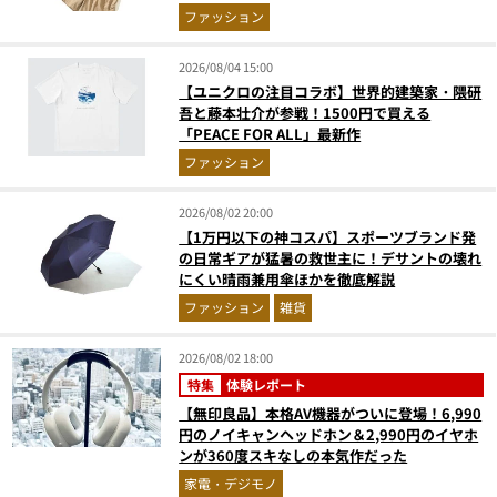
ファッション
2026/08/04 15:00
【ユニクロの注目コラボ】世界的建築家・隈研
吾と藤本壮介が参戦！1500円で買える
「PEACE FOR ALL」最新作
ファッション
2026/08/02 20:00
【1万円以下の神コスパ】スポーツブランド発
の日常ギアが猛暑の救世主に！デサントの壊れ
にくい晴雨兼用傘ほかを徹底解説
ファッション
雑貨
2026/08/02 18:00
特集
体験レポート
【無印良品】本格AV機器がついに登場！6,990
円のノイキャンヘッドホン＆2,990円のイヤホ
ンが360度スキなしの本気作だった
家電・デジモノ