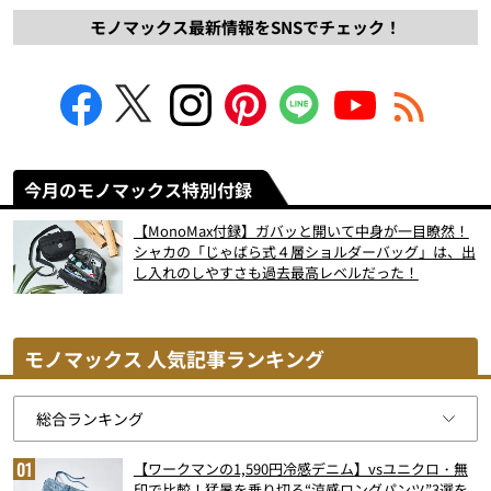
モノマックス最新情報をSNSでチェック！
今月のモノマックス特別付録
【MonoMax付録】ガバッと開いて中身が一目瞭然！
シャカの「じゃばら式４層ショルダーバッグ」は、出
し入れのしやすさも過去最高レベルだった！
モノマックス 人気記事ランキング
【ワークマンの1,590円冷感デニム】vsユニクロ・無
印で比較！猛暑を乗り切る“涼感ロングパンツ”3選を