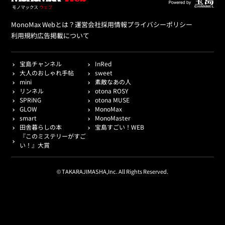
MonoMax Webとは？
運営会社
採用情報
プライバシーポリシー
利用規約
広告掲載について
宝島チャンネル
InRed
大人のおしゃれ手帖
sweet
mini
素敵なあの人
リンネル
otona ROSY
SPRiNG
otona MUSE
GLOW
MonoMax
smart
MonoMaster
田舎暮らしの本
宝島すごい！WEB
『このミステリーがすご
い！』大賞
© TAKARAJIMASHA,Inc. All Rights Reserved.