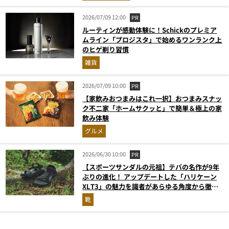
2026/07/09 12:00
PR
ルーティンが感動体験に！Schickのプレミア
ムライン「プロジスタ」で始めるワンランク上
のヒゲ剃り習慣
雑貨
2026/07/09 10:00
PR
【家飲みおつまみはこれ一択】おつまみスナッ
ク不二家「ホームサクッと」で簡単＆極上の家
飲み体験
グルメ
2026/06/30 10:00
PR
【スポーツサンダルの元祖】テバの名作が9年
ぶりの進化！ アップデートした「ハリケーン
XLT3」の魅力を識者があらゆる角度から徹底
解説！
靴