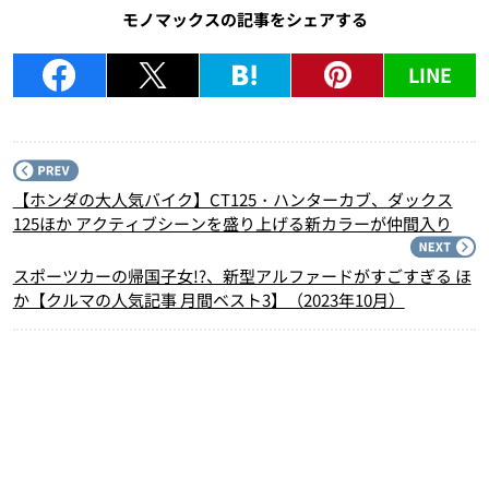
モノマックスの記事をシェアする
LINE
P
【ホンダの大人気バイク】CT125・ハンターカブ、ダックス
125ほか アクティブシーンを盛り上げる新カラーが仲間入り
N
スポーツカーの帰国子女!?、新型アルファードがすごすぎる ほ
か【クルマの人気記事 月間ベスト3】（2023年10月）