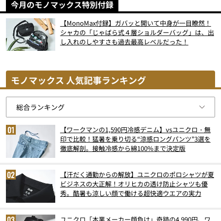
今月のモノマックス特別付録
【MonoMax付録】ガバッと開いて中身が一目瞭然！
シャカの「じゃばら式４層ショルダーバッグ」は、出
し入れのしやすさも過去最高レベルだった！
モノマックス 人気記事ランキング
【ワークマンの1,590円冷感デニム】vsユニクロ・無
印で比較！猛暑を乗り切る“涼感ロングパンツ”3選を
徹底解剖。接触冷感から綿100%まで決定版
【汗だく通勤からの解放】ユニクロのポロシャツが夏
ビジネスの大正解！オリヒカの透け防止シャツも優
秀。酷暑も涼しい顔で働ける超快適ウエアの実力
ユニクロ「本業メーカー顔負け」奇跡の4,990円、ワ