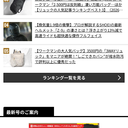
ークマン「2,500円は反則級」凄い万能バッグ…ほか
【リュックの人気記事ランキングベスト3】（2026年
6月版）
【換気量1.9倍の衝撃】プロが解説するSHOEIの最新
ヘルメット「Z-9」の凄さとは？浮き上がり13%減で
高速ライドも超快適な傑作フルフェイス
【ワークマンの大人気バッグ】3500円の「3WAYリュ
ック」をマニアが絶賛！“しごできカバン”が撥水防汚
で評判以上に優秀だった
ランキング一覧を見る
最新号のご案内