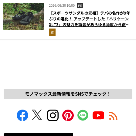
2026/06/30 10:00
PR
【スポーツサンダルの元祖】テバの名作が9年
ぶりの進化！ アップデートした「ハリケーン
XLT3」の魅力を識者があらゆる角度から徹底
解説！
靴
モノマックス最新情報をSNSでチェック！