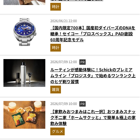
時計
2026/06/21 22:00
【国内限定700本】国産初ダイバーズのDNAを
継承！セイコー「プロスペックス」PADI創設
60周年記念モデル
時計
2026/07/09 12:00
PR
ルーティンが感動体験に！Schickのプレミア
ムライン「プロジスタ」で始めるワンランク上
のヒゲ剃り習慣
雑貨
2026/07/09 10:00
PR
【家飲みおつまみはこれ一択】おつまみスナッ
ク不二家「ホームサクッと」で簡単＆極上の家
飲み体験
グルメ