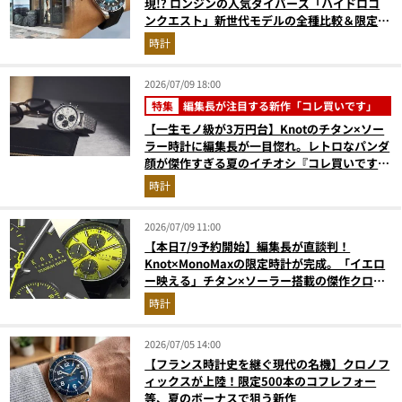
現!? ロンジンの人気ダイバーズ「ハイドロコ
ンクエスト」新世代モデルの全種比較＆限定品
が揃う激アツ空間へ！
時計
2026/07/09 18:00
特集
編集長が注目する新作「コレ買いです」
【一生モノ級が3万円台】Knotのチタン×ソー
ラー時計に編集長が一目惚れ。レトロなパンダ
顔が傑作すぎる夏のイチオシ『コレ買いです』
Vol.169
時計
2026/07/09 11:00
【本日7/9予約開始】編集長が直談判！
Knot×MonoMaxの限定時計が完成。「イエロ
ー映える」チタン×ソーラー搭載の傑作クロノ
グラフ
時計
2026/07/05 14:00
【フランス時計史を継ぐ現代の名機】クロノフ
ィックスが上陸！限定500本のコフレフォー
等、夏のボーナスで狙う新作