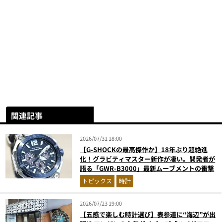
関連記事
2026/07/31 18:00
【G-SHOCKの最高傑作か】18年ぶり超絶進
化！グラビティマスター新作が凄い。開発者が
語る「GWR-B3000」最新ムーブメントの衝撃
トピックス
時計
2026/07/23 19:00
【五感で楽しむ時計選び】表参道に“海辺”が出