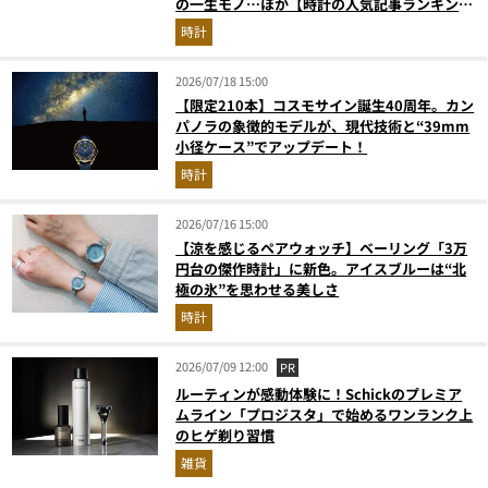
の一生モノ…ほか【時計の人気記事ランキング
ベスト3】（2026年6月版）
時計
2026/07/18 15:00
【限定210本】コスモサイン誕生40周年。カン
パノラの象徴的モデルが、現代技術と“39mm
小径ケース”でアップデート！
時計
2026/07/16 15:00
【涼を感じるペアウォッチ】ベーリング「3万
円台の傑作時計」に新色。アイスブルーは“北
極の氷”を思わせる美しさ
時計
2026/07/09 12:00
PR
ルーティンが感動体験に！Schickのプレミア
ムライン「プロジスタ」で始めるワンランク上
のヒゲ剃り習慣
雑貨