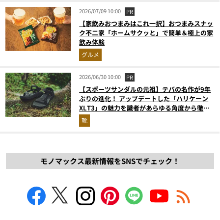
2026/07/09 10:00
PR
【家飲みおつまみはこれ一択】おつまみスナッ
ク不二家「ホームサクッと」で簡単＆極上の家
飲み体験
グルメ
2026/06/30 10:00
PR
【スポーツサンダルの元祖】テバの名作が9年
ぶりの進化！ アップデートした「ハリケーン
XLT3」の魅力を識者があらゆる角度から徹底
解説！
靴
モノマックス最新情報をSNSでチェック！