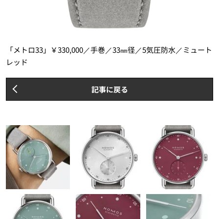
「メトロ33」￥330,000／手巻／33㎜径／5気圧防水／ミュート
レッド
記事に戻る