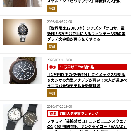
スケルトン「ビウォッチ2」は機械式入門にも
最適な一本
時計
2026/08/06 22:00
【世界限定12,000本】シチズン「ツヨサ」最
新作！6万円台で手に入るヴィンテージ調の黒
グラデ文字盤が男心をくすぐる
時計
2026/07/21 18:00
特集
“1万円以下”の傑作品
【1万円以下の傑作時計】タイメックス復刻版
＆カシオの角型アナデジが買い！大人が選ぶべ
きコスパ最強モデルを徹底解説
時計
2026/07/20 19:00
特集
月間人気記事ランキング
ファミマ「妥協感ゼロ」コンビニエンスウェア
の1,998円腕時計、キングセイコー「VANAC」