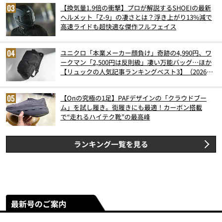
【換気量1.9倍の衝撃】プロが解説するSHOEIの最新
ヘルメット「Z-9」の凄さとは？浮き上がり13%減で
高速ライドも超快適な傑作フルフェイス
ユニクロ「本業メーカー顔負け」奇跡の4,990円、ワ
ークマン「2,500円は反則級」凄い万能バッグ…ほか
【リュックの人気記事ランキングベスト3】（2026年
6月版）
【Onの究極の1足】PAFデザインの「クラウドブー
ム」を試し履き。街履きにも最適！カーボン搭載
で“走れるハイテク靴”の最高峰
ランキング一覧を見る
最新号のご案内