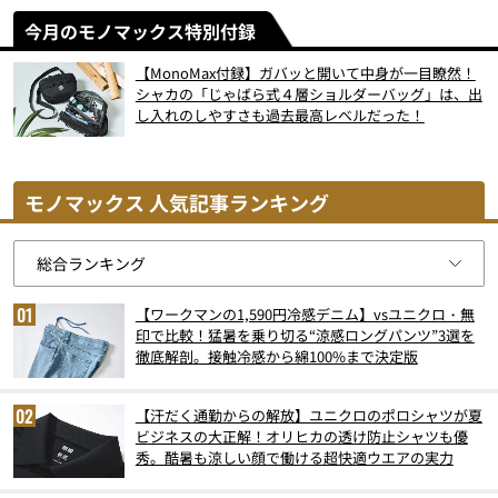
今月のモノマックス特別付録
【MonoMax付録】ガバッと開いて中身が一目瞭然！
シャカの「じゃばら式４層ショルダーバッグ」は、出
し入れのしやすさも過去最高レベルだった！
モノマックス 人気記事ランキング
【ワークマンの1,590円冷感デニム】vsユニクロ・無
印で比較！猛暑を乗り切る“涼感ロングパンツ”3選を
徹底解剖。接触冷感から綿100%まで決定版
【汗だく通勤からの解放】ユニクロのポロシャツが夏
ビジネスの大正解！オリヒカの透け防止シャツも優
秀。酷暑も涼しい顔で働ける超快適ウエアの実力