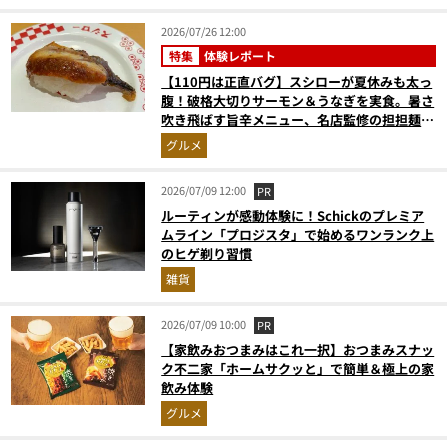
2026/07/26 12:00
特集
体験レポート
【110円は正直バグ】スシローが夏休みも太っ
腹！破格大切りサーモン＆うなぎを実食。暑さ
吹き飛ばす旨辛メニュー、名店監修の担担麺も
ヤバすぎた
グルメ
2026/07/09 12:00
PR
ルーティンが感動体験に！Schickのプレミア
ムライン「プロジスタ」で始めるワンランク上
のヒゲ剃り習慣
雑貨
2026/07/09 10:00
PR
【家飲みおつまみはこれ一択】おつまみスナッ
ク不二家「ホームサクッと」で簡単＆極上の家
飲み体験
グルメ