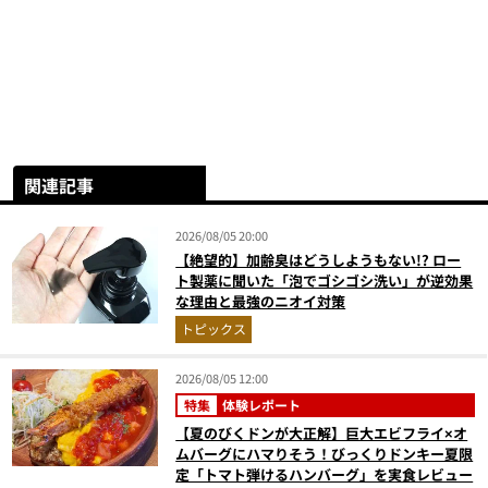
関連記事
2026/08/05 20:00
【絶望的】加齢臭はどうしようもない!? ロー
ト製薬に聞いた「泡でゴシゴシ洗い」が逆効果
な理由と最強のニオイ対策
トピックス
2026/08/05 12:00
特集
体験レポート
【夏のびくドンが大正解】巨大エビフライ×オ
ムバーグにハマりそう！びっくりドンキー夏限
定「トマト弾けるハンバーグ」を実食レビュー