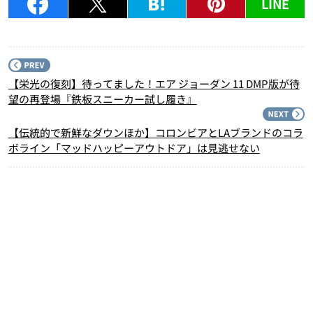
LINE
P
【栄光の復刻】待ってました！エア ジョーダン 11 DMP版が待
望の再登場『鉄板スニーカー試し履き』
N
【伝統的で新鮮なダウンほか】コロンビアとLAブランドのコラ
ボライン「マッドハッピーアウトドア」は見逃せない