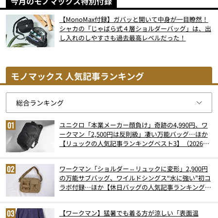
今月のモノマックス特別付録
【MonoMax付録】ガバッと開いて中身が一目瞭然！
シャカの「じゃばら式４層ショルダーバッグ」は、出
し入れのしやすさも過去最高レベルだった！
モノマックス 人気記事ランキング
ユニクロ「本業メーカー顔負け」奇跡の4,990円、ワ
ークマン「2,500円は反則級」凄い万能バッグ…ほか
【リュックの人気記事ランキングベスト3】（2026年
6月版）
ワークマン「ショルダー⇔リュックに変形」2,900円
の万能サブバッグ、ワイルドシングス“水に強い”初コ
ラボ付録…ほか【休日バッグの人気記事ランキングベ
スト3】（2026年6月版）
【ワークマン】猛暑でも着る方が涼しい「表面温