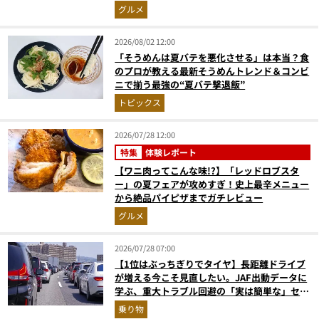
グルメ
2026/08/02 12:00
「そうめんは夏バテを悪化させる」は本当？食
のプロが教える最新そうめんトレンド＆コンビ
ニで揃う最強の“夏バテ撃退飯”
トピックス
2026/07/28 12:00
特集
体験レポート
【ワニ肉ってこんな味!?】「レッドロブスタ
ー」の夏フェアが攻めすぎ！史上最辛メニュー
から絶品パイピザまでガチレビュー
グルメ
2026/07/28 07:00
【1位はぶっちぎりでタイヤ】長距離ドライブ
が増える今こそ見直したい。JAF出動データに
学ぶ、重大トラブル回避の「実は簡単な」セル
フメンテ術
乗り物