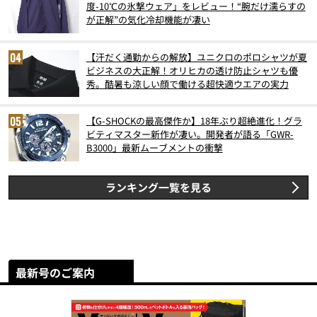
度-10℃の氷撃ウェア」をレビュー！“腕だけ濡らすの
が正解”の気化冷却機能が凄い
【汗だく通勤からの解放】ユニクロのポロシャツが夏
ビジネスの大正解！オリヒカの透け防止シャツも優
秀。酷暑も涼しい顔で働ける超快適ウエアの実力
【G-SHOCKの最高傑作か】18年ぶり超絶進化！グラ
ビティマスター新作が凄い。開発者が語る「GWR-
B3000」最新ムーブメントの衝撃
ランキング一覧を見る
最新号のご案内