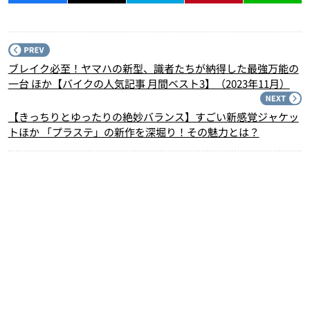
P
ブレイク必至！ヤマハの新型、識者たちが納得した最強万能の
一台 ほか【バイクの人気記事 月間ベスト3】（2023年11月）
N
【きっちりとゆったりの絶妙バランス】すごい新感覚ジャケッ
トほか 「プラステ」の新作を深堀り！その魅力とは？