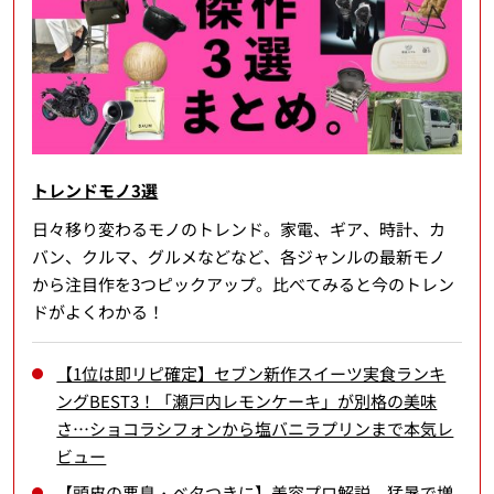
トレンドモノ3選
日々移り変わるモノのトレンド。家電、ギア、時計、カ
バン、クルマ、グルメなどなど、各ジャンルの最新モノ
から注目作を3つピックアップ。比べてみると今のトレン
ドがよくわかる！
【1位は即リピ確定】セブン新作スイーツ実食ランキ
ングBEST3！「瀬戸内レモンケーキ」が別格の美味
さ…ショコラシフォンから塩バニラプリンまで本気レ
ビュー
【頭皮の悪臭・ベタつきに】美容プロ解説、猛暑で増