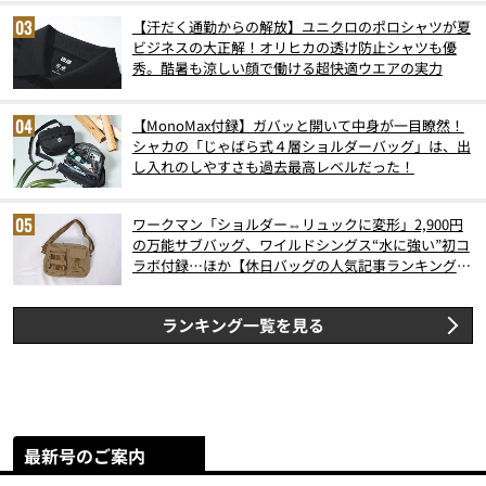
【汗だく通勤からの解放】ユニクロのポロシャツが夏
ビジネスの大正解！オリヒカの透け防止シャツも優
秀。酷暑も涼しい顔で働ける超快適ウエアの実力
【MonoMax付録】ガバッと開いて中身が一目瞭然！
シャカの「じゃばら式４層ショルダーバッグ」は、出
し入れのしやすさも過去最高レベルだった！
ワークマン「ショルダー⇔リュックに変形」2,900円
の万能サブバッグ、ワイルドシングス“水に強い”初コ
ラボ付録…ほか【休日バッグの人気記事ランキングベ
スト3】（2026年6月版）
ランキング一覧を見る
最新号のご案内