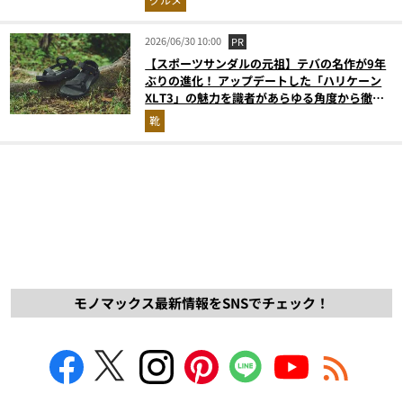
2026/06/30 10:00
PR
【スポーツサンダルの元祖】テバの名作が9年
ぶりの進化！ アップデートした「ハリケーン
XLT3」の魅力を識者があらゆる角度から徹底
解説！
靴
モノマックス最新情報をSNSでチェック！