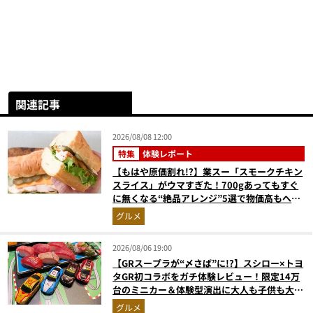
関連記事
2026/08/08 12:00
特集
体験レポート
【もはや原価割れ!?】業スー「スモークチキン
スライス」がウマすぎた！700gあってもすぐ
に無くなる“絶品アレンジ”5選で物価高もへっ
ちゃら
グルメ
2026/08/06 19:00
【GRスープラが“〆さば”に!?】スシロー×トヨ
タGR初コラボをガチ体験レビュー！限定14万
台のミニカー＆体験型演出に大人も子供も大興
奮間違いなし
グルメ