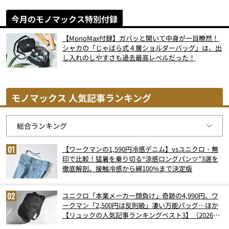
今月のモノマックス特別付録
【MonoMax付録】ガバッと開いて中身が一目瞭然！
シャカの「じゃばら式４層ショルダーバッグ」は、出
し入れのしやすさも過去最高レベルだった！
モノマックス 人気記事ランキング
【ワークマンの1,590円冷感デニム】vsユニクロ・無
印で比較！猛暑を乗り切る“涼感ロングパンツ”3選を
徹底解剖。接触冷感から綿100%まで決定版
ユニクロ「本業メーカー顔負け」奇跡の4,990円、ワ
ークマン「2,500円は反則級」凄い万能バッグ…ほか
【リュックの人気記事ランキングベスト3】（2026年
6月版）