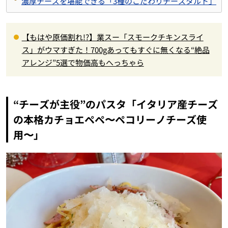
濃厚チーズを堪能できる「3種のこだわりチーズタルト」
【もはや原価割れ!?】業スー「スモークチキンスライ
ス」がウマすぎた！700gあってもすぐに無くなる“絶品
アレンジ”5選で物価高もへっちゃら
“チーズが主役”のパスタ「イタリア産チーズ
の本格カチョエペペ〜ペコリーノチーズ使
用〜」