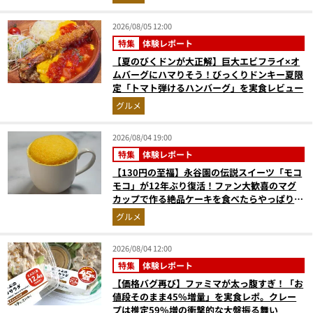
2026/08/05 12:00
特集
体験レポート
【夏のびくドンが大正解】巨大エビフライ×オ
ムバーグにハマりそう！びっくりドンキー夏限
定「トマト弾けるハンバーグ」を実食レビュー
グルメ
2026/08/04 19:00
特集
体験レポート
【130円の至福】永谷園の伝説スイーツ「モコ
モコ」が12年ぶり復活！ファン大歓喜のマグ
カップで作る絶品ケーキを食べたらやっぱり最
高にウマかった
グルメ
2026/08/04 12:00
特集
体験レポート
【価格バグ再び】ファミマが太っ腹すぎ！「お
値段そのまま45%増量」を実食レポ。クレー
プは推定59%増の衝撃的な大盤振る舞い