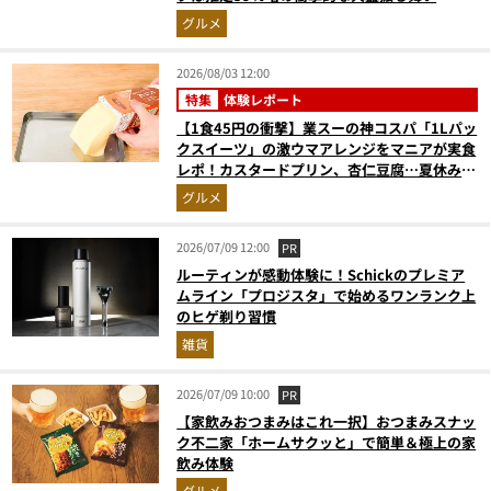
グルメ
2026/08/03 12:00
特集
体験レポート
【1食45円の衝撃】業スーの神コスパ「1Lパッ
クスイーツ」の激ウマアレンジをマニアが実食
レポ！カスタードプリン、杏仁豆腐…夏休みの
おやつに最強すぎた
グルメ
2026/07/09 12:00
PR
ルーティンが感動体験に！Schickのプレミア
ムライン「プロジスタ」で始めるワンランク上
のヒゲ剃り習慣
雑貨
2026/07/09 10:00
PR
【家飲みおつまみはこれ一択】おつまみスナッ
ク不二家「ホームサクッと」で簡単＆極上の家
飲み体験
グルメ