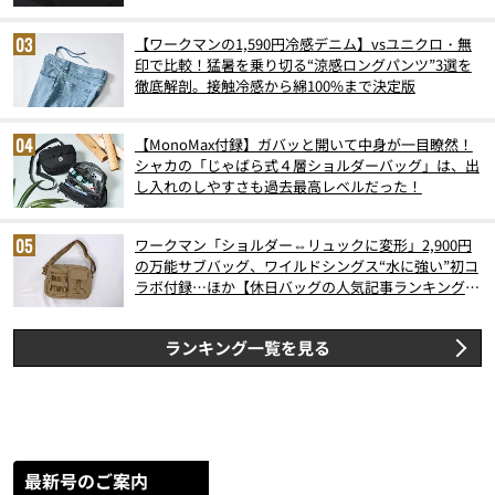
【ワークマンの1,590円冷感デニム】vsユニクロ・無
印で比較！猛暑を乗り切る“涼感ロングパンツ”3選を
徹底解剖。接触冷感から綿100%まで決定版
【MonoMax付録】ガバッと開いて中身が一目瞭然！
シャカの「じゃばら式４層ショルダーバッグ」は、出
し入れのしやすさも過去最高レベルだった！
ワークマン「ショルダー⇔リュックに変形」2,900円
の万能サブバッグ、ワイルドシングス“水に強い”初コ
ラボ付録…ほか【休日バッグの人気記事ランキングベ
スト3】（2026年6月版）
ランキング一覧を見る
最新号のご案内