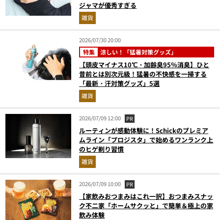
ジャマが優秀すぎる
雑貨
2026/07/30 20:00
特集
涼しい！「猛暑対策グッズ」
【頭皮マイナス10℃・加齢臭95％消臭】ひと
昔前とは別次元級！猛暑の不快感を一掃する
「最新・汗対策グッズ」5選
雑貨
2026/07/09 12:00
PR
ルーティンが感動体験に！Schickのプレミア
ムライン「プロジスタ」で始めるワンランク上
のヒゲ剃り習慣
雑貨
2026/07/09 10:00
PR
【家飲みおつまみはこれ一択】おつまみスナッ
ク不二家「ホームサクッと」で簡単＆極上の家
飲み体験