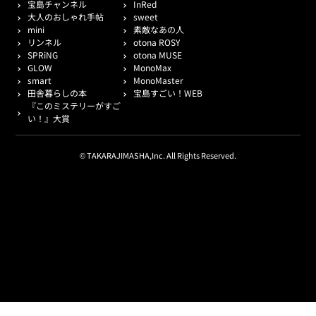
宝島チャンネル
InRed
大人のおしゃれ手帖
sweet
mini
素敵なあの人
リンネル
otona ROSY
SPRiNG
otona MUSE
GLOW
MonoMax
smart
MonoMaster
田舎暮らしの本
宝島すごい！WEB
『このミステリーがすご
い！』大賞
© TAKARAJIMASHA,Inc. All Rights Reserved.