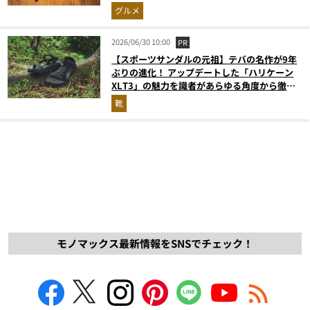
グルメ
2026/06/30 10:00
PR
【スポーツサンダルの元祖】テバの名作が9年
ぶりの進化！ アップデートした「ハリケーン
XLT3」の魅力を識者があらゆる角度から徹底
解説！
靴
モノマックス最新情報をSNSでチェック！