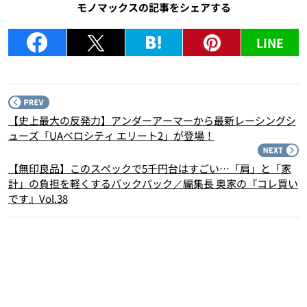
モノマックスの記事をシェアする
LINE
P
【史上最大の反発力】アンダーアーマーから最新レーシングシ
ューズ「UAベロシティ エリート2」が登場！
N
【無印良品】このスペックで5千円台はすごい…「肩」と「家
計」の負担を軽くするバックパック／編集長 奥家の『コレ買い
です』Vol.38