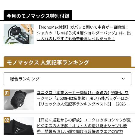
今月のモノマックス特別付録
【MonoMax付録】ガバッと開いて中身が一目瞭然！
シャカの「じゃばら式４層ショルダーバッグ」は、出
し入れのしやすさも過去最高レベルだった！
モノマックス 人気記事ランキング
ユニクロ「本業メーカー顔負け」奇跡の4,990円、ワ
ークマン「2,500円は反則級」凄い万能バッグ…ほか
【リュックの人気記事ランキングベスト3】（2026年
6月版）
【汗だく通勤からの解放】ユニクロのポロシャツが夏
ビジネスの大正解！オリヒカの透け防止シャツも優
秀。酷暑も涼しい顔で働ける超快適ウエアの実力