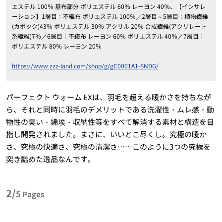
エステル 100％ 基布部分 ポリエステル 60％ レーヨン 40％、【インサレ
ーション】1層目：不織布 ポリエステル 100％／2層目～5層目：植物繊維
(カポック)43％ ポリエステル 30％ アクリル 20％ 合成繊維(アクリレート
系繊維)7％／6層目：不織布 レーヨン 60％ ポリエステル 40％／7層目：
ポリエステル 80％ レーヨン 20％
https://www.zzz-land.com/shop/g/gC0001A1-SNDG/
パーフェクト ウォーム EXは、羽毛を超える暖かさを持ちなが
ら、それと同時に羽毛のデメリットである洗濯性・ムレ感・動
物性の臭い・綿埃・収納性等をすべて解消する素材と構造を目
指し開発されました。まさに、いいとこ尽くし。究極の暖か
さ、究極の快適さ、究極の清潔さ……このように3つの究極を
突き詰めた逸品なんです。
2/
5
Pages