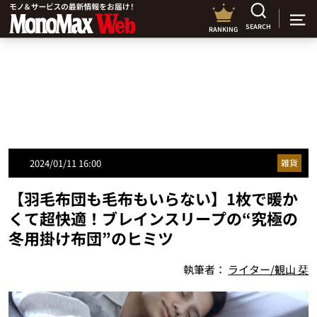
SEARCH
RANKING
2024/01/11 16:00
雑貨
【羽毛布団も毛布もいらない】1枚で暖か
くて超快適！ブレインスリープの“究極の
冬用掛け布団”のヒミツ
執筆者：
ライター/観山 栞