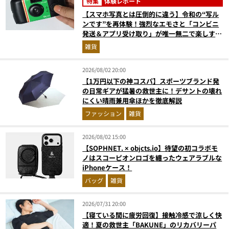
特集
体験レポート
【スマホ写真とは圧倒的に違う】令和の“写ル
ンです”を再体験！強烈なエモさと「コンビニ
発送＆アプリ受け取り」が唯一無二で楽しすぎ
た
雑貨
2026/08/02 20:00
【1万円以下の神コスパ】スポーツブランド発
の日常ギアが猛暑の救世主に！デサントの壊れ
にくい晴雨兼用傘ほかを徹底解説
ファッション
雑貨
2026/08/02 15:00
【SOPHNET. × objcts.io】待望の初コラボモ
ノはスコーピオンロゴを纏ったウェアラブルな
iPhoneケース！
バッグ
雑貨
2026/07/31 20:00
【寝ている間に疲労回復】接触冷感で涼しく快
適！夏の救世主「BAKUNE」のリカバリーパ